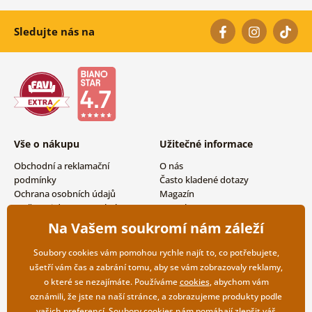
Sledujte nás na
Vše o nákupu
Užitečné informace
Obchodní a reklamační
O nás
podmínky
Často kladené dotazy
Ochrana osobních údajů
Magazín
Možnosti dopravy a platby
Kontakty
Vrácení zboží
Velkoobchodní spolupráce
Na Vašem soukromí nám záleží
Soubory cookies vám pomohou rychle najít to, co potřebujete,
ušetří vám čas a zabrání tomu, aby se vám zobrazovaly reklamy,
o které se nezajímáte. Používáme
cookies
, abychom vám
oznámili, že jste na naší stránce, a zobrazujeme produkty podle
vašich preferencí. Soubory cookies nám pomáhají zlepšit váš