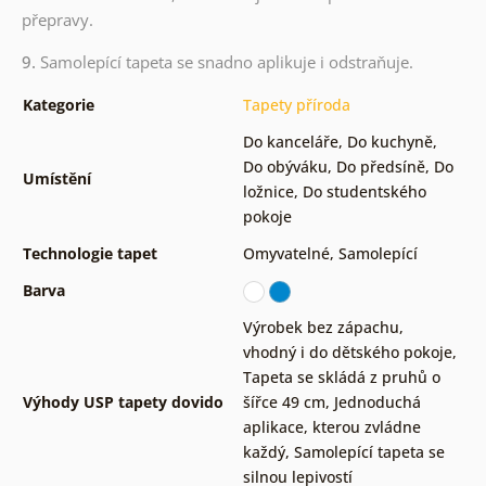
přepravy.
9.
Samolepící tapeta se snadno aplikuje i odstraňuje.
Kategorie
Tapety příroda
Do kanceláře
,
Do kuchyně
,
Do obýváku
,
Do předsíně
,
Do
Umístění
ložnice
,
Do studentského
pokoje
Technologie tapet
Omyvatelné
,
Samolepící
Barva
Výrobek bez zápachu,
vhodný i do dětského pokoje
,
Tapeta se skládá z pruhů o
Výhody USP tapety dovido
šířce 49 cm
,
Jednoduchá
aplikace, kterou zvládne
každý
,
Samolepící tapeta se
silnou lepivostí