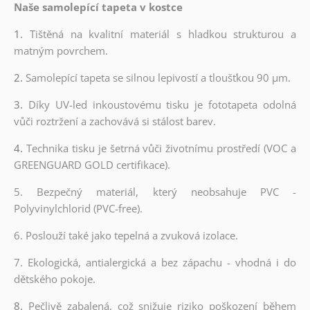
Naše samolepící tapeta v kostce
1.
Tištěná na kvalitní materiál s hladkou strukturou a
matným povrchem.
2.
Samolepící tapeta se silnou lepivostí a tloušťkou 90 µm.
3.
Díky UV-led inkoustovému tisku je fototapeta odolná
vůči roztržení a zachovává si stálost barev.
4.
Technika tisku je šetrná vůči životnímu prostředí (VOC a
GREENGUARD GOLD certifikace).
5. Bezpečný materiál, který neobsahuje PVC -
Polyvinylchlorid (PVC-free).
6. Poslouží také jako tepelná a zvuková izolace.
7. Ekologická, antialergická a bez zápachu - vhodná i do
dětského pokoje.
8.
Pečlivě zabalená, což snižuje riziko poškození během