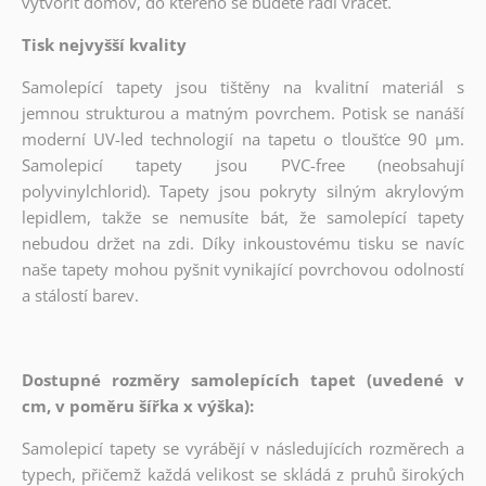
vytvořit domov, do kterého se budete rádi vracet.
Tisk nejvyšší kvality
Samolepící tapety jsou tištěny na kvalitní materiál s
jemnou strukturou a matným povrchem. Potisk se nanáší
moderní UV-led technologií na tapetu o tloušťce 90 µm.
Samolepicí tapety jsou PVC-free (neobsahují
polyvinylchlorid). Tapety jsou pokryty silným akrylovým
lepidlem, takže se nemusíte bát, že samolepící tapety
nebudou držet na zdi. Díky inkoustovému tisku se navíc
naše tapety mohou pyšnit vynikající povrchovou odolností
a stálostí barev.
Dostupné rozměry samolepících tapet (uvedené v
cm, v poměru šířka x výška):
Samolepicí tapety se vyrábějí v následujících rozměrech a
typech, přičemž každá velikost se skládá z pruhů širokých