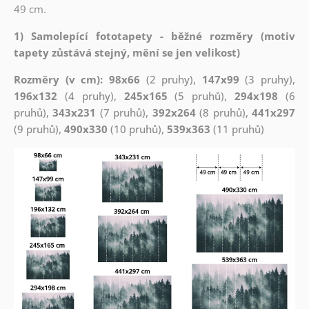
49 cm.
1) Samolepící fototapety - běžné rozměry (motiv
tapety zůstává stejný, mění se jen velikost)
Rozměry (v cm): 98x66
(2 pruhy),
147x99
(3 pruhy),
196x132
(4 pruhy),
245x165
(5 pruhů),
294x198
(6
pruhů),
343x231
(7 pruhů),
392x264
(8 pruhů),
441x297
(9 pruhů),
490x330
(10 pruhů),
539x363
(11 pruhů)