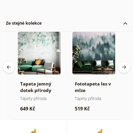
Ze stejné kolekce
Tapeta jemný
Fototapeta les v
T
t v
dotek přírody
mlze
l
Tapety příroda
Tapety příroda
Ta
649 Kč
519 Kč
6