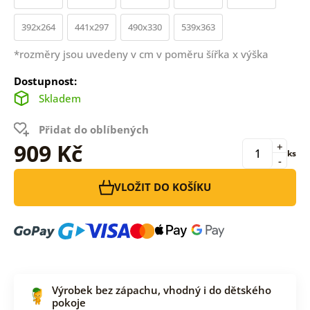
392x264
441x297
490x330
539x363
*rozměry jsou uvedeny v cm v poměru šířka x výška
Dostupnost:
Skladem
Přidat do oblíbených
909 Kč
+
ks
-
VLOŽIT DO KOŠÍKU
Výrobek bez zápachu, vhodný i do dětského
pokoje