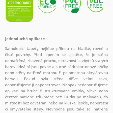
Jednoduchá aplikace
Samolepicí tapety nejlépe přilnou na hladké, rovné a
čisté povrchy. Před lepením se ujistěte, že je stěna
odmaštěná, zbavená prachu, nerovností a zbytků starých
barev. Ideální jsou pevné a suché sádrokartonové příčky
nebo stěny natřené matnou či polomatnou akrylátovou
barvou. Pokud byla stěna dříve velmi savá,
doporučujeme ji napenetrovat. Naopak nedoporučujeme
aplikaci na hrubé či strukturované omítky, vlhké nebo
čerstvě natřené zdi (méně než 14 dní po malování), do
místností bez odvětrání nebo na kluzké, lesklé, neporézní
či omyvatelné stěny. Nevhodné jsou také zdi natřené