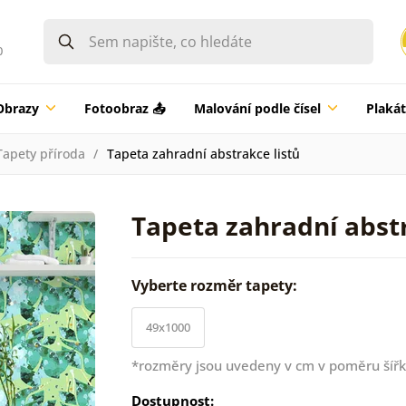
0
Obrazy
Fotoobraz 📤
Malování podle čísel
Plaká
Tapety příroda
Tapeta zahradní abstrakce listů
Tapeta zahradní abstr
Vyberte rozměr tapety:
49x1000
*rozměry jsou uvedeny v cm v poměru šířk
Dostupnost: