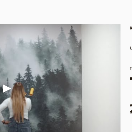
K
U
T
B
V
d