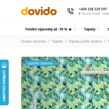
+420 228 229 597
Po-Pá: 07:00 - 16:0
Totální výprodej až -70 % 🔥
Tapety
Úvodní stránka
Tapety
Tapety podle motivu
Lepidlo zdarma