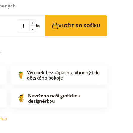
íbených
+
VLOŽIT DO KOŠÍKU
ks
-
Výrobek bez zápachu, vhodný i do
dětského pokoje
Navrženo naší grafickou
designérkou
ido