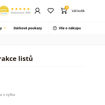
0
Váš košík
Hodnocení: 94%
ty
Dárkové poukazy
Vše o nákupu
akce listů
a x výška