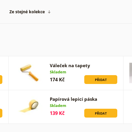
Ze stejné kolekce
Váleček na tapety
Skladem
174 Kč
PŘIDAT
Papírová lepicí páska
Skladem
139 Kč
PŘIDAT