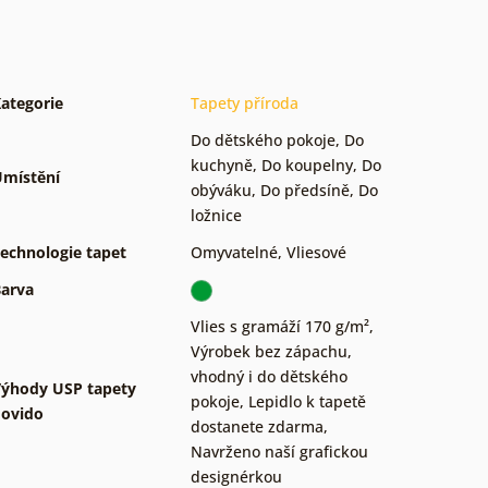
ategorie
Tapety příroda
Do dětského pokoje
,
Do
kuchyně
,
Do koupelny
,
Do
místění
obýváku
,
Do předsíně
,
Do
ložnice
echnologie tapet
Omyvatelné
,
Vliesové
arva
Vlies s gramáží 170 g/m²
,
Výrobek bez zápachu,
vhodný i do dětského
ýhody USP tapety
pokoje
,
Lepidlo k tapetě
ovido
dostanete zdarma
,
Navrženo naší grafickou
designérkou