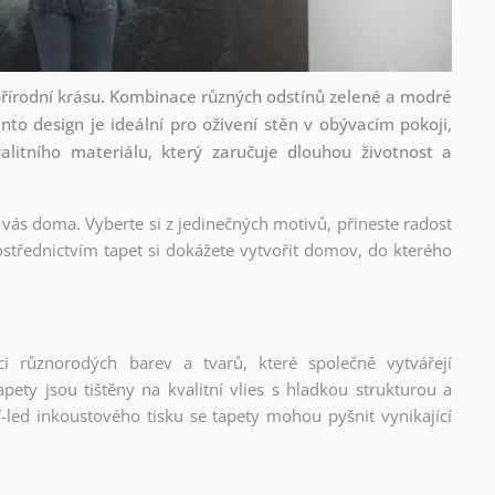
 přírodní krásu. Kombinace různých odstínů zelené a modré
to design je ideální pro oživení stěn v obývacím pokoji,
alitního materiálu, který zaručuje dlouhou životnost a
 vás doma. Vyberte si z jedinečných motivů, přineste radost
střednictvím tapet si dokážete vytvořit domov, do kterého
ci různorodých barev a tvarů, které společně vytvářejí
ety jsou tištěny na kvalitní vlies s hladkou strukturou a
-led inkoustového tisku se tapety mohou pyšnit vynikající