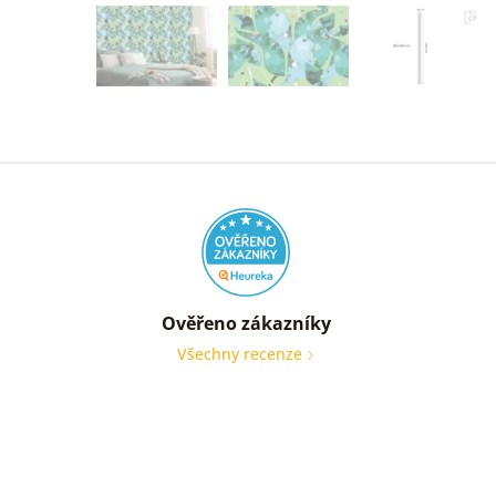
Ověřeno zákazníky
Všechny recenze
nic
Ověře
zákaz
05. 08