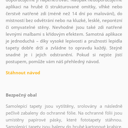
aplikaci na hrubé či strukturované omítky, vlhké nebo
čerstvě natřené zdi (méně než 14 dní po malování), do
místností bez odvětrání nebo na kluzké, lesklé, neporézní
či omyvatelné stěny. Nevhodné jsou také zdi natřené
levnými malbami s křídovým efektem. Samotná aplikace
je jednoduchá – díky vysoké lepivosti a pružnosti lepidla
tapety dobře drží a zvládne to opravdu každý. Stejně
snadné je i jejich odstranění. Pokud si nejste jistí
postupem, pomůže vám náš přehledný návod.
Stáhnout návod
Bezpečný obal
Samolepící tapety jsou vytištěny, srolovány a následně
pečlivě zabaleny do ochranné fólie. Na ochranné fólii jsou
umístěny papírové pásky, které fototapety stáhnou.
Samolepící tapety jsou baleny do hrubé kartonové krabice,