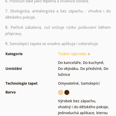
6. Poslouží také jako tepelná a zvuková izolace.
7. Ekologická, antialergická a bez zápachu - vhodná i do
dětského pokoje.
8.
Pečlivě zabalená, což snižuje riziko poškození během
přepravy.
9.
Samolepící tapeta se snadno aplikuje i odstraňuje.
Kategorie
Totální výprodej 🔥
Do kanceláře
,
Do kuchyně
,
Umístění
Do obýváku
,
Do předsíně
,
Do
ložnice
Technologie tapet
Omyvatelné
,
Samolepící
Barva
Výrobek bez zápachu,
vhodný i do dětského pokoje
,
Jednoduchá aplikace, kterou