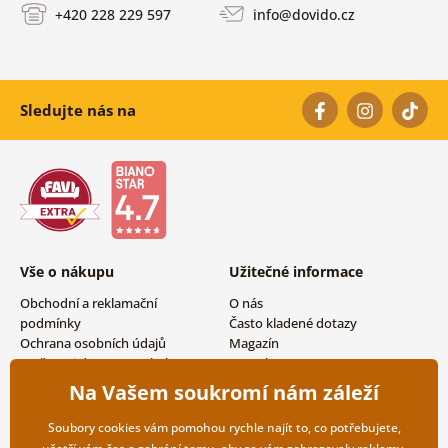
+420 228 229 597
info@dovido.cz
Sledujte nás na
Vše o nákupu
Užitečné informace
Obchodní a reklamační
O nás
podmínky
Často kladené dotazy
Ochrana osobních údajů
Magazín
Možnosti dopravy a platby
Kontakty
Vrácení zboží
Velkoobchodní spolupráce
Na Vašem soukromí nám záleží
Soubory cookies vám pomohou rychle najít to, co potřebujete,