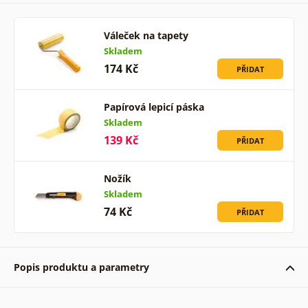
Váleček na tapety
Skladem
174 Kč
PŘIDAT
Papírová lepicí páska
Skladem
139 Kč
PŘIDAT
Nožík
Skladem
74 Kč
PŘIDAT
Popis produktu a parametry