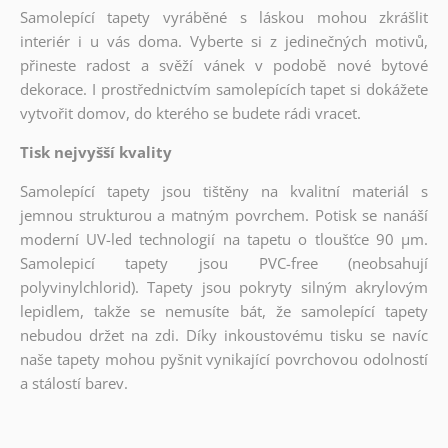
Samolepící tapety vyráběné s láskou mohou zkrášlit
interiér i u vás doma. Vyberte si z jedinečných motivů,
přineste radost a svěží vánek v podobě nové bytové
dekorace. I prostřednictvím samolepících tapet si dokážete
vytvořit domov, do kterého se budete rádi vracet.
Tisk nejvyšší kvality
Samolepící tapety jsou tištěny na kvalitní materiál s
jemnou strukturou a matným povrchem. Potisk se nanáší
moderní UV-led technologií na tapetu o tloušťce 90 µm.
Samolepicí tapety jsou PVC-free (neobsahují
polyvinylchlorid). Tapety jsou pokryty silným akrylovým
lepidlem, takže se nemusíte bát, že samolepící tapety
nebudou držet na zdi. Díky inkoustovému tisku se navíc
naše tapety mohou pyšnit vynikající povrchovou odolností
a stálostí barev.