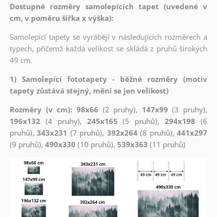
Dostupné rozměry samolepících tapet (uvedené v
cm, v poměru šířka x výška):
Samolepicí tapety se vyrábějí v následujících rozměrech a
typech, přičemž každá velikost se skládá z pruhů širokých
49 cm.
1) Samolepící fototapety - běžné rozměry (motiv
tapety zůstává stejný, mění se jen velikost)
Rozměry (v cm): 98x66
(2 pruhy),
147x99
(3 pruhy),
196x132
(4 pruhy),
245x165
(5 pruhů),
294x198
(6
pruhů),
343x231
(7 pruhů),
392x264
(8 pruhů),
441x297
(9 pruhů),
490x330
(10 pruhů),
539x363
(11 pruhů)