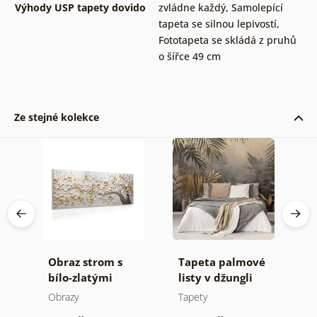
Výhody USP tapety dovido
zvládne každý
,
Samolepící
tapeta se silnou lepivostí
,
Fototapeta se skládá z pruhů
o šířce 49 cm
Ze stejné kolekce
ní
Obraz strom s
Tapeta palmové
F
bílo-zlatými
listy v džungli
z
květinami
Obrazy
Tapety
T