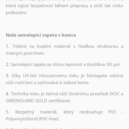
která zajistí bezpečnost během přepravy a sníží tak riziko
poškození.
Naše samolepící tapeta v kostce
1.
Tištěná na kvalitní materiál s hladkou strukturou a
matným povrchem.
2.
Samolepící tapeta se silnou lepivostí a tloušťkou 90 µm.
3.
Díky UV-led inkoustovému tisku je fototapeta odolná
vůči roztržení a zachovává si stálost barev.
4.
Technika tisku je šetrná vůči životnímu prostředí (VOC a
GREENGUARD GOLD certifikace).
5. Bezpečný materiál, který neobsahuje PVC -
Polyvinylchlorid (PVC-free).