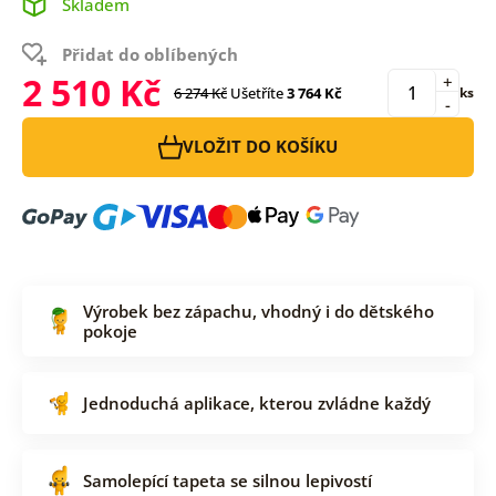
Skladem
Přidat do oblíbených
2 510 Kč
+
6 274 Kč
Ušetříte
3 764 Kč
ks
-
VLOŽIT DO KOŠÍKU
Výrobek bez zápachu, vhodný i do dětského
pokoje
Jednoduchá aplikace, kterou zvládne každý
Samolepící tapeta se silnou lepivostí