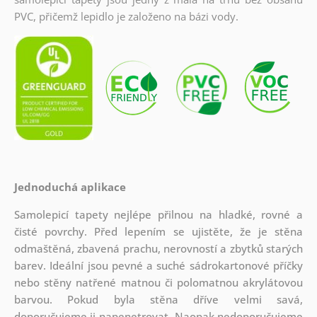
PVC, přičemž lepidlo je založeno na bázi vody.
Jednoduchá aplikace
Samolepicí tapety nejlépe přilnou na hladké, rovné a
čisté povrchy. Před lepením se ujistěte, že je stěna
odmaštěná, zbavená prachu, nerovností a zbytků starých
barev. Ideální jsou pevné a suché sádrokartonové příčky
nebo stěny natřené matnou či polomatnou akrylátovou
barvou. Pokud byla stěna dříve velmi savá,
doporučujeme ji napenetrovat. Naopak nedoporučujeme