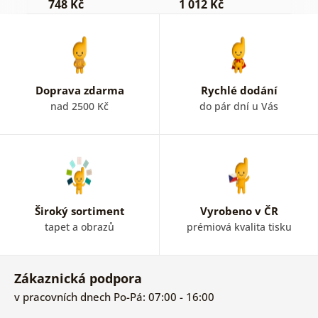
748 Kč
1 012 Kč
8
Doprava zdarma
Rychlé dodání
nad 2500 Kč
do pár dní u Vás
Široký sortiment
Vyrobeno v ČR
tapet a obrazů
prémiová kvalita tisku
Zákaznická podpora
v pracovních dnech Po-Pá: 07:00 - 16:00