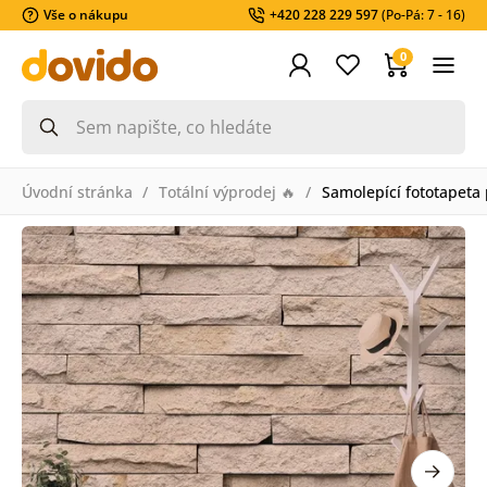
Vše o nákupu
+420 228 229 597
(Po-Pá: 7 - 16)
0
Úvodní stránka
Totální výprodej 🔥
Samolepící fototapet