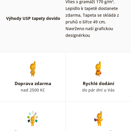
Vlies s gramáží 170 g/m²
,
Lepidlo k tapetě dostanete
zdarma
,
Tapeta se skládá z
Výhody USP tapety dovido
pruhů o šířce 49 cm
,
Navrženo naší grafickou
designérkou
Doprava zdarma
Rychlé dodání
nad 2500 Kč
do pár dní u Vás