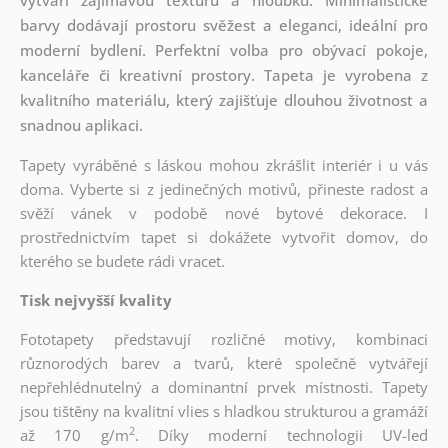
barvy dodávají prostoru svěžest a eleganci, ideální pro
moderní bydlení. Perfektní volba pro obývací pokoje,
kanceláře či kreativní prostory. Tapeta je vyrobena z
kvalitního materiálu, který zajišťuje dlouhou životnost a
snadnou aplikaci.
Tapety vyráběné s láskou mohou zkrášlit interiér i u vás
doma. Vyberte si z jedinečných motivů, přineste radost a
svěží vánek v podobě nové bytové dekorace. I
prostřednictvím tapet si dokážete vytvořit domov, do
kterého se budete rádi vracet.
Tisk nejvyšší kvality
Fototapety představují rozličné motivy, kombinaci
různorodých barev a tvarů, které společně vytvářejí
nepřehlédnutelný a dominantní prvek místnosti. Tapety
jsou tištěny na kvalitní vlies s hladkou strukturou a gramáží
2
až 170 g/m
. Díky moderní technologii UV-led