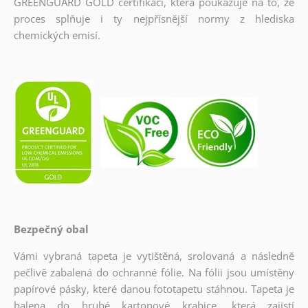
GREENGUARD GOLD certifikaci, která poukazuje na to, že
proces splňuje i ty nejpřísnější normy z hlediska
chemických emisí.
Bezpečný obal
Vámi vybraná tapeta je vytištěná, srolovaná a následně
pečlivě zabalená do ochranné fólie. Na fólii jsou umístěny
papírové pásky, které danou fototapetu stáhnou. Tapeta je
balena do hrubé kartonové krabice, která zajistí