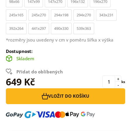
98x66
147x99
147x270
196x132
196x270
245x165
245x270
294x198
294x270
343x231
392x264
441x297
490x330
539x363
*rozměry jsou uvedeny v cm v poměru šířka x výška
Dostupnost:
Skladem
Přidat do oblíbených
649 Kč
+
ks
-
VLOŽIT DO KOŠÍKU