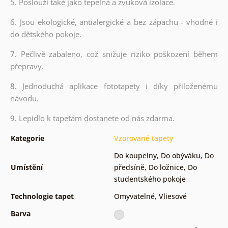
5. Poslouží také jako tepelná a zvuková izolace.
6.
Jsou ekologické, antialergické a bez zápachu - vhodné i
do dětského pokoje.
7.
Pečlivě zabaleno, což snižuje riziko poškození během
přepravy.
8.
Jednoduchá aplikace fototapety i díky přiloženému
návodu.
9.
Lepidlo k tapetám dostanete od nás zdarma.
Kategorie
Vzorované tapety
Do koupelny
,
Do obýváku
,
Do
Umístění
předsíně
,
Do ložnice
,
Do
studentského pokoje
Technologie tapet
Omyvatelné
,
Vliesové
Barva