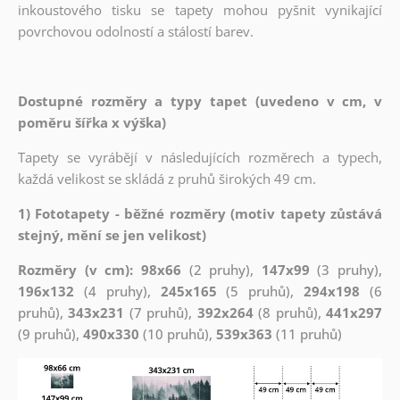
inkoustového tisku se tapety mohou pyšnit vynikající
povrchovou odolností a stálostí barev.
Dostupné rozměry a typy tapet (uvedeno v cm, v
poměru šířka x výška)
Tapety se vyrábějí v následujících rozměrech a typech,
každá velikost se skládá z pruhů širokých 49 cm.
1) Fototapety - běžné rozměry (motiv tapety zůstává
stejný, mění se jen velikost)
Rozměry (v cm): 98x66
(2 pruhy),
147x99
(3 pruhy),
196x132
(4 pruhy),
245x165
(5 pruhů),
294x198
(6
pruhů),
343x231
(7 pruhů),
392x264
(8 pruhů),
441x297
(9 pruhů),
490x330
(10 pruhů),
539x363
(11 pruhů)