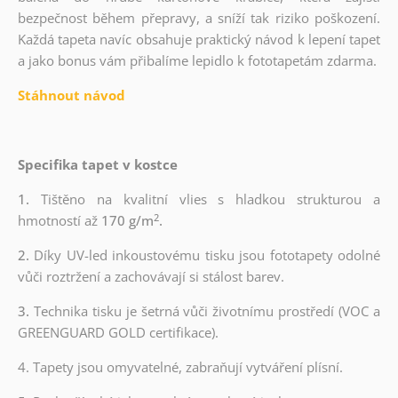
bezpečnost během přepravy, a sníží tak riziko poškození.
Každá tapeta navíc obsahuje praktický návod k lepení tapet
a jako bonus vám přibalíme lepidlo k fototapetám zdarma.
Stáhnout návod
Specifika tapet v kostce
1.
Tištěno na kvalitní vlies s hladkou strukturou a
2
hmotností až
170 g/m
.
2.
Díky UV-led inkoustovému tisku jsou fototapety odolné
vůči roztržení a zachovávají si stálost barev.
3.
Technika tisku je šetrná vůči životnímu prostředí (VOC a
GREENGUARD GOLD certifikace).
4. Tapety jsou omyvatelné, zabraňují vytváření plísní.