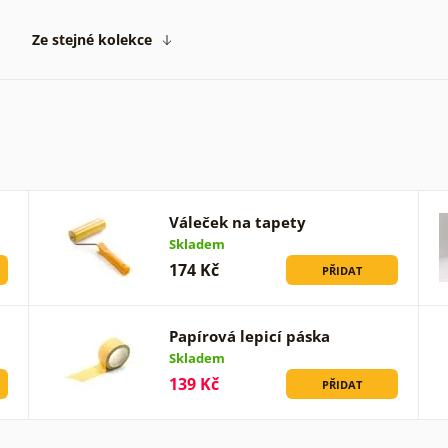
Ze stejné kolekce
Váleček na tapety
Skladem
174 Kč
PŘIDAT
Papírová lepicí páska
Skladem
139 Kč
PŘIDAT