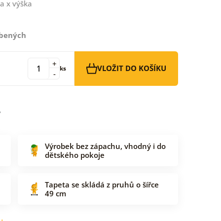
a x výška
íbených
+
VLOŽIT DO KOŠÍKU
ks
-
Výrobek bez zápachu, vhodný i do
dětského pokoje
Tapeta se skládá z pruhů o šířce
49 cm