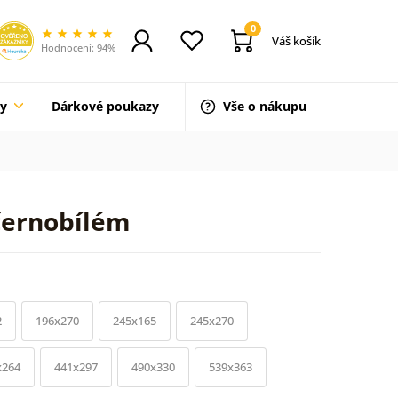
0
Váš košík
Hodnocení: 94%
ty
Dárkové poukazy
Vše o nákupu
 černobílém
2
196x270
245x165
245x270
x264
441x297
490x330
539x363