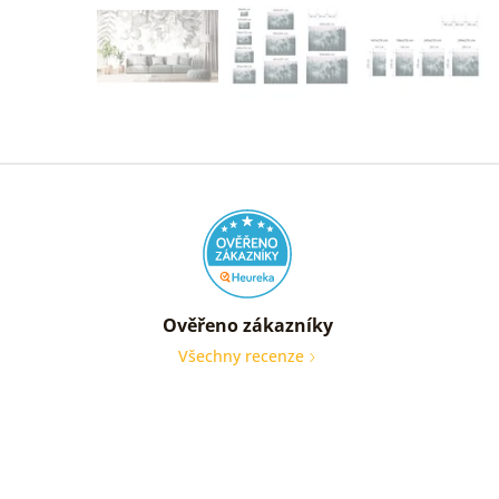
Ověřeno zákazníky
Všechny recenze
nic
Ověře
zákaz
05. 08