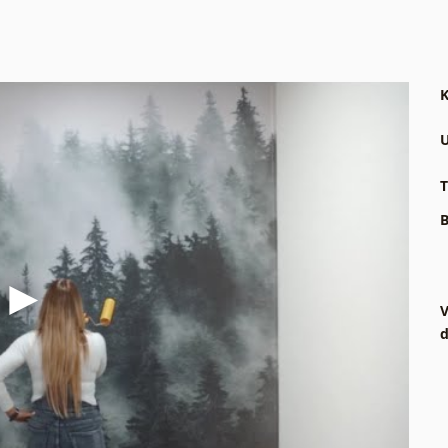
K
U
T
B
V
d