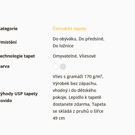
ategorie
Černobílé tapety
Do obýváku
,
Do předsíně
,
místění
Do ložnice
echnologie tapet
Omyvatelné
,
Vliesové
arva
Vlies s gramáží 170 g/m²
,
Výrobek bez zápachu,
vhodný i do dětského
ýhody USP tapety
pokoje
,
Lepidlo k tapetě
ovido
dostanete zdarma
,
Tapeta
se skládá z pruhů o šířce
49 cm