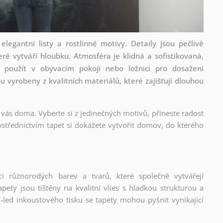
legantní listy a rostlinné motivy. Detaily jsou pečlivě
ré vytváří hloubku. Atmosféra je klidná a sofistikovaná,
i použít v obývacím pokoji nebo ložnici pro dosažení
 vyrobeny z kvalitních materiálů, které zajišťují dlouhou
 vás doma. Vyberte si z jedinečných motivů, přineste radost
střednictvím tapet si dokážete vytvořit domov, do kterého
ci různorodých barev a tvarů, které společně vytvářejí
ety jsou tištěny na kvalitní vlies s hladkou strukturou a
-led inkoustového tisku se tapety mohou pyšnit vynikající