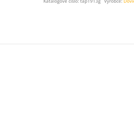
Katalogové číslo: tap1913g Výrobce:
Dovi
ný
ník
.