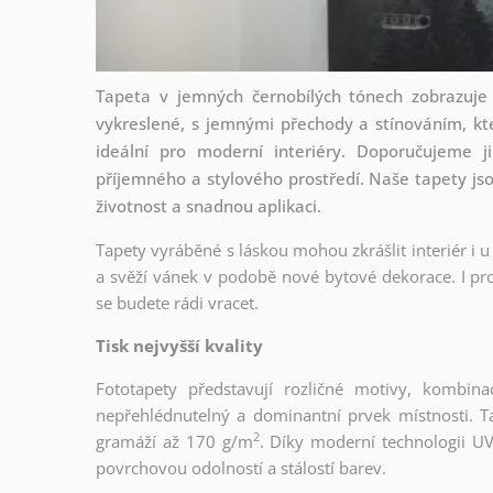
Tapeta v jemných černobílých tónech zobrazuje e
vykreslené, s jemnými přechody a stínováním, kte
ideální pro moderní interiéry. Doporučujeme j
příjemného a stylového prostředí. Naše tapety jsou
životnost a snadnou aplikaci.
Tapety vyráběné s láskou mohou zkrášlit interiér i u
a svěží vánek v podobě nové bytové dekorace. I pro
se budete rádi vracet.
Tisk nejvyšší kvality
Fototapety představují rozličné motivy, kombina
nepřehlédnutelný a dominantní prvek místnosti. Tap
2
gramáží až 170 g/m
. Díky moderní technologii UV
povrchovou odolností a stálostí barev.