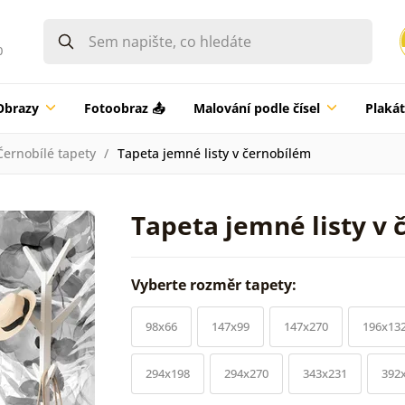
0
Obrazy
Fotoobraz 📤
Malování podle čísel
Plaká
Černobílé tapety
Tapeta jemné listy v černobílém
Tapeta jemné listy v
Vyberte rozměr tapety:
98x66
147x99
147x270
196x13
294x198
294x270
343x231
392