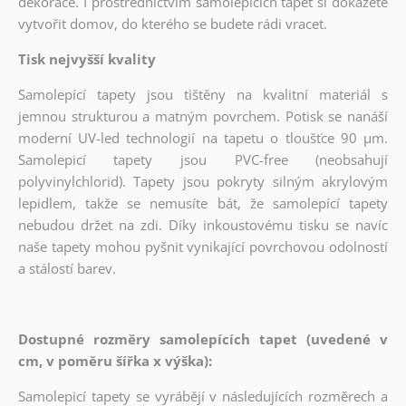
dekorace. I prostřednictvím samolepících tapet si dokážete
vytvořit domov, do kterého se budete rádi vracet.
Tisk nejvyšší kvality
Samolepící tapety jsou tištěny na kvalitní materiál s
jemnou strukturou a matným povrchem. Potisk se nanáší
moderní UV-led technologií na tapetu o tloušťce 90 µm.
Samolepicí tapety jsou PVC-free (neobsahují
polyvinylchlorid). Tapety jsou pokryty silným akrylovým
lepidlem, takže se nemusíte bát, že samolepící tapety
nebudou držet na zdi. Díky inkoustovému tisku se navíc
naše tapety mohou pyšnit vynikající povrchovou odolností
a stálostí barev.
Dostupné rozměry samolepících tapet (uvedené v
cm, v poměru šířka x výška):
Samolepicí tapety se vyrábějí v následujících rozměrech a