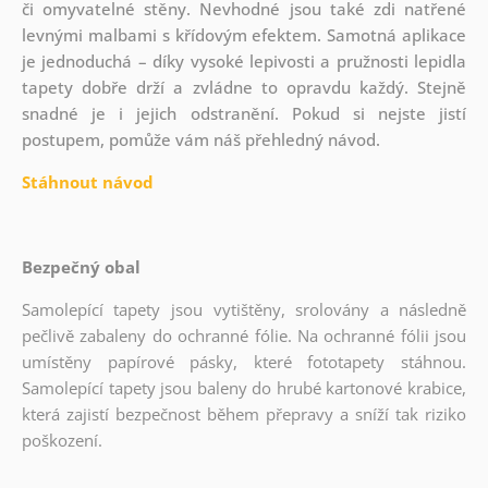
či omyvatelné stěny. Nevhodné jsou také zdi natřené
levnými malbami s křídovým efektem. Samotná aplikace
je jednoduchá – díky vysoké lepivosti a pružnosti lepidla
tapety dobře drží a zvládne to opravdu každý. Stejně
snadné je i jejich odstranění. Pokud si nejste jistí
postupem, pomůže vám náš přehledný návod.
Stáhnout návod
Bezpečný obal
Samolepící tapety jsou vytištěny, srolovány a následně
pečlivě zabaleny do ochranné fólie. Na ochranné fólii jsou
umístěny papírové pásky, které fototapety stáhnou.
Samolepící tapety jsou baleny do hrubé kartonové krabice,
která zajistí bezpečnost během přepravy a sníží tak riziko
poškození.