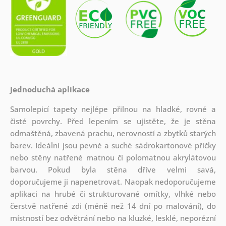
Jednoduchá aplikace
Samolepicí tapety nejlépe přilnou na hladké, rovné a
čisté povrchy. Před lepením se ujistěte, že je stěna
odmaštěná, zbavená prachu, nerovností a zbytků starých
barev. Ideální jsou pevné a suché sádrokartonové příčky
nebo stěny natřené matnou či polomatnou akrylátovou
barvou. Pokud byla stěna dříve velmi savá,
doporučujeme ji napenetrovat. Naopak nedoporučujeme
aplikaci na hrubé či strukturované omítky, vlhké nebo
čerstvě natřené zdi (méně než 14 dní po malování), do
místností bez odvětrání nebo na kluzké, lesklé, neporézní