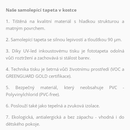
Naše samolepící tapeta v kostce
1.
Tištěná na kvalitní materiál s hladkou strukturou a
matným povrchem.
2.
Samolepící tapeta se silnou lepivostí a tloušťkou 90 µm.
3.
Díky UV-led inkoustovému tisku je fototapeta odolná
vůči roztržení a zachovává si stálost barev.
4.
Technika tisku je šetrná vůči životnímu prostředí (VOC a
GREENGUARD GOLD certifikace).
5. Bezpečný materiál, který neobsahuje PVC -
Polyvinylchlorid (PVC-free).
6. Poslouží také jako tepelná a zvuková izolace.
7. Ekologická, antialergická a bez zápachu - vhodná i do
dětského pokoje.