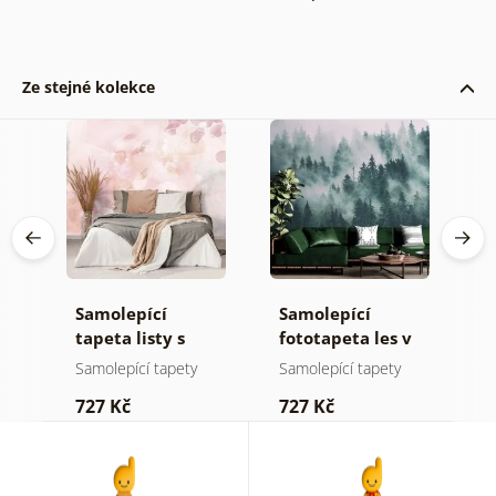
Ze stejné kolekce
Samolepící
Samolepící
S
ž
tapeta listy s
fototapeta les v
t
pastelovým
mlze
n
Samolepící tapety
Samolepící tapety
S
nádechem
727 Kč
727 Kč
7