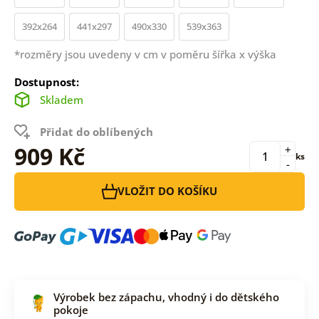
392x264
441x297
490x330
539x363
*rozměry jsou uvedeny v cm v poměru šířka x výška
Dostupnost:
Skladem
Přidat do oblíbených
909 Kč
+
ks
-
VLOŽIT DO KOŠÍKU
Výrobek bez zápachu, vhodný i do dětského
pokoje