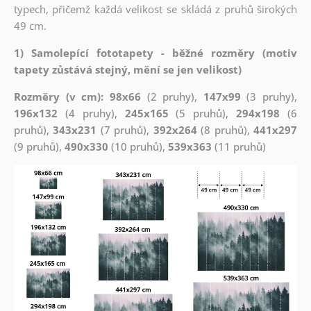
typech, přičemž každá velikost se skládá z pruhů širokých
49 cm.
1) Samolepící fototapety - běžné rozměry (motiv
tapety zůstává stejný, mění se jen velikost)
Rozměry (v cm): 98x66
(2 pruhy),
147x99
(3 pruhy),
196x132
(4 pruhy),
245x165
(5 pruhů),
294x198
(6
pruhů),
343x231
(7 pruhů),
392x264
(8 pruhů),
441x297
(9 pruhů),
490x330
(10 pruhů),
539x363
(11 pruhů)