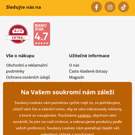
Sledujte nás na
Vše o nákupu
Užitečné informace
Obchodní a reklamační
O nás
podmínky
Často kladené dotazy
Ochrana osobních údajů
Magazín
Možnosti dopravy a platby
Kontakty
Vrácení zboží
Velkoobchodní spolupráce
Na Vašem soukromí nám záleží
Soubory cookies vám pomohou rychle najít to, co potřebujete,
ušetří vám čas a zabrání tomu, aby se vám zobrazovaly reklamy,
o které se nezajímáte. Používáme
cookies
, abychom vám
oznámili, že jste na naší stránce, a zobrazujeme produkty podle
vašich preferencí. Soubory cookies nám pomáhají zlepšit váš
vylepšený zážitek z procházení.