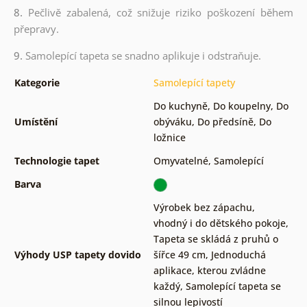
8.
Pečlivě zabalená, což snižuje riziko poškození během
přepravy.
9.
Samolepící tapeta se snadno aplikuje i odstraňuje.
Kategorie
Samolepící tapety
Do kuchyně
,
Do koupelny
,
Do
Umístění
obýváku
,
Do předsíně
,
Do
ložnice
Technologie tapet
Omyvatelné
,
Samolepící
Barva
Výrobek bez zápachu,
vhodný i do dětského pokoje
,
Tapeta se skládá z pruhů o
Výhody USP tapety dovido
šířce 49 cm
,
Jednoduchá
aplikace, kterou zvládne
každý
,
Samolepící tapeta se
silnou lepivostí