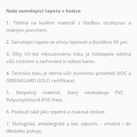
Naše samolepící tapeta v kostce
1.
Tištěná na kvalitní materiál s hladkou strukturou a
matným povrchem.
2.
Samolepící tapeta se silnou lepivostí a tloušťkou 90 µm.
3.
Díky UV-led inkoustovému tisku je fototapeta odolná
vůči roztržení a zachovává si stálost barev.
4.
Technika tisku je šetrná vůči životnímu prostředí (VOC a
GREENGUARD GOLD certifikace).
5. Bezpečný materiál, který neobsahuje PVC -
Polyvinylchlorid (PVC-free).
6. Poslouží také jako tepelná a zvuková izolace.
7. Ekologická, antialergická a bez zápachu - vhodná i do
dětského pokoje.