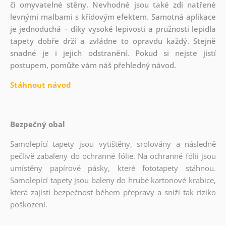
či omyvatelné stěny. Nevhodné jsou také zdi natřené
levnými malbami s křídovým efektem. Samotná aplikace
je jednoduchá – díky vysoké lepivosti a pružnosti lepidla
tapety dobře drží a zvládne to opravdu každý. Stejně
snadné je i jejich odstranění. Pokud si nejste jistí
postupem, pomůže vám náš přehledný návod.
Stáhnout návod
Bezpečný obal
Samolepící tapety jsou vytištěny, srolovány a následně
pečlivě zabaleny do ochranné fólie. Na ochranné fólii jsou
umístěny papírové pásky, které fototapety stáhnou.
Samolepící tapety jsou baleny do hrubé kartonové krabice,
která zajistí bezpečnost během přepravy a sníží tak riziko
poškození.