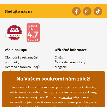
Sledujte nás na
Vše o nákupu
Užitečné informace
Obchodní a reklamační
O nás
podmínky
Často kladené dotazy
Ochrana osobních údajů
Magazín
Možnosti dopravy a platby
Kontakty
Vrácení zboží
Velkoobchodní spolupráce
Na Vašem soukromí nám záleží
Soubory cookies vám pomohou rychle najít to, co potřebujete,
ušetří vám čas a zabrání tomu, aby se vám zobrazovaly reklamy,
o které se nezajímáte. Používáme
cookies
, abychom vám
oznámili, že jste na naší stránce, a zobrazujeme produkty podle