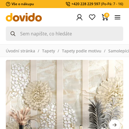
Vše o nákupu
+420 228 229 597
(Po-Pá: 7 - 16)
0
Úvodní stránka
Tapety
Tapety podle motivu
Samolepící