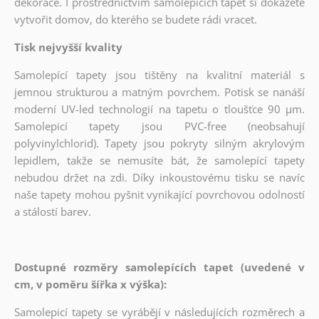
dekorace. I prostřednictvím samolepících tapet si dokážete
vytvořit domov, do kterého se budete rádi vracet.
Tisk nejvyšší kvality
Samolepící tapety jsou tištěny na kvalitní materiál s
jemnou strukturou a matným povrchem. Potisk se nanáší
moderní UV-led technologií na tapetu o tloušťce 90 µm.
Samolepicí tapety jsou PVC-free (neobsahují
polyvinylchlorid). Tapety jsou pokryty silným akrylovým
lepidlem, takže se nemusíte bát, že samolepící tapety
nebudou držet na zdi. Díky inkoustovému tisku se navíc
naše tapety mohou pyšnit vynikající povrchovou odolností
a stálostí barev.
Dostupné rozměry samolepících tapet (uvedené v
cm, v poměru šířka x výška):
Samolepicí tapety se vyrábějí v následujících rozměrech a