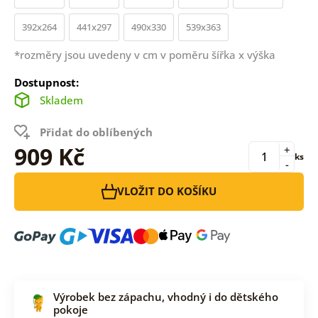
392x264
441x297
490x330
539x363
*rozměry jsou uvedeny v cm v poměru šířka x výška
Dostupnost:
Skladem
Přidat do oblíbených
909 Kč
+
ks
-
VLOŽIT DO KOŠÍKU
Výrobek bez zápachu, vhodný i do dětského
pokoje