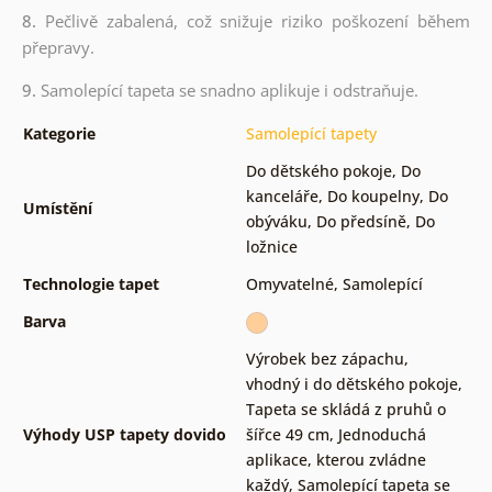
8.
Pečlivě zabalená, což snižuje riziko poškození během
přepravy.
9.
Samolepící tapeta se snadno aplikuje i odstraňuje.
Kategorie
Samolepící tapety
Do dětského pokoje
,
Do
kanceláře
,
Do koupelny
,
Do
Umístění
obýváku
,
Do předsíně
,
Do
ložnice
Technologie tapet
Omyvatelné
,
Samolepící
Barva
Výrobek bez zápachu,
vhodný i do dětského pokoje
,
Tapeta se skládá z pruhů o
Výhody USP tapety dovido
šířce 49 cm
,
Jednoduchá
aplikace, kterou zvládne
každý
,
Samolepící tapeta se