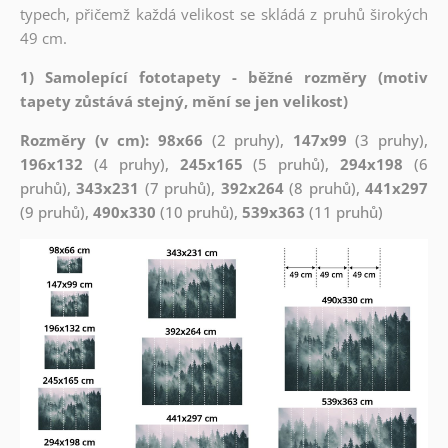
typech, přičemž každá velikost se skládá z pruhů širokých
49 cm.
1) Samolepící fototapety - běžné rozměry (motiv
tapety zůstává stejný, mění se jen velikost)
Rozměry (v cm): 98x66
(2 pruhy),
147x99
(3 pruhy),
196x132
(4 pruhy),
245x165
(5 pruhů),
294x198
(6
pruhů),
343x231
(7 pruhů),
392x264
(8 pruhů),
441x297
(9 pruhů),
490x330
(10 pruhů),
539x363
(11 pruhů)