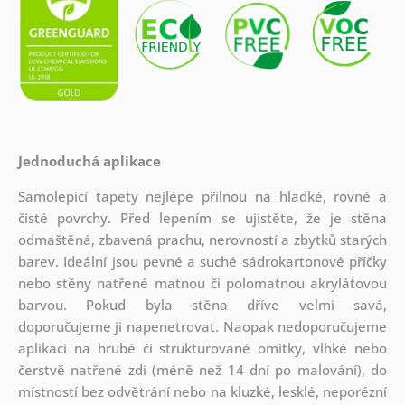
Jednoduchá aplikace
Samolepicí tapety nejlépe přilnou na hladké, rovné a
čisté povrchy. Před lepením se ujistěte, že je stěna
odmaštěná, zbavená prachu, nerovností a zbytků starých
barev. Ideální jsou pevné a suché sádrokartonové příčky
nebo stěny natřené matnou či polomatnou akrylátovou
barvou. Pokud byla stěna dříve velmi savá,
doporučujeme ji napenetrovat. Naopak nedoporučujeme
aplikaci na hrubé či strukturované omítky, vlhké nebo
čerstvě natřené zdi (méně než 14 dní po malování), do
místností bez odvětrání nebo na kluzké, lesklé, neporézní