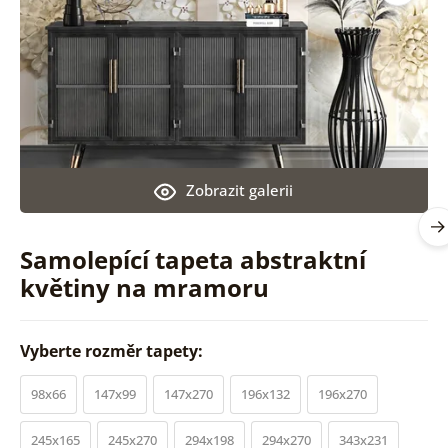
Zobrazit galerii
Samolepící tapeta abstraktní
květiny na mramoru
Vyberte rozměr tapety:
98x66
147x99
147x270
196x132
196x270
245x165
245x270
294x198
294x270
343x231