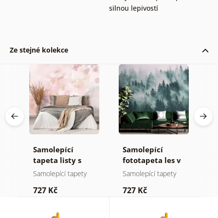
silnou lepivostí
Ze stejné kolekce
Samolepící
Samolepící
S
a
tapeta listy s
fototapeta les v
t
pastelovým
mlze
z
Samolepící tapety
Samolepící tapety
S
nádechem
p
727 Kč
727 Kč
7
b
k