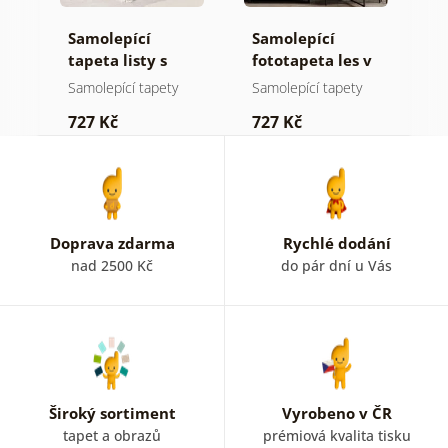
Samolepící
Samolepící
S
a
tapeta listy s
fototapeta les v
t
pastelovým
mlze
z
Samolepící tapety
Samolepící tapety
S
nádechem
p
727 Kč
727 Kč
7
b
k
Doprava zdarma
Rychlé dodání
nad 2500 Kč
do pár dní u Vás
Široký sortiment
Vyrobeno v ČR
tapet a obrazů
prémiová kvalita tisku