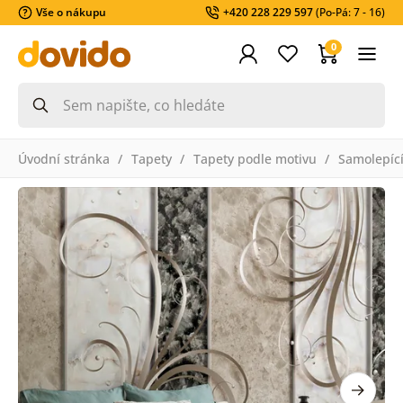
Vše o nákupu
+420 228 229 597
(Po-Pá: 7 - 16)
0
Úvodní stránka
Tapety
Tapety podle motivu
Samolepící