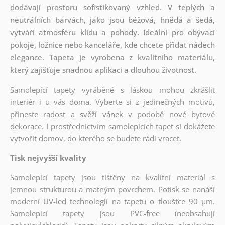
dodávají prostoru sofistikovaný vzhled. V teplých a
neutrálních barvách, jako jsou béžová, hnědá a šedá,
vytváří atmosféru klidu a pohody. Ideální pro obývací
pokoje, ložnice nebo kanceláře, kde chcete přidat nádech
elegance. Tapeta je vyrobena z kvalitního materiálu,
který zajišťuje snadnou aplikaci a dlouhou životnost.
Samolepící tapety vyráběné s láskou mohou zkrášlit
interiér i u vás doma. Vyberte si z jedinečných motivů,
přineste radost a svěží vánek v podobě nové bytové
dekorace. I prostřednictvím samolepících tapet si dokážete
vytvořit domov, do kterého se budete rádi vracet.
Tisk nejvyšší kvality
Samolepící tapety jsou tištěny na kvalitní materiál s
jemnou strukturou a matným povrchem. Potisk se nanáší
moderní UV-led technologií na tapetu o tloušťce 90 µm.
Samolepicí tapety jsou PVC-free (neobsahují