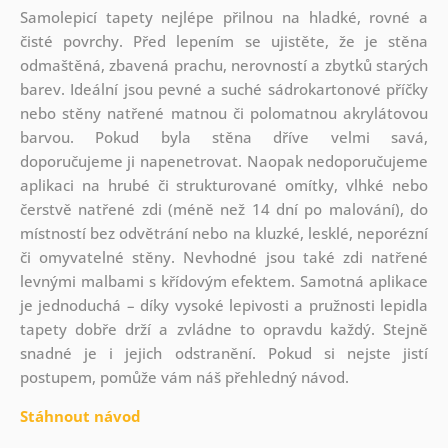
Samolepicí tapety nejlépe přilnou na hladké, rovné a
čisté povrchy. Před lepením se ujistěte, že je stěna
odmaštěná, zbavená prachu, nerovností a zbytků starých
barev. Ideální jsou pevné a suché sádrokartonové příčky
nebo stěny natřené matnou či polomatnou akrylátovou
barvou. Pokud byla stěna dříve velmi savá,
doporučujeme ji napenetrovat. Naopak nedoporučujeme
aplikaci na hrubé či strukturované omítky, vlhké nebo
čerstvě natřené zdi (méně než 14 dní po malování), do
místností bez odvětrání nebo na kluzké, lesklé, neporézní
či omyvatelné stěny. Nevhodné jsou také zdi natřené
levnými malbami s křídovým efektem. Samotná aplikace
je jednoduchá – díky vysoké lepivosti a pružnosti lepidla
tapety dobře drží a zvládne to opravdu každý. Stejně
snadné je i jejich odstranění. Pokud si nejste jistí
postupem, pomůže vám náš přehledný návod.
Stáhnout návod