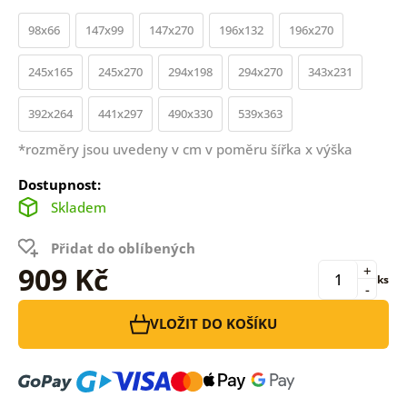
98x66
147x99
147x270
196x132
196x270
245x165
245x270
294x198
294x270
343x231
392x264
441x297
490x330
539x363
*rozměry jsou uvedeny v cm v poměru šířka x výška
Dostupnost:
Skladem
Přidat do oblíbených
909 Kč
+
ks
-
VLOŽIT DO KOŠÍKU