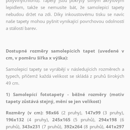
polyvinylchlorid). Tapety jsou pokryty silným akrylovým
lepidlem, takže se nemusíte bát, že samolepící tapety
nebudou držet na zdi. Díky inkoustovému tisku se navíc
naše tapety mohou pyšnit vynikající povrchovou odolností
a stálostí barev.
Dostupné rozměry samolepících tapet (uvedené v
cm, v poměru šířka x výška):
Samolepicí tapety se vyrábějí v následujících rozměrech a
typech, přičemž každá velikost se skládá z pruhů širokých
49 cm.
1) Samolepící fototapety - běžné rozměry (motiv
tapety zůstává stejný, mění se jen velikost)
Rozměry (v cm): 98x66
(2 pruhy),
147x99
(3 pruhy),
196x132
(4 pruhy),
245x165
(5 pruhů),
294x198
(6
pruhů),
343x231
(7 pruhů),
392x264
(8 pruhů),
441x297