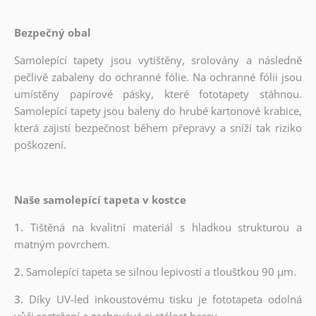
Bezpečný obal
Samolepící tapety jsou vytištěny, srolovány a následně
pečlivě zabaleny do ochranné fólie. Na ochranné fólii jsou
umístěny papírové pásky, které fototapety stáhnou.
Samolepící tapety jsou baleny do hrubé kartonové krabice,
která zajistí bezpečnost během přepravy a sníží tak riziko
poškození.
Naše samolepící tapeta v kostce
1.
Tištěná na kvalitní materiál s hladkou strukturou a
matným povrchem.
2.
Samolepící tapeta se silnou lepivostí a tloušťkou 90 µm.
3.
Díky UV-led inkoustovému tisku je fototapeta odolná
vůči roztržení a zachovává si stálost barev.