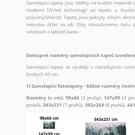
Samolepící tapety jsou tištěny na kvalitní materiá
moderní UV-led technologií na tapetu o tloušť
polyvinylchlorid). Tapety jsou pokryty silným akryl
nebudou držet na zdi. Díky inkoustovému tisku s
odolností a stálostí barev.
Dostupné rozměry samolepících tapet (uvedené 
Samolepicí tapety se vyrábějí v následujících roz
širokých 49 cm.
1) Samolepící fototapety - běžné rozměry (motiv
Rozměry (v cm): 98x66
(2 pruhy),
147x99
(3 pr
pruhů),
343x231
(7 pruhů),
392x264
(8 pruhů),
44