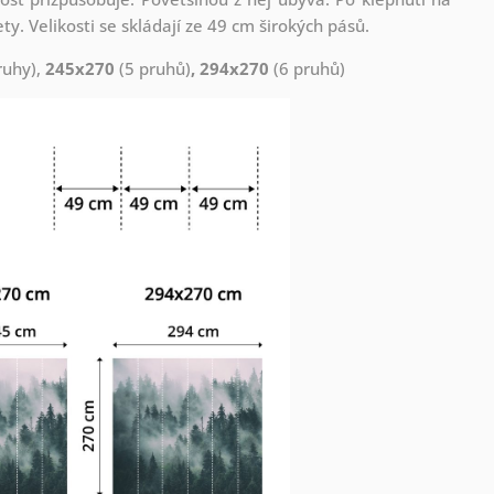
. Velikosti se skládají ze 49 cm širokých pásů.
ruhy),
245x270
(5 pruhů)
, 294x270
(6 pruhů)