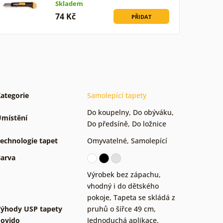
Skladem
74 Kč
PŘIDAT
ategorie
Samolepící tapety
Do koupelny
,
Do obýváku
,
místění
Do předsíně
,
Do ložnice
echnologie tapet
Omyvatelné
,
Samolepící
arva
Výrobek bez zápachu,
vhodný i do dětského
pokoje
,
Tapeta se skládá z
ýhody USP tapety
pruhů o šířce 49 cm
,
ovido
Jednoduchá aplikace,