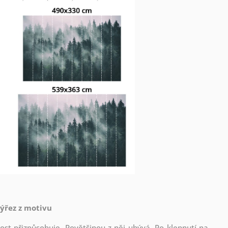
výřez z motivu
st přizpůsobuje. Povětšinou z něj ubývá. Po klepnutí na