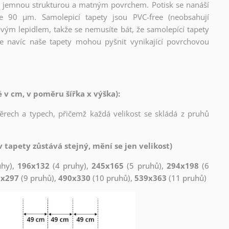
l s jemnou strukturou a matným povrchem. Potisk se nanáší
ce 90 µm. Samolepicí tapety jsou PVC-free (neobsahují
ovým lepidlem, takže se nemusíte bát, že samolepící tapety
e navíc naše tapety mohou pyšnit vynikající povrchovou
v cm, v poměru šířka x výška):
měrech a typech, přičemž každá velikost se skládá z pruhů
 tapety zůstává stejný, mění se jen velikost)
uhy),
196x132
(4 pruhy),
245x165
(5 pruhů),
294x198
(6
1x297
(9 pruhů),
490x330
(10 pruhů),
539x363
(11 pruhů)