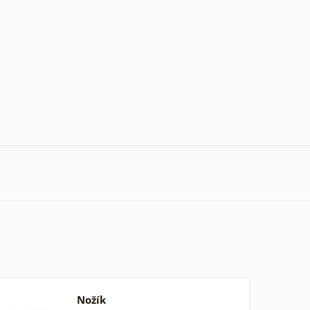
Nožík