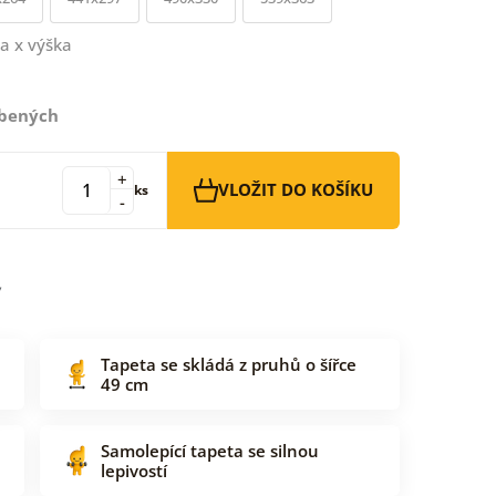
a x výška
íbených
+
VLOŽIT DO KOŠÍKU
ks
-
Tapeta se skládá z pruhů o šířce
49 cm
Samolepící tapeta se silnou
lepivostí