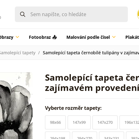
0
Obrazy
Fotoobraz 📤
Malování podle čísel
Plaká
Samolepící tapety
Samolepící tapeta černobílé tulipány v zajím
Samolepící tapeta čer
zajímavém proveden
Vyberte rozměr tapety:
98x66
147x99
147x270
196x13
294x198
294x270
343x231
392