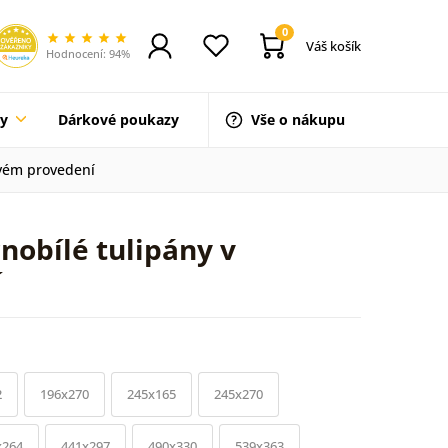
0
Váš košík
Hodnocení: 94%
ty
Dárkové poukazy
Vše o nákupu
avém provedení
nobílé tulipány v
í
2
196x270
245x165
245x270
x264
441x297
490x330
539x363