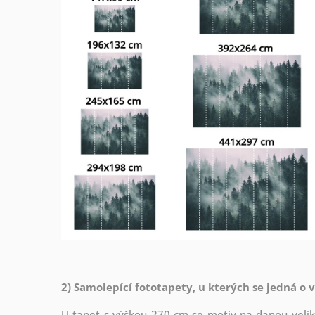
2) Samolepící fototapety, u kterých se jedná o 
U tapet s výškou 270 cm se motiv na danou veliko