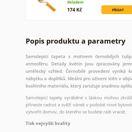
Skladem
174 Kč
PŘIDAT
Popis produktu a parametry
Samolepící tapeta s motivem černobílých tulip
atmosféru. Detaily květin jsou zpracovány je
umělecký vzhled. Černobílé provedení vyniká 
nábytku a doplňků. Ideální pro oživení stěn v obý
kvalitního materiálu, který zaručuje snadnou aplik
Samolepící tapety vyráběné s láskou mohou zkrášli
přineste radost a svěží vánek v podobě nové bytové 
vytvořit domov, do kterého se budete rádi vracet.
Tisk nejvyšší kvality