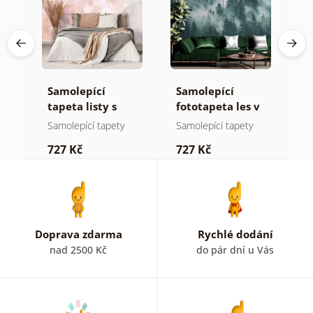
Samolepící
Samolepící
S
ž
tapeta listy s
fototapeta les v
t
pastelovým
mlze
z
Samolepící tapety
Samolepící tapety
S
nádechem
p
727 Kč
727 Kč
7
b
k
Doprava zdarma
Rychlé dodání
nad 2500 Kč
do pár dní u Vás