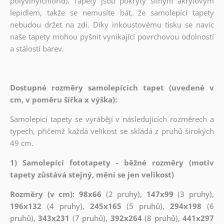
polyvinylchlorid). Tapety jsou pokryty silným akrylovým
lepidlem, takže se nemusíte bát, že samolepící tapety
nebudou držet na zdi. Díky inkoustovému tisku se navíc
naše tapety mohou pyšnit vynikající povrchovou odolností
a stálostí barev.
Dostupné rozměry samolepících tapet (uvedené v
cm, v poměru šířka x výška):
Samolepicí tapety se vyrábějí v následujících rozměrech a
typech, přičemž každá velikost se skládá z pruhů širokých
49 cm.
1) Samolepící fototapety - běžné rozměry (motiv
tapety zůstává stejný, mění se jen velikost)
Rozměry (v cm): 98x66
(2 pruhy),
147x99
(3 pruhy),
196x132
(4 pruhy),
245x165
(5 pruhů),
294x198
(6
pruhů),
343x231
(7 pruhů),
392x264
(8 pruhů),
441x297