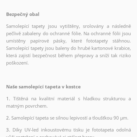
Bezpečný obal
Samolepící tapety jsou vytištěny, srolovány a následně
pečlivě zabaleny do ochranné fólie. Na ochranné fólii jsou
umístěny papírové pásky, které fototapety stáhnou.
Samolepící tapety jsou baleny do hrubé kartonové krabice,
která zajistí bezpečnost během přepravy a sníží tak riziko
poškození.
Naše samolepící tapeta v kostce
1.
Tištěná na kvalitní materiál s hladkou strukturou a
matným povrchem.
2.
Samolepící tapeta se silnou lepivostí a tloušťkou 90 µm.
3.
Díky UV-led inkoustovému tisku je fototapeta odolná
vůči roztržení a zachovává si stálost barev.