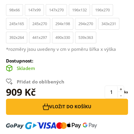
98x66
147x99
147x270
196x132
196x270
245x165
245x270
294x198
294x270
343x231
392x264
441x297
490x330
539x363
*rozměry jsou uvedeny v cm v poměru šířka x výška
Dostupnost:
Skladem
Přidat do oblíbených
909 Kč
+
ks
-
VLOŽIT DO KOŠÍKU