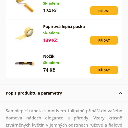
Skladem
174 Kč
PŘIDAT
Papírová lepicí páska
Skladem
139 Kč
PŘIDAT
Nožík
Skladem
74 Kč
PŘIDAT
Popis produktu a parametry
Samolepící tapeta s motivem tulipánů přináší do vašeho
domova nádech elegance a přírody. Vzory krásně
ztvárněných květin v jemných odstínech růžové a fialové