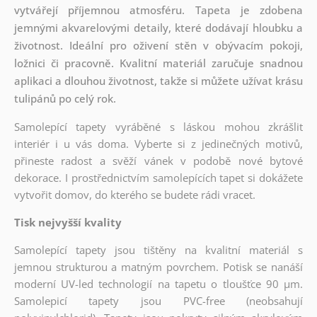
vytvářejí příjemnou atmosféru. Tapeta je zdobena
jemnými akvarelovými detaily, které dodávají hloubku a
životnost. Ideální pro oživení stěn v obývacím pokoji,
ložnici či pracovně. Kvalitní materiál zaručuje snadnou
aplikaci a dlouhou životnost, takže si můžete užívat krásu
tulipánů po celý rok.
Samolepící tapety vyráběné s láskou mohou zkrášlit
interiér i u vás doma. Vyberte si z jedinečných motivů,
přineste radost a svěží vánek v podobě nové bytové
dekorace. I prostřednictvím samolepících tapet si dokážete
vytvořit domov, do kterého se budete rádi vracet.
Tisk nejvyšší kvality
Samolepící tapety jsou tištěny na kvalitní materiál s
jemnou strukturou a matným povrchem. Potisk se nanáší
moderní UV-led technologií na tapetu o tloušťce 90 µm.
Samolepicí tapety jsou PVC-free (neobsahují