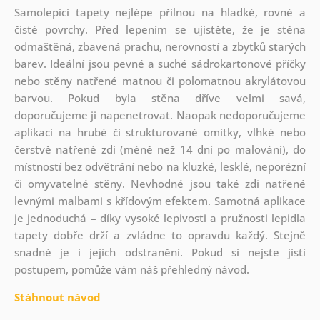
Samolepicí tapety nejlépe přilnou na hladké, rovné a
čisté povrchy. Před lepením se ujistěte, že je stěna
odmaštěná, zbavená prachu, nerovností a zbytků starých
barev. Ideální jsou pevné a suché sádrokartonové příčky
nebo stěny natřené matnou či polomatnou akrylátovou
barvou. Pokud byla stěna dříve velmi savá,
doporučujeme ji napenetrovat. Naopak nedoporučujeme
aplikaci na hrubé či strukturované omítky, vlhké nebo
čerstvě natřené zdi (méně než 14 dní po malování), do
místností bez odvětrání nebo na kluzké, lesklé, neporézní
či omyvatelné stěny. Nevhodné jsou také zdi natřené
levnými malbami s křídovým efektem. Samotná aplikace
je jednoduchá – díky vysoké lepivosti a pružnosti lepidla
tapety dobře drží a zvládne to opravdu každý. Stejně
snadné je i jejich odstranění. Pokud si nejste jistí
postupem, pomůže vám náš přehledný návod.
Stáhnout návod