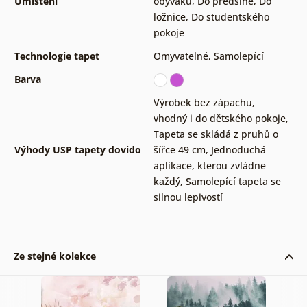
Umístění
obýváku
,
Do předsíně
,
Do
ložnice
,
Do studentského
pokoje
Technologie tapet
Omyvatelné
,
Samolepící
Barva
Výrobek bez zápachu,
vhodný i do dětského pokoje
,
Tapeta se skládá z pruhů o
Výhody USP tapety dovido
šířce 49 cm
,
Jednoduchá
aplikace, kterou zvládne
každý
,
Samolepící tapeta se
silnou lepivostí
Ze stejné kolekce