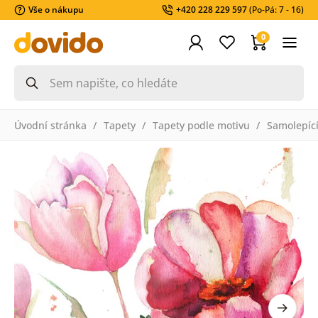
Vše o nákupu
+420 228 229 597
(Po-Pá: 7 - 16)
0
Úvodní stránka
Tapety
Tapety podle motivu
Samolepící