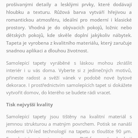
prošívanými detaily a lesklými prvky, které dodávají
hloubku a texturu. Růžová barva vytváří hřejivou a
romantickou atmosféru, ideální pro moderní i klasické
prostory. Vhodná je do obývacích pokojů, ložnic nebo
dětských pokojů, kde skvěle doplní jakýkoliv nábytek.
Tapeta je vyrobena z kvalitního materiálu, který zaručuje
snadnou aplikaci a dlouhou životnost.
Samolepící tapety vyráběné s láskou mohou zkrášlit
interiér i u vás doma. Vyberte si z jedinečných motivů,
přineste radost a svěží vánek v podobě nové bytové
dekorace. I prostřednictvím samolepících tapet si dokážete
vytvořit domov, do kterého se budete rádi vracet.
Tisk nejvyšší kvality
Samolepící tapety jsou tištěny na kvalitní materiál s
jemnou strukturou a matným povrchem. Potisk se nanáší
moderní UV-led technologií na tapetu o tloušťce 90 µm.