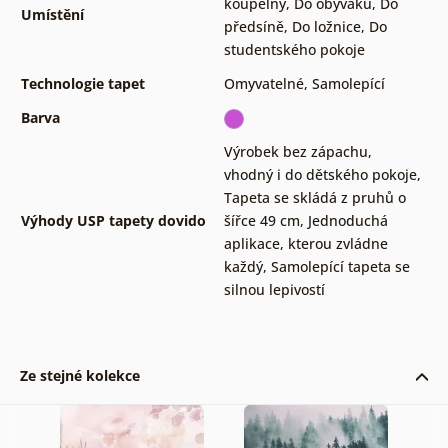
koupelny
,
Do obýváku
,
Do
Umístění
předsíně
,
Do ložnice
,
Do
studentského pokoje
Technologie tapet
Omyvatelné
,
Samolepící
Barva
Výrobek bez zápachu,
vhodný i do dětského pokoje
,
Tapeta se skládá z pruhů o
Výhody USP tapety dovido
šířce 49 cm
,
Jednoduchá
aplikace, kterou zvládne
každý
,
Samolepící tapeta se
silnou lepivostí
Ze stejné kolekce