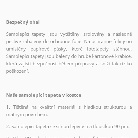
Bezpečný obal
Samolepící tapety jsou vytištěny, srolovány a následně
pečlivě zabaleny do ochranné fólie. Na ochranné fólii jsou
umístěny papírové pásky, které fototapety stáhnou.
Samolepící tapety jsou baleny do hrubé kartonové krabice,
která zajistí bezpečnost během přepravy a sníží tak riziko
poškození.
Naše samolepící tapeta v kostce
1.
Tištěná na kvalitní materiál s hladkou strukturou a
matným povrchem.
2.
Samolepící tapeta se silnou lepivostí a tloušťkou 90 µm.