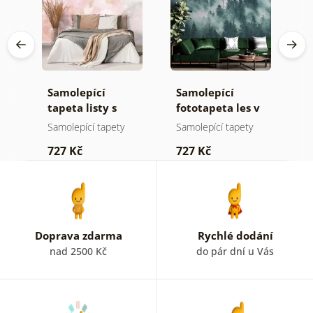
Samolepící
Samolepící
S
tapeta listy s
fototapeta les v
t
pastelovým
mlze
n
Samolepící tapety
Samolepící tapety
S
nádechem
727 Kč
727 Kč
7
Doprava zdarma
Rychlé dodání
nad 2500 Kč
do pár dní u Vás