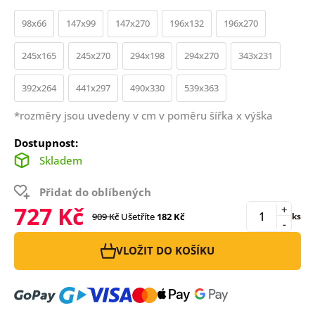
98x66
147x99
147x270
196x132
196x270
245x165
245x270
294x198
294x270
343x231
392x264
441x297
490x330
539x363
*rozměry jsou uvedeny v cm v poměru šířka x výška
Dostupnost:
Skladem
Přidat do oblíbených
727 Kč
+
909 Kč
Ušetříte
182 Kč
ks
-
VLOŽIT DO KOŠÍKU