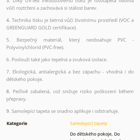
3.
Díky UV-led inkoustovému tisku je fototapeta odolná
vůči roztržení a zachovává si stálost barev.
4.
Technika tisku je šetrná vůči životnímu prostředí (VOC a
GREENGUARD GOLD certifikace).
5. Bezpečný materiál, který neobsahuje PVC -
Polyvinylchlorid (PVC-free).
6. Poslouží také jako tepelná a zvuková izolace.
7. Ekologická, antialergická a bez zápachu - vhodná i do
dětského pokoje.
8.
Pečlivě zabalená, což snižuje riziko poškození během
přepravy.
9.
Samolepící tapeta se snadno aplikuje i odstraňuje.
Kategorie
Samolepící tapety
Do dětského pokoje
,
Do