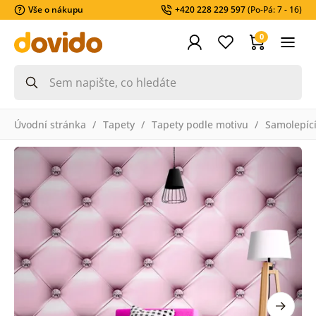
Vše o nákupu
+420 228 229 597
(Po-Pá: 7 - 16)
0
Úvodní stránka
Tapety
Tapety podle motivu
Samolepící