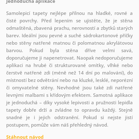
Jednoduchá aplikace
Samolepicí tapety nejlépe přilnou na hladké, rovné a
čisté povrchy. Před lepením se ujistěte, že je stěna
odmaštěná, zbavená prachu, nerovností a zbytků starých
barev. Ideální jsou pevné a suché sádrokartonové příčky
nebo stěny natřené matnou či polomatnou akrylátovou
barvou. Pokud byla stěna dříve velmi savá,
doporučujeme ji napenetrovat. Naopak nedoporučujeme
aplikaci na hrubé či strukturované omítky, vlhké nebo
čerstvě natřené zdi (méně než 14 dní po malování), do
místností bez odvětrání nebo na kluzké, lesklé, neporézní
či omyvatelné stěny. Nevhodné jsou také zdi natřené
levnými malbami s křídovým efektem. Samotná aplikace
je jednoduchá – díky vysoké lepivosti a pružnosti lepidla
tapety dobře drží a zvládne to opravdu každý. Stejně
snadné je i jejich odstranění. Pokud si nejste jistí
postupem, pomůže vám náš přehledný návod.
Stáhnout návod