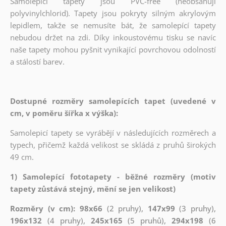
Samolepicí tapety jsou PVC-free (neobsahují
polyvinylchlorid). Tapety jsou pokryty silným akrylovým
lepidlem, takže se nemusíte bát, že samolepící tapety
nebudou držet na zdi. Díky inkoustovému tisku se navíc
naše tapety mohou pyšnit vynikající povrchovou odolností
a stálostí barev.
Dostupné rozměry samolepících tapet (uvedené v
cm, v poměru šířka x výška):
Samolepicí tapety se vyrábějí v následujících rozměrech a
typech, přičemž každá velikost se skládá z pruhů širokých
49 cm.
1) Samolepící fototapety - běžné rozměry (motiv
tapety zůstává stejný, mění se jen velikost)
Rozměry (v cm): 98x66
(2 pruhy),
147x99
(3 pruhy),
196x132
(4 pruhy),
245x165
(5 pruhů),
294x198
(6