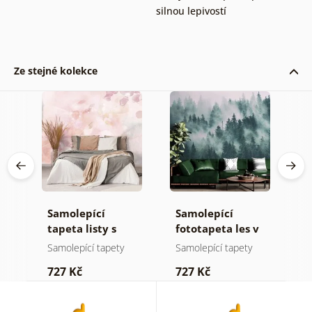
silnou lepivostí
Ze stejné kolekce
Samolepící
Samolepící
S
a
tapeta listy s
fototapeta les v
t
pastelovým
mlze
z
Samolepící tapety
Samolepící tapety
S
nádechem
p
727 Kč
727 Kč
7
b
k