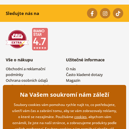
Sledujte nás na
Vše o nákupu
Užitečné informace
Obchodní a reklamační
O nás
podmínky
Často kladené dotazy
Ochrana osobních údajů
Magazín
Možnosti dopravy a platby
Kontakty
Vrácení zboží
Velkoobchodní spolupráce
Na Vašem soukromí nám záleží
Soubory cookies vám pomohou rychle najít to, co potřebujete,
ušetří vám čas a zabrání tomu, aby se vám zobrazovaly reklamy,
o které se nezajímáte. Používáme
cookies
, abychom vám
oznámili, že jste na naší stránce, a zobrazujeme produkty podle
vašich preferencí. Soubory cookies nám pomáhají zlepšit váš