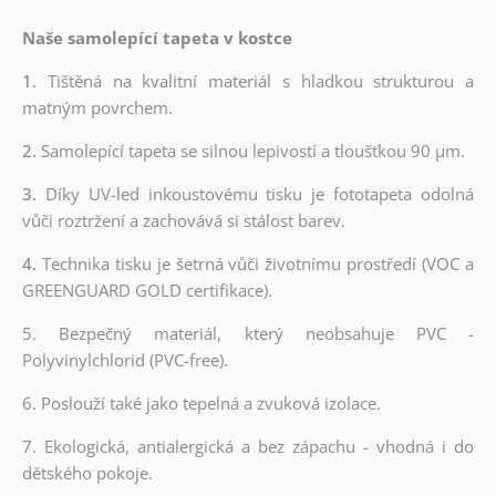
Naše samolepící tapeta v kostce
1.
Tištěná na kvalitní materiál s hladkou strukturou a
matným povrchem.
2.
Samolepící tapeta se silnou lepivostí a tloušťkou 90 µm.
3.
Díky UV-led inkoustovému tisku je fototapeta odolná
vůči roztržení a zachovává si stálost barev.
4.
Technika tisku je šetrná vůči životnímu prostředí (VOC a
GREENGUARD GOLD certifikace).
5. Bezpečný materiál, který neobsahuje PVC -
Polyvinylchlorid (PVC-free).
6. Poslouží také jako tepelná a zvuková izolace.
7. Ekologická, antialergická a bez zápachu - vhodná i do
dětského pokoje.