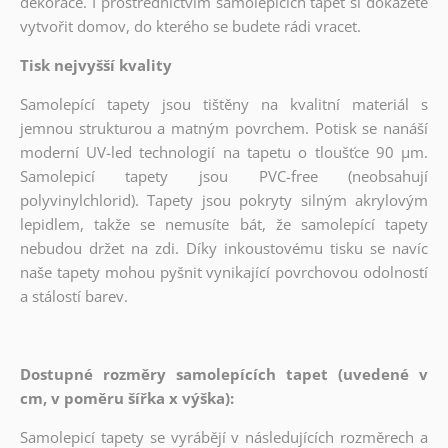
dekorace. I prostřednictvím samolepících tapet si dokážete
vytvořit domov, do kterého se budete rádi vracet.
Tisk nejvyšší kvality
Samolepící tapety jsou tištěny na kvalitní materiál s
jemnou strukturou a matným povrchem. Potisk se nanáší
moderní UV-led technologií na tapetu o tloušťce 90 µm.
Samolepicí tapety jsou PVC-free (neobsahují
polyvinylchlorid). Tapety jsou pokryty silným akrylovým
lepidlem, takže se nemusíte bát, že samolepící tapety
nebudou držet na zdi. Díky inkoustovému tisku se navíc
naše tapety mohou pyšnit vynikající povrchovou odolností
a stálostí barev.
Dostupné rozměry samolepících tapet (uvedené v
cm, v poměru šířka x výška):
Samolepicí tapety se vyrábějí v následujících rozměrech a