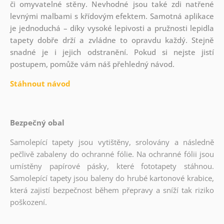
či omyvatelné stěny. Nevhodné jsou také zdi natřené
levnými malbami s křídovým efektem. Samotná aplikace
je jednoduchá – díky vysoké lepivosti a pružnosti lepidla
tapety dobře drží a zvládne to opravdu každý. Stejně
snadné je i jejich odstranění. Pokud si nejste jistí
postupem, pomůže vám náš přehledný návod.
Stáhnout návod
Bezpečný obal
Samolepící tapety jsou vytištěny, srolovány a následně
pečlivě zabaleny do ochranné fólie. Na ochranné fólii jsou
umístěny papírové pásky, které fototapety stáhnou.
Samolepící tapety jsou baleny do hrubé kartonové krabice,
která zajistí bezpečnost během přepravy a sníží tak riziko
poškození.