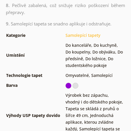
8.
Pečlivě zabalená, což snižuje riziko poškození během
přepravy.
9.
Samolepící tapeta se snadno aplikuje i odstraňuje.
Kategorie
Samolepící tapety
Do kanceláře
,
Do kuchyně
,
Do koupelny
,
Do obýváku
,
Do
Umístění
předsíně
,
Do ložnice
,
Do
studentského pokoje
Technologie tapet
Omyvatelné
,
Samolepící
Barva
Výrobek bez zápachu,
vhodný i do dětského pokoje
,
Tapeta se skládá z pruhů o
Výhody USP tapety dovido
šířce 49 cm
,
Jednoduchá
aplikace, kterou zvládne
každý
,
Samolepící tapeta se