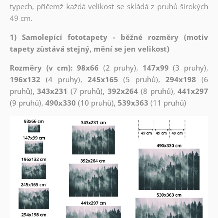
typech, přičemž každá velikost se skládá z pruhů širokých
49 cm.
1) Samolepící fototapety - běžné rozměry (motiv
tapety zůstává stejný, mění se jen velikost)
Rozměry (v cm): 98x66
(2 pruhy),
147x99
(3 pruhy),
196x132
(4 pruhy),
245x165
(5 pruhů),
294x198
(6
pruhů),
343x231
(7 pruhů),
392x264
(8 pruhů),
441x297
(9 pruhů),
490x330
(10 pruhů),
539x363
(11 pruhů)