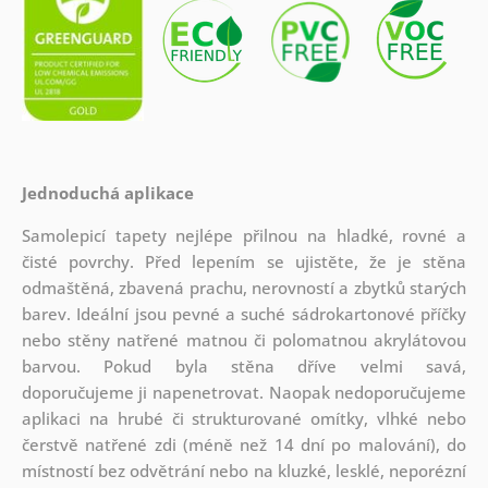
Jednoduchá aplikace
Samolepicí tapety nejlépe přilnou na hladké, rovné a
čisté povrchy. Před lepením se ujistěte, že je stěna
odmaštěná, zbavená prachu, nerovností a zbytků starých
barev. Ideální jsou pevné a suché sádrokartonové příčky
nebo stěny natřené matnou či polomatnou akrylátovou
barvou. Pokud byla stěna dříve velmi savá,
doporučujeme ji napenetrovat. Naopak nedoporučujeme
aplikaci na hrubé či strukturované omítky, vlhké nebo
čerstvě natřené zdi (méně než 14 dní po malování), do
místností bez odvětrání nebo na kluzké, lesklé, neporézní