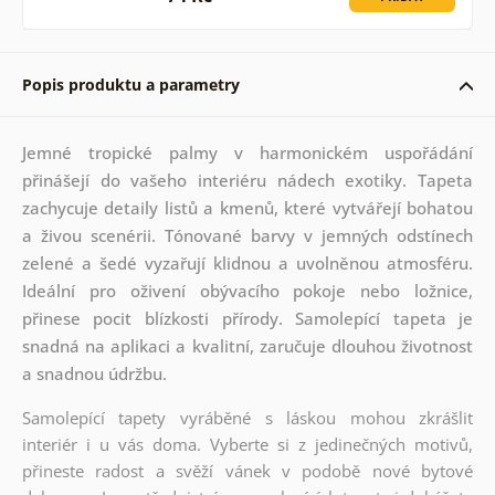
Popis produktu a parametry
Jemné tropické palmy v harmonickém uspořádání
přinášejí do vašeho interiéru nádech exotiky. Tapeta
zachycuje detaily listů a kmenů, které vytvářejí bohatou
a živou scenérii. Tónované barvy v jemných odstínech
zelené a šedé vyzařují klidnou a uvolněnou atmosféru.
Ideální pro oživení obývacího pokoje nebo ložnice,
přinese pocit blízkosti přírody. Samolepící tapeta je
snadná na aplikaci a kvalitní, zaručuje dlouhou životnost
a snadnou údržbu.
Samolepící tapety vyráběné s láskou mohou zkrášlit
interiér i u vás doma. Vyberte si z jedinečných motivů,
přineste radost a svěží vánek v podobě nové bytové