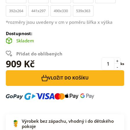
392x264
441x297
490x330
539x363
*rozměry jsou uvedeny v cm v poměru šířka x výška
Dostupnost:
Skladem
Přidat do oblíbených
909 Kč
+
ks
-
VLOŽIT DO KOŠÍKU
Výrobek bez zápachu, vhodný i do dětského
pokoje