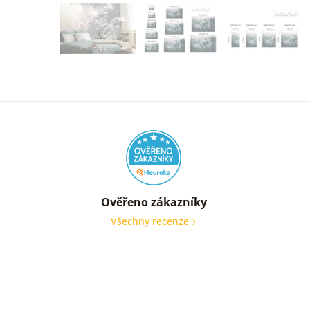
Ověřeno zákazníky
Všechny recenze
nic
Ověře
zákaz
05. 08