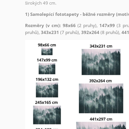
širokých 49 cm.
1) Samolepící fototapety - běžné rozměry (motiv
Rozměry (v cm): 98x66
(2 pruhy),
147x99
(3 pr
pruhů),
343x231
(7 pruhů),
392x264
(8 pruhů),
44