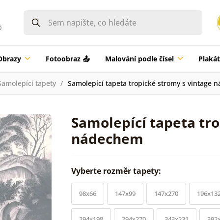
0
Obrazy
Fotoobraz 📤
Malování podle čísel
Plaká
Samolepící tapety
Samolepící tapeta tropické stromy s vintage
Samolepící tapeta tro
nádechem
Vyberte rozměr tapety:
98x66
147x99
147x270
196x13
294x198
294x270
343x231
392