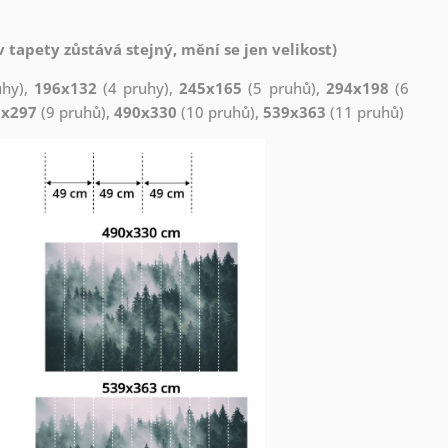
 tapety zůstává stejný, mění se jen velikost)
uhy),
196x132
(4 pruhy),
245x165
(5 pruhů),
294x198
(6
1x297
(9 pruhů),
490x330
(10 pruhů),
539x363
(11 pruhů)