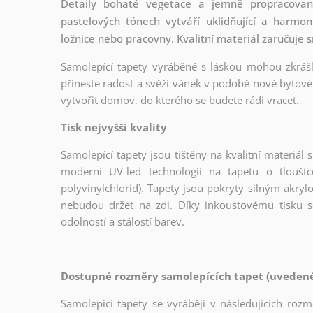
Detaily bohaté vegetace a jemně propracované
pastelových tónech vytváří uklidňující a harmon
ložnice nebo pracovny. Kvalitní materiál zaručuje 
Samolepící tapety vyráběné s láskou mohou zkrášli
přineste radost a svěží vánek v podobě nové bytové 
vytvořit domov, do kterého se budete rádi vracet.
Tisk nejvyšší kvality
Samolepící tapety jsou tištěny na kvalitní materiá
moderní UV-led technologií na tapetu o tloušť
polyvinylchlorid). Tapety jsou pokryty silným akryl
nebudou držet na zdi. Díky inkoustovému tisku s
odolností a stálostí barev.
Dostupné rozměry samolepících tapet (uvedené 
Samolepicí tapety se vyrábějí v následujících roz