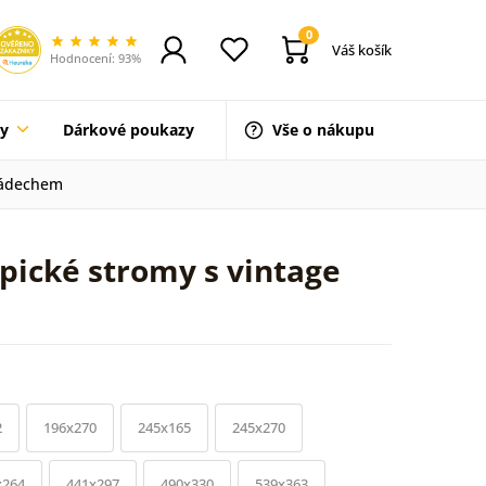
0
Váš košík
Hodnocení: 93%
ty
Dárkové poukazy
Vše o nákupu
 nádechem
pické stromy s vintage
2
196x270
245x165
245x270
x264
441x297
490x330
539x363