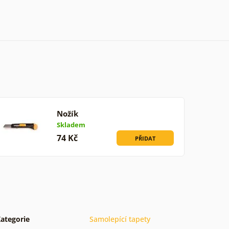
Nožík
Skladem
74 Kč
PŘIDAT
ategorie
Samolepící tapety