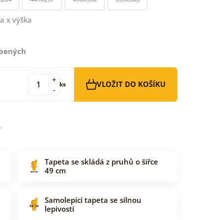
a x výška
íbených
+
VLOŽIT DO KOŠÍKU
ks
-
Tapeta se skládá z pruhů o šířce
49 cm
Samolepící tapeta se silnou
lepivostí