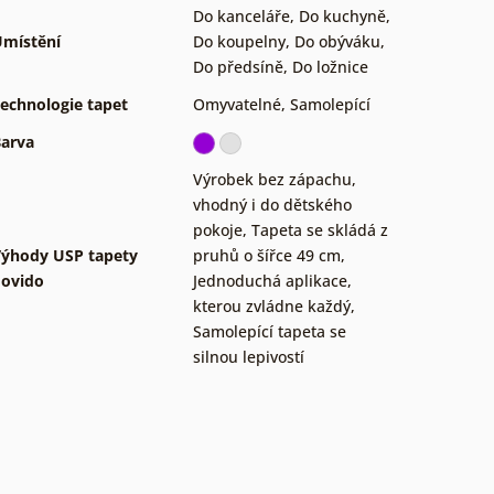
Do kanceláře
,
Do kuchyně
,
místění
Do koupelny
,
Do obýváku
,
Do předsíně
,
Do ložnice
echnologie tapet
Omyvatelné
,
Samolepící
arva
Výrobek bez zápachu,
vhodný i do dětského
pokoje
,
Tapeta se skládá z
ýhody USP tapety
pruhů o šířce 49 cm
,
ovido
Jednoduchá aplikace,
kterou zvládne každý
,
Samolepící tapeta se
silnou lepivostí