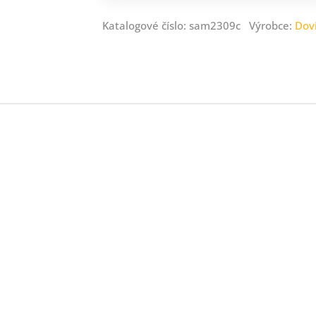
Katalogové číslo: sam2309c Výrobce:
Dov
ný
ník
.