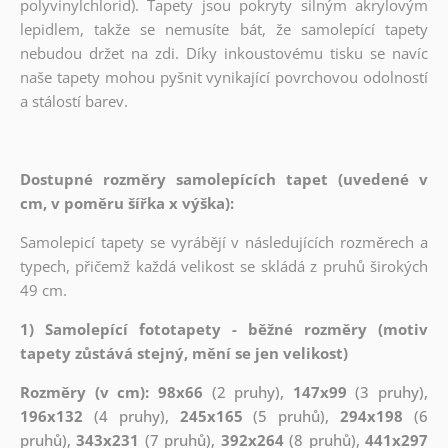
polyvinylchlorid). Tapety jsou pokryty silným akrylovým
lepidlem, takže se nemusíte bát, že samolepící tapety
nebudou držet na zdi. Díky inkoustovému tisku se navíc
naše tapety mohou pyšnit vynikající povrchovou odolností
a stálostí barev.
Dostupné rozměry samolepících tapet (uvedené v
cm, v poměru šířka x výška):
Samolepicí tapety se vyrábějí v následujících rozměrech a
typech, přičemž každá velikost se skládá z pruhů širokých
49 cm.
1) Samolepící fototapety - běžné rozměry (motiv
tapety zůstává stejný, mění se jen velikost)
Rozměry (v cm): 98x66
(2 pruhy),
147x99
(3 pruhy),
196x132
(4 pruhy),
245x165
(5 pruhů),
294x198
(6
pruhů),
343x231
(7 pruhů),
392x264
(8 pruhů),
441x297