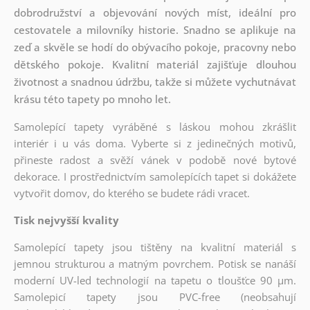
dobrodružství a objevování nových míst, ideální pro
cestovatele a milovníky historie. Snadno se aplikuje na
zeď a skvěle se hodí do obývacího pokoje, pracovny nebo
dětského pokoje. Kvalitní materiál zajišťuje dlouhou
životnost a snadnou údržbu, takže si můžete vychutnávat
krásu této tapety po mnoho let.
Samolepící tapety vyráběné s láskou mohou zkrášlit
interiér i u vás doma. Vyberte si z jedinečných motivů,
přineste radost a svěží vánek v podobě nové bytové
dekorace. I prostřednictvím samolepících tapet si dokážete
vytvořit domov, do kterého se budete rádi vracet.
Tisk nejvyšší kvality
Samolepící tapety jsou tištěny na kvalitní materiál s
jemnou strukturou a matným povrchem. Potisk se nanáší
moderní UV-led technologií na tapetu o tloušťce 90 µm.
Samolepicí tapety jsou PVC-free (neobsahují