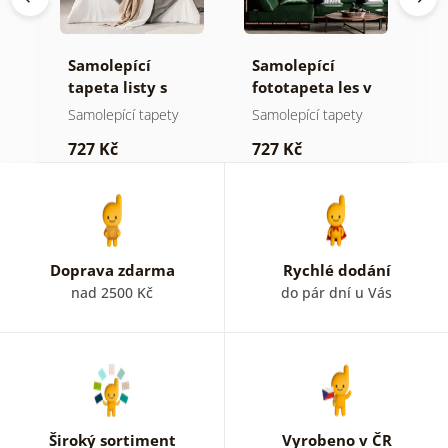
Samolepící
Samolepící
S
a
tapeta listy s
fototapeta les v
t
pastelovým
mlze
z
Samolepící tapety
Samolepící tapety
S
nádechem
p
727 Kč
727 Kč
7
b
k
Doprava zdarma
Rychlé dodání
nad 2500 Kč
do pár dní u Vás
Široký sortiment
Vyrobeno v ČR