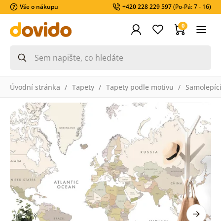
Vše o nákupu
+420 228 229 597
(Po-Pá: 7 - 16)
0
Úvodní stránka
Tapety
Tapety podle motivu
Samolepící