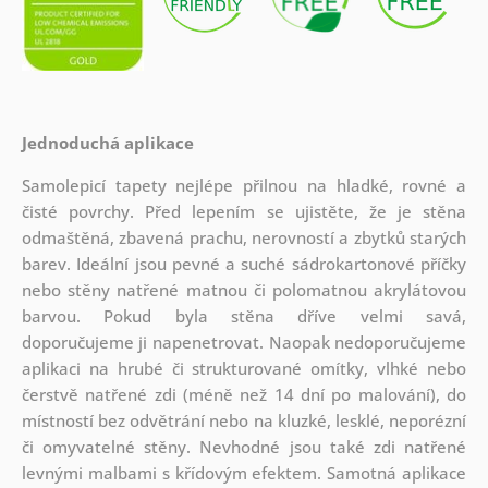
Jednoduchá aplikace
Samolepicí tapety nejlépe přilnou na hladké, rovné a
čisté povrchy. Před lepením se ujistěte, že je stěna
odmaštěná, zbavená prachu, nerovností a zbytků starých
barev. Ideální jsou pevné a suché sádrokartonové příčky
nebo stěny natřené matnou či polomatnou akrylátovou
barvou. Pokud byla stěna dříve velmi savá,
doporučujeme ji napenetrovat. Naopak nedoporučujeme
aplikaci na hrubé či strukturované omítky, vlhké nebo
čerstvě natřené zdi (méně než 14 dní po malování), do
místností bez odvětrání nebo na kluzké, lesklé, neporézní
či omyvatelné stěny. Nevhodné jsou také zdi natřené
levnými malbami s křídovým efektem. Samotná aplikace