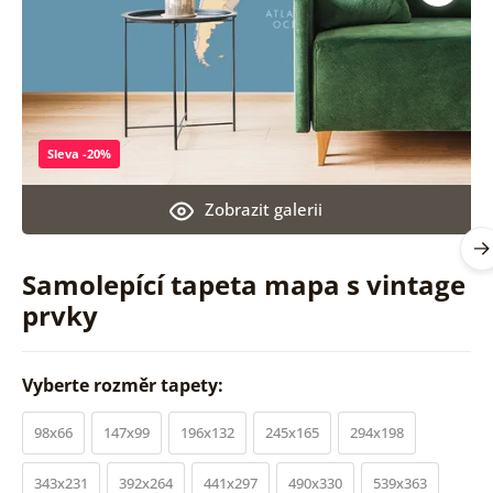
Sleva -20%
Zobrazit galerii
Samolepící tapeta mapa s vintage
prvky
Vyberte rozměr tapety:
98x66
147x99
196x132
245x165
294x198
343x231
392x264
441x297
490x330
539x363