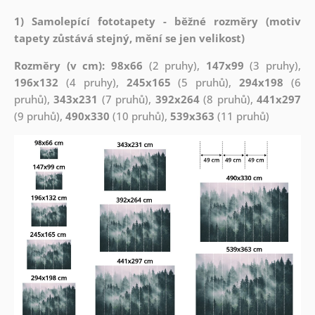
1) Samolepící fototapety - běžné rozměry (motiv
tapety zůstává stejný, mění se jen velikost)
Rozměry (v cm): 98x66
(2 pruhy),
147x99
(3 pruhy),
196x132
(4 pruhy),
245x165
(5 pruhů),
294x198
(6
pruhů),
343x231
(7 pruhů),
392x264
(8 pruhů),
441x297
(9 pruhů),
490x330
(10 pruhů),
539x363
(11 pruhů)