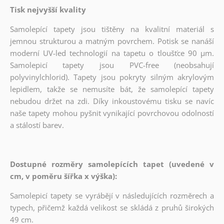
Tisk nejvyšší kvality
Samolepící tapety jsou tištěny na kvalitní materiál s
jemnou strukturou a matným povrchem. Potisk se nanáší
moderní UV-led technologií na tapetu o tloušťce 90 µm.
Samolepicí tapety jsou PVC-free (neobsahují
polyvinylchlorid). Tapety jsou pokryty silným akrylovým
lepidlem, takže se nemusíte bát, že samolepící tapety
nebudou držet na zdi. Díky inkoustovému tisku se navíc
naše tapety mohou pyšnit vynikající povrchovou odolností
a stálostí barev.
Dostupné rozměry samolepících tapet (uvedené v
cm, v poměru šířka x výška):
Samolepicí tapety se vyrábějí v následujících rozměrech a
typech, přičemž každá velikost se skládá z pruhů širokých
49 cm.