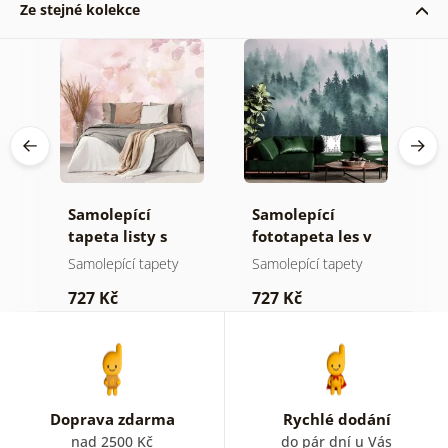
Ze stejné kolekce
Samolepící
Samolepící
S
tapeta listy s
fototapeta les v
t
pastelovým
mlze
n
Samolepící tapety
Samolepící tapety
S
nádechem
727 Kč
727 Kč
7
Doprava zdarma
Rychlé dodání
nad 2500 Kč
do pár dní u Vás