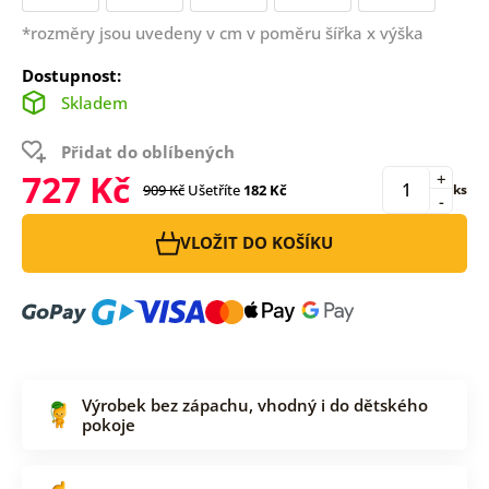
*rozměry jsou uvedeny v cm v poměru šířka x výška
Dostupnost:
Skladem
Přidat do oblíbených
727 Kč
+
909 Kč
Ušetříte
182 Kč
ks
-
VLOŽIT DO KOŠÍKU
Výrobek bez zápachu, vhodný i do dětského
pokoje