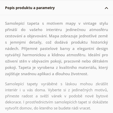
Popis produktu a parametry
Samolepící tapeta s motivem mapy v vintage stylu
přináší do vašeho interiéru jedinečnou atmosféru
cestování a objevování. Mapa zobrazuje jednotlivé země
s jemnými detaily, což dodává produktu historický
nádech. Příjemné pastelové barvy a elegantní design
vytvářejí harmonickou a klidnou atmosféru. Ideální pro
oživení stěn v obývacím pokoji, pracovně nebo dětském
pokoji. Tapeta je vyrobena z kvalitního materiálu, který
zajišťuje snadnou aplikaci a dlouhou životnost.
Samolepící tapety vyráběné s láskou mohou zkrášlit
interiér i u vás doma. Vyberte si z jedinečných motivů,
přineste radost a svěží vánek v podobě nové bytové
dekorace. I prostřednictvím samolepících tapet si dokážete
vytvořit domov, do kterého se budete rádi vracet.