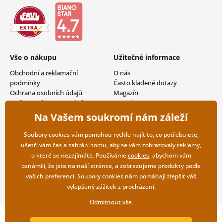
Vše o nákupu
Užitečné informace
Obchodní a reklamační
O nás
podmínky
Často kladené dotazy
Ochrana osobních údajů
Magazín
Možnosti dopravy a platby
Kontakty
Vrácení zboží
Velkoobchodní spolupráce
Na Vašem soukromí nám záleží
Soubory cookies vám pomohou rychle najít to, co potřebujete,
ušetří vám čas a zabrání tomu, aby se vám zobrazovaly reklamy,
o které se nezajímáte. Používáme
cookies
, abychom vám
oznámili, že jste na naší stránce, a zobrazujeme produkty podle
vašich preferencí. Soubory cookies nám pomáhají zlepšit váš
vylepšený zážitek z procházení.
Odmítnout vše
Copyright ©2019 © Dovido.cz.