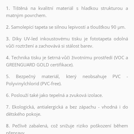
1.
Tištěná na kvalitní materiál s hladkou strukturou a
matným povrchem.
2.
Samolepící tapeta se silnou lepivostí a tloušťkou 90 µm.
3.
Díky UV-led inkoustovému tisku je fototapeta odolná
vůči roztržení a zachovává si stálost barev.
4.
Technika tisku je šetrná vůči životnímu prostředí (VOC a
GREENGUARD GOLD certifikace).
5. Bezpečný materiál, který neobsahuje PVC -
Polyvinylchlorid (PVC-free).
6. Poslouží také jako tepelná a zvuková izolace.
7. Ekologická, antialergická a bez zápachu - vhodná i do
dětského pokoje.
8.
Pečlivě zabalená, což snižuje riziko poškození během
přepravy.