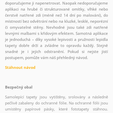
doporučujeme ji napenetrovat. Naopak nedoporučujeme
aplikaci na hrubé či strukturované omítky, vlhké nebo
čerstvě natřené zdi (méně než 14 dní po malování), do
místností bez odvětrání nebo na kluzké, lesklé, neporézní
či omyvatelné stěny. Nevhodné jsou také zdi natřené
levnými malbami s křídovým efektem. Samotná aplikace
je jednoduchá – díky vysoké lepivosti a pružnosti lepidla
tapety dobře drží a zvládne to opravdu každý. Stejně
snadné je i jejich odstranění. Pokud si nejste jistí
postupem, pomůže vám náš přehledný návod.
Stáhnout návod
Bezpečný obal
Samolepící tapety jsou vytištěny, srolovány a následně
pečlivě zabaleny do ochranné fólie. Na ochranné fólii jsou
umístěny papírové pásky, které fototapety stáhnou.