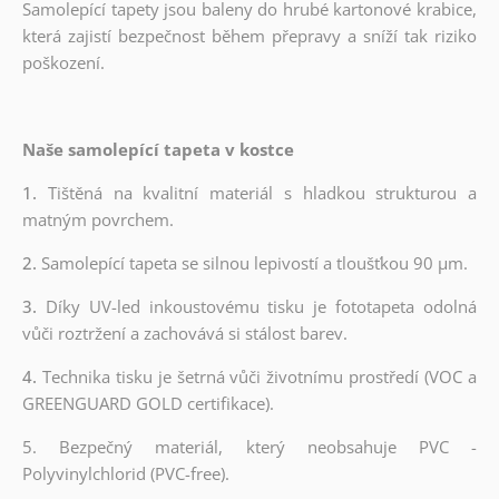
Samolepící tapety jsou baleny do hrubé kartonové krabice,
která zajistí bezpečnost během přepravy a sníží tak riziko
poškození.
Naše samolepící tapeta v kostce
1.
Tištěná na kvalitní materiál s hladkou strukturou a
matným povrchem.
2.
Samolepící tapeta se silnou lepivostí a tloušťkou 90 µm.
3.
Díky UV-led inkoustovému tisku je fototapeta odolná
vůči roztržení a zachovává si stálost barev.
4.
Technika tisku je šetrná vůči životnímu prostředí (VOC a
GREENGUARD GOLD certifikace).
5. Bezpečný materiál, který neobsahuje PVC -
Polyvinylchlorid (PVC-free).