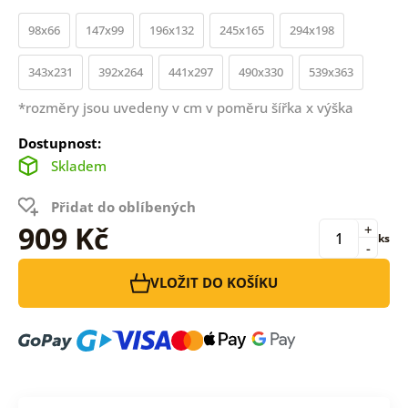
98x66
147x99
196x132
245x165
294x198
343x231
392x264
441x297
490x330
539x363
*rozměry jsou uvedeny v cm v poměru šířka x výška
Dostupnost:
Skladem
Přidat do oblíbených
909 Kč
+
ks
-
VLOŽIT DO KOŠÍKU