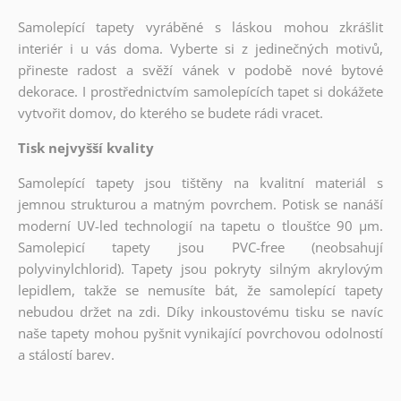
Samolepící tapety vyráběné s láskou mohou zkrášlit
interiér i u vás doma. Vyberte si z jedinečných motivů,
přineste radost a svěží vánek v podobě nové bytové
dekorace. I prostřednictvím samolepících tapet si dokážete
vytvořit domov, do kterého se budete rádi vracet.
Tisk nejvyšší kvality
Samolepící tapety jsou tištěny na kvalitní materiál s
jemnou strukturou a matným povrchem. Potisk se nanáší
moderní UV-led technologií na tapetu o tloušťce 90 µm.
Samolepicí tapety jsou PVC-free (neobsahují
polyvinylchlorid). Tapety jsou pokryty silným akrylovým
lepidlem, takže se nemusíte bát, že samolepící tapety
nebudou držet na zdi. Díky inkoustovému tisku se navíc
naše tapety mohou pyšnit vynikající povrchovou odolností
a stálostí barev.