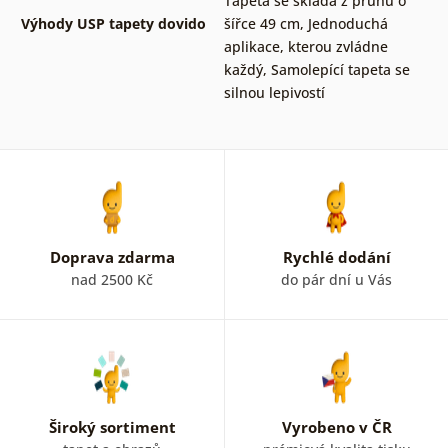
Tapeta se skládá z pruhů o
Výhody USP tapety dovido
šířce 49 cm
,
Jednoduchá
aplikace, kterou zvládne
každý
,
Samolepící tapeta se
silnou lepivostí
Doprava zdarma
Rychlé dodání
nad 2500 Kč
do pár dní u Vás
Široký sortiment
Vyrobeno v ČR