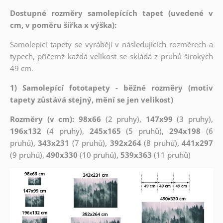
Dostupné rozměry samolepících tapet (uvedené v
cm, v poměru šířka x výška):
Samolepicí tapety se vyrábějí v následujících rozměrech a
typech, přičemž každá velikost se skládá z pruhů širokých
49 cm.
1) Samolepící fototapety - běžné rozměry (motiv
tapety zůstává stejný, mění se jen velikost)
Rozměry (v cm): 98x66
(2 pruhy),
147x99
(3 pruhy),
196x132
(4 pruhy),
245x165
(5 pruhů),
294x198
(6
pruhů),
343x231
(7 pruhů),
392x264
(8 pruhů),
441x297
(9 pruhů),
490x330
(10 pruhů),
539x363
(11 pruhů)