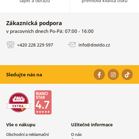
tapet a obrazů
prémiová kvalita tisku
Zákaznická podpora
v pracovních dnech Po-Pá: 07:00 - 16:00
+420 228 229 597
info@dovido.cz
Sledujte nás na
Vše o nákupu
Užitečné informace
Obchodní a reklamační
O nás