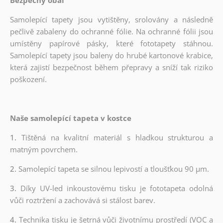
Samolepící tapety jsou vytištěny, srolovány a následně
pečlivě zabaleny do ochranné fólie. Na ochranné fólii jsou
umístěny papírové pásky, které fototapety stáhnou.
Samolepící tapety jsou baleny do hrubé kartonové krabice,
která zajistí bezpečnost během přepravy a sníží tak riziko
poškození.
Naše samolepící tapeta v kostce
1.
Tištěná na kvalitní materiál s hladkou strukturou a
matným povrchem.
2.
Samolepící tapeta se silnou lepivostí a tloušťkou 90 µm.
3.
Díky UV-led inkoustovému tisku je fototapeta odolná
vůči roztržení a zachovává si stálost barev.
4.
Technika tisku je šetrná vůči životnímu prostředí (VOC a