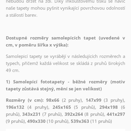
nebudou držet na zdi. Díky inkoustovému tisku se navíc
naše tapety mohou pyšnit vynikající povrchovou odolností
a stálostí barev.
Dostupné rozměry samolepících tapet (uvedené v
cm, v poměru šířka x výška):
Samolepicí tapety se vyrábějí v následujících rozměrech a
typech, přičemž každá velikost se skládá z pruhů širokých
49 cm.
1) Samolepící fototapety - běžné rozměry (motiv
tapety zůstává stejný, mění se jen velikost)
Rozměry (v cm): 98x66
(2 pruhy),
147x99
(3 pruhy),
196x132
(4 pruhy),
245x165
(5 pruhů),
294x198
(6
pruhů),
343x231
(7 pruhů),
392x264
(8 pruhů),
441x297
(9 pruhů),
490x330
(10 pruhů),
539x363
(11 pruhů)