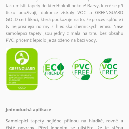
tak umístit tapety do kteréhokoli pokoje! Barvy, které se při
tisku používají, dokonce získaly VOC a GREENGUARD
GOLD certifikaci, která poukazuje na to, že proces splňuje i
ty nejpřísnější normy z hlediska chemických emisí. Naše
samolepící tapety jsou jedny z mála na trhu bez obsahu
PVC, přičemž lepidlo je založeno na bázi vody.
Jednoduchá aplikace
Samolepicí tapety nejlépe přilnou na hladké, rovné a
čisté povrchy. Před lepením se ujistěte, že je stěna