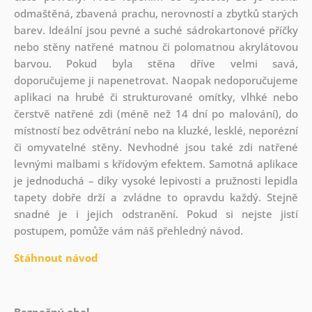
odmaštěná, zbavená prachu, nerovností a zbytků starých
barev. Ideální jsou pevné a suché sádrokartonové příčky
nebo stěny natřené matnou či polomatnou akrylátovou
barvou. Pokud byla stěna dříve velmi savá,
doporučujeme ji napenetrovat. Naopak nedoporučujeme
aplikaci na hrubé či strukturované omítky, vlhké nebo
čerstvě natřené zdi (méně než 14 dní po malování), do
místností bez odvětrání nebo na kluzké, lesklé, neporézní
či omyvatelné stěny. Nevhodné jsou také zdi natřené
levnými malbami s křídovým efektem. Samotná aplikace
je jednoduchá – díky vysoké lepivosti a pružnosti lepidla
tapety dobře drží a zvládne to opravdu každý. Stejně
snadné je i jejich odstranění. Pokud si nejste jistí
postupem, pomůže vám náš přehledný návod.
Stáhnout návod
Bezpečný obal