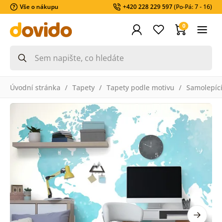
Vše o nákupu
+420 228 229 597
(Po-Pá: 7 - 16)
0
Úvodní stránka
Tapety
Tapety podle motivu
Samolepící