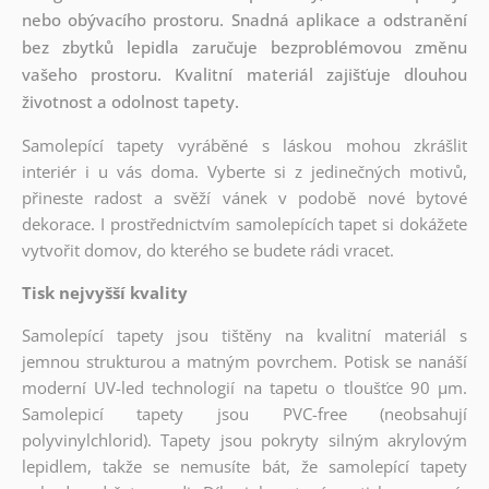
nebo obývacího prostoru. Snadná aplikace a odstranění
bez zbytků lepidla zaručuje bezproblémovou změnu
vašeho prostoru. Kvalitní materiál zajišťuje dlouhou
životnost a odolnost tapety.
Samolepící tapety vyráběné s láskou mohou zkrášlit
interiér i u vás doma. Vyberte si z jedinečných motivů,
přineste radost a svěží vánek v podobě nové bytové
dekorace. I prostřednictvím samolepících tapet si dokážete
vytvořit domov, do kterého se budete rádi vracet.
Tisk nejvyšší kvality
Samolepící tapety jsou tištěny na kvalitní materiál s
jemnou strukturou a matným povrchem. Potisk se nanáší
moderní UV-led technologií na tapetu o tloušťce 90 µm.
Samolepicí tapety jsou PVC-free (neobsahují
polyvinylchlorid). Tapety jsou pokryty silným akrylovým
lepidlem, takže se nemusíte bát, že samolepící tapety