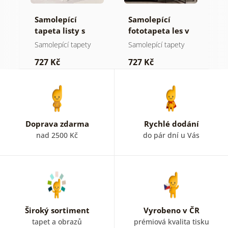
Samolepící
Samolepící
S
tapeta listy s
fototapeta les v
t
pastelovým
mlze
n
Samolepící tapety
Samolepící tapety
S
nádechem
727 Kč
727 Kč
7
Doprava zdarma
Rychlé dodání
nad 2500 Kč
do pár dní u Vás
Široký sortiment
Vyrobeno v ČR
tapet a obrazů
prémiová kvalita tisku