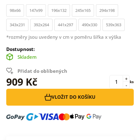
98x66
147x99
196x132
245x165
294x198
343x231
392x264
441x297
490x330
539x363
*rozměry jsou uvedeny v cm v poměru šířka x výška
Dostupnost:
Skladem
Přidat do oblíbených
909 Kč
+
ks
-
VLOŽIT DO KOŠÍKU