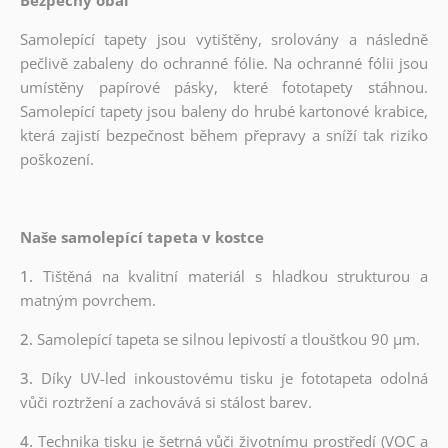
Samolepící tapety jsou vytištěny, srolovány a následně
pečlivě zabaleny do ochranné fólie. Na ochranné fólii jsou
umístěny papírové pásky, které fototapety stáhnou.
Samolepící tapety jsou baleny do hrubé kartonové krabice,
která zajistí bezpečnost během přepravy a sníží tak riziko
poškození.
Naše samolepící tapeta v kostce
1.
Tištěná na kvalitní materiál s hladkou strukturou a
matným povrchem.
2.
Samolepící tapeta se silnou lepivostí a tloušťkou 90 µm.
3.
Díky UV-led inkoustovému tisku je fototapeta odolná
vůči roztržení a zachovává si stálost barev.
4.
Technika tisku je šetrná vůči životnímu prostředí (VOC a