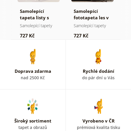
Samolepící
Samolepící
S
tapeta listy s
fototapeta les v
t
pastelovým
mlze
n
Samolepící tapety
Samolepící tapety
S
nádechem
727 Kč
727 Kč
7
Doprava zdarma
Rychlé dodání
nad 2500 Kč
do pár dní u Vás
Široký sortiment
Vyrobeno v ČR
tapet a obrazů
prémiová kvalita tisku