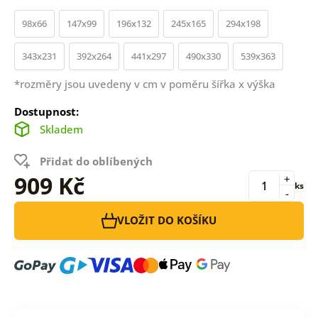
98x66
147x99
196x132
245x165
294x198
343x231
392x264
441x297
490x330
539x363
*rozměry jsou uvedeny v cm v poměru šířka x výška
Dostupnost:
Skladem
Přidat do oblíbených
909 Kč
+
ks
-
VLOŽIT DO KOŠÍKU