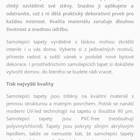
chtějí ozvláštnit své stěny. Snadno ji aplikujete a
odstraníte, což z ní dělá praktický dekorativní prvek pro
každou místnost. Kvalita materiálu zaručuje dlouhou
životnost a snadnou údržbu.
Samolepící tapety vyráběné s láskou mohou zkrášlit
interiér i u vás doma. Vyberte si z jedinečných motivů,
přineste radost a svěží vánek v podobě nové bytové
dekorace. I prostřednictvím samolepících tapet si dokážete
vytvořit domov, do kterého se budete rádi vracet.
Tisk nejvyšší kvality
Samolepící tapety jsou tištěny na kvalitní materiál s
jemnou strukturou a matným povrchem. Potisk se nanáší
moderní UV-led technologií na tapetu o tloušťce 90 µm.
Samolepicí tapety jsou PVC-free (neobsahují
polyvinylchlorid). Tapety jsou pokryty silným akrylovým
lepidlem, takže se nemusíte bát, že samolepící tapety