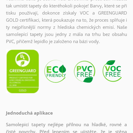
tak umístit tapety do kteréhokoli pokoje! Barvy, které se při
tisku používají, dokonce získaly VOC a GREENGUARD
GOLD certifikaci, která poukazuje na to, že proces splňuje i
ty nejpřísnější normy z hlediska chemických emisí. Naše
samolepící tapety jsou jedny z mála na trhu bez obsahu
PVC, přičemž lepidlo je založeno na bázi vody.
Jednoduchá aplikace
Samolepicí tapety nejlépe přilnou na hladké, rovné a
čisté povrchy. Před lepením se ujistěte, že je stěna