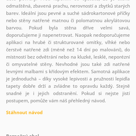
odmaštěná, zbavená prachu, nerovností a zbytků starých
barev. Ideální jsou pevné a suché sádrokartonové příčky
nebo stěny natřené matnou či polomatnou akrylátovou
barvou. Pokud byla stěna dříve velmi savá,
doporučujeme ji napenetrovat. Naopak nedoporučujeme
aplikaci na hrubé či strukturované omítky, vlhké nebo
čerstvě natřené zdi (méně než 14 dní po malování), do
místností bez odvětrání nebo na kluzké, lesklé, neporézní
či omyvatelné stěny. Nevhodné jsou také zdi natřené
levnými malbami s křídovým efektem. Samotná aplikace
je jednoduchá – díky vysoké lepivosti a pružnosti lepidla
tapety dobře drží a zvládne to opravdu každý. Stejně
snadné je i jejich odstranění. Pokud si nejste jistí
postupem, pomůže vám náš přehledný návod.
Stáhnout návod
Bezpečný obal