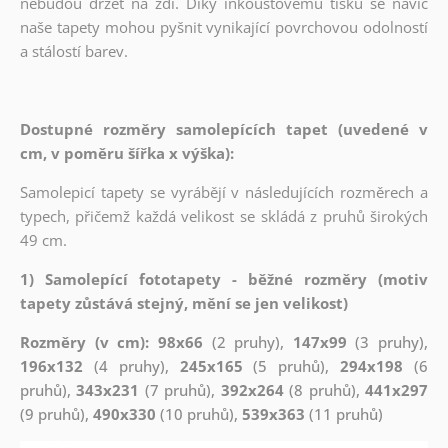
nebudou držet na zdi. Díky inkoustovému tisku se navíc
naše tapety mohou pyšnit vynikající povrchovou odolností
a stálostí barev.
Dostupné rozměry samolepících tapet (uvedené v
cm, v poměru šířka x výška):
Samolepicí tapety se vyrábějí v následujících rozměrech a
typech, přičemž každá velikost se skládá z pruhů širokých
49 cm.
1) Samolepící fototapety - běžné rozměry (motiv
tapety zůstává stejný, mění se jen velikost)
Rozměry (v cm): 98x66
(2 pruhy),
147x99
(3 pruhy),
196x132
(4 pruhy),
245x165
(5 pruhů),
294x198
(6
pruhů),
343x231
(7 pruhů),
392x264
(8 pruhů),
441x297
(9 pruhů),
490x330
(10 pruhů),
539x363
(11 pruhů)