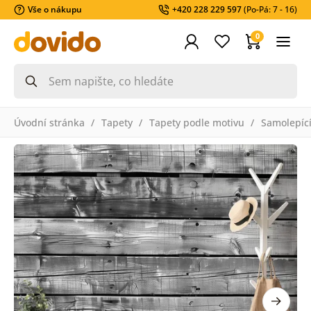
Vše o nákupu
+420 228 229 597
(Po-Pá: 7 - 16)
0
Úvodní stránka
Tapety
Tapety podle motivu
Samolepící