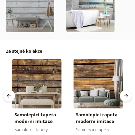
Ze stejné kolekce
Samolepící tapeta
Samolepící tapeta
moderní imitace
moderní imitace
dřeva v hnědém
dřeva
Samolepící tapety
Samolepící tapety