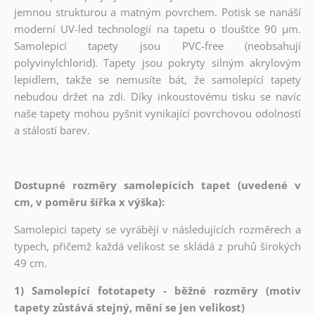
jemnou strukturou a matným povrchem. Potisk se nanáší
moderní UV-led technologií na tapetu o tloušťce 90 µm.
Samolepicí tapety jsou PVC-free (neobsahují
polyvinylchlorid). Tapety jsou pokryty silným akrylovým
lepidlem, takže se nemusíte bát, že samolepící tapety
nebudou držet na zdi. Díky inkoustovému tisku se navíc
naše tapety mohou pyšnit vynikající povrchovou odolností
a stálostí barev.
Dostupné rozměry samolepících tapet (uvedené v
cm, v poměru šířka x výška):
Samolepicí tapety se vyrábějí v následujících rozměrech a
typech, přičemž každá velikost se skládá z pruhů širokých
49 cm.
1) Samolepící fototapety - běžné rozměry (motiv
tapety zůstává stejný, mění se jen velikost)