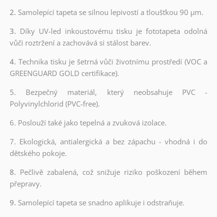
2.
Samolepící tapeta se silnou lepivostí a tloušťkou 90 µm.
3.
Díky UV-led inkoustovému tisku je fototapeta odolná
vůči roztržení a zachovává si stálost barev.
4.
Technika tisku je šetrná vůči životnímu prostředí (VOC a
GREENGUARD GOLD certifikace).
5. Bezpečný materiál, který neobsahuje PVC -
Polyvinylchlorid (PVC-free).
6. Poslouží také jako tepelná a zvuková izolace.
7. Ekologická, antialergická a bez zápachu - vhodná i do
dětského pokoje.
8.
Pečlivě zabalená, což snižuje riziko poškození během
přepravy.
9.
Samolepící tapeta se snadno aplikuje i odstraňuje.