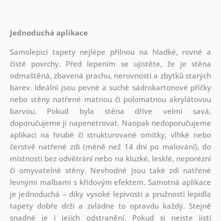
Jednoduchá aplikace
Samolepicí tapety nejlépe přilnou na hladké, rovné a
čisté povrchy. Před lepením se ujistěte, že je stěna
odmaštěná, zbavená prachu, nerovností a zbytků starých
barev. Ideální jsou pevné a suché sádrokartonové příčky
nebo stěny natřené matnou či polomatnou akrylátovou
barvou. Pokud byla stěna dříve velmi savá,
doporučujeme ji napenetrovat. Naopak nedoporučujeme
aplikaci na hrubé či strukturované omítky, vlhké nebo
čerstvě natřené zdi (méně než 14 dní po malování), do
místností bez odvětrání nebo na kluzké, lesklé, neporézní
či omyvatelné stěny. Nevhodné jsou také zdi natřené
levnými malbami s křídovým efektem. Samotná aplikace
je jednoduchá – díky vysoké lepivosti a pružnosti lepidla
tapety dobře drží a zvládne to opravdu každý. Stejně
snadné je i jejich odstranění. Pokud si nejste jistí