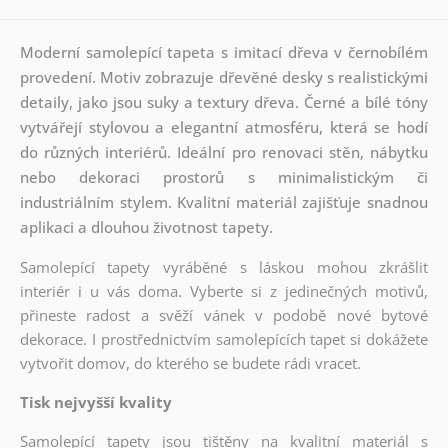
Moderní samolepící tapeta s imitací dřeva v černobílém
provedení. Motiv zobrazuje dřevěné desky s realistickými
detaily, jako jsou suky a textury dřeva. Černé a bílé tóny
vytvářejí stylovou a elegantní atmosféru, která se hodí
do různých interiérů. Ideální pro renovaci stěn, nábytku
nebo dekoraci prostorů s minimalistickým či
industriálním stylem. Kvalitní materiál zajišťuje snadnou
aplikaci a dlouhou životnost tapety.
Samolepící tapety vyráběné s láskou mohou zkrášlit
interiér i u vás doma. Vyberte si z jedinečných motivů,
přineste radost a svěží vánek v podobě nové bytové
dekorace. I prostřednictvím samolepících tapet si dokážete
vytvořit domov, do kterého se budete rádi vracet.
Tisk nejvyšší kvality
Samolepící tapety jsou tištěny na kvalitní materiál s