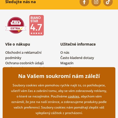
Sledujte nás na
Vše o nákupu
Užitečné informace
Obchodní a reklamační
O nás
podmínky
Často kladené dotazy
Ochrana osobních údajů
Magazín
Možnosti dopravy a platby
Kontakty
Vrácení zboží
Velkoobchodní spolupráce
Na Vašem soukromí nám záleží
Soubory cookies vám pomohou rychle najít to, co potřebujete,
ušetří vám čas a zabrání tomu, aby se vám zobrazovaly reklamy,
o které se nezajímáte. Používáme
cookies
, abychom vám
oznámili, že jste na naší stránce, a zobrazujeme produkty podle
vašich preferencí. Soubory cookies nám pomáhají zlepšit váš
vylepšený zážitek z procházení.