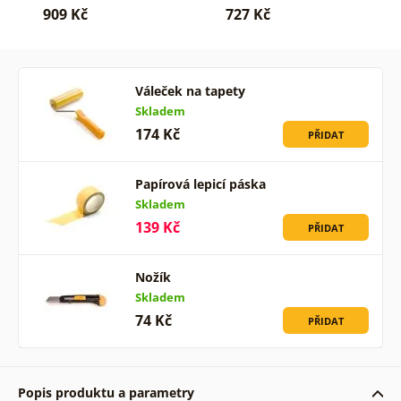
909 Kč
727 Kč
Váleček na tapety
Skladem
174 Kč
PŘIDAT
Papírová lepicí páska
Skladem
139 Kč
PŘIDAT
Nožík
Skladem
74 Kč
PŘIDAT
Popis produktu a parametry