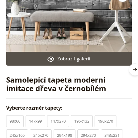
Zobrazit galerii
Samolepící tapeta moderní
imitace dřeva v černobílém
Vyberte rozměr tapety:
98x66
147x99
147x270
196x132
196x270
245x165
245x270
294x198
294x270
343x231