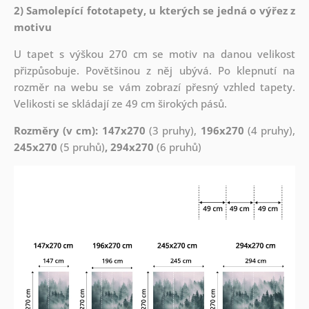
2) Samolepící fototapety, u kterých se jedná o výřez z
motivu
U tapet s výškou 270 cm se motiv na danou velikost
přizpůsobuje. Povětšinou z něj ubývá. Po klepnutí na
rozměr na webu se vám zobrazí přesný vzhled tapety.
Velikosti se skládají ze 49 cm širokých pásů.
Rozměry (v cm): 147x270
(3 pruhy),
196x270
(4 pruhy),
245x270
(5 pruhů)
, 294x270
(6 pruhů)