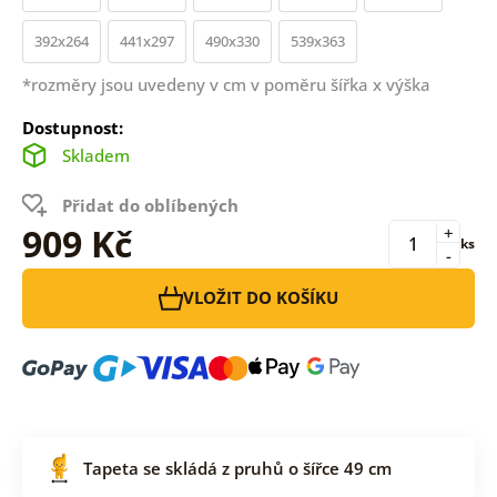
392x264
441x297
490x330
539x363
*rozměry jsou uvedeny v cm v poměru šířka x výška
Dostupnost:
Skladem
Přidat do oblíbených
909 Kč
+
ks
-
VLOŽIT DO KOŠÍKU
Tapeta se skládá z pruhů o šířce 49 cm