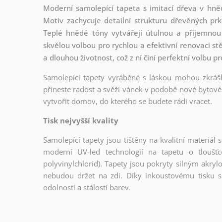
Moderní samolepící tapeta s imitací dřeva v hněd
Motiv zachycuje detailní strukturu dřevěných p
Teplé hnědé tóny vytvářejí útulnou a příjemnou 
skvělou volbou pro rychlou a efektivní renovaci st
a dlouhou životnost, což z ní činí perfektní volbu
Samolepící tapety vyráběné s láskou mohou zkrášli
přineste radost a svěží vánek v podobě nové bytové 
vytvořit domov, do kterého se budete rádi vracet.
Tisk nejvyšší kvality
Samolepící tapety jsou tištěny na kvalitní materiá
moderní UV-led technologií na tapetu o tloušť
polyvinylchlorid). Tapety jsou pokryty silným akryl
nebudou držet na zdi. Díky inkoustovému tisku s
odolností a stálostí barev.