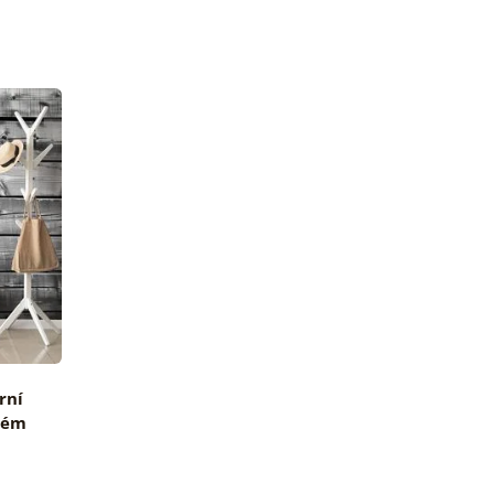
rní
lém