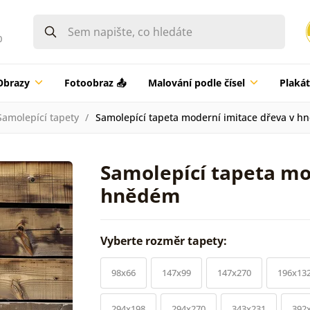
0
Obrazy
Fotoobraz 📤
Malování podle čísel
Plaká
Samolepící tapety
Samolepící tapeta moderní imitace dřeva v 
Samolepící tapeta mo
hnědém
Vyberte rozměr tapety:
98x66
147x99
147x270
196x13
294x198
294x270
343x231
392