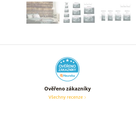
Ověřeno zákazníky
Všechny recenze
nic
Ověře
zákaz
05. 08