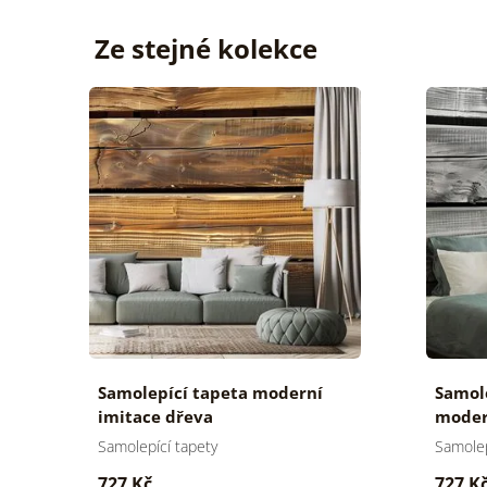
Ze stejné kolekce
Samolepící tapeta moderní
Samole
imitace dřeva
moder
Samolepící tapety
Samolep
727 Kč
727 K