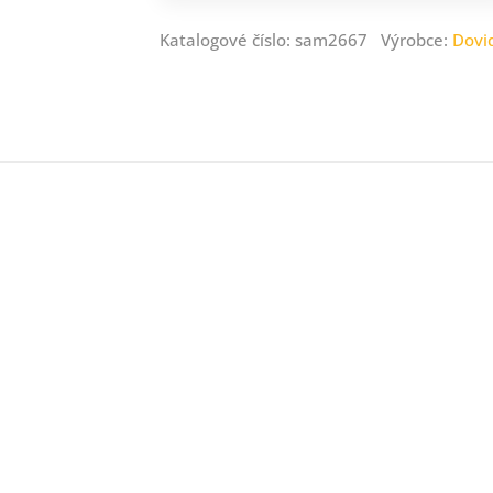
Katalogové číslo: sam2667 Výrobce:
Dovi
ný
ník
.