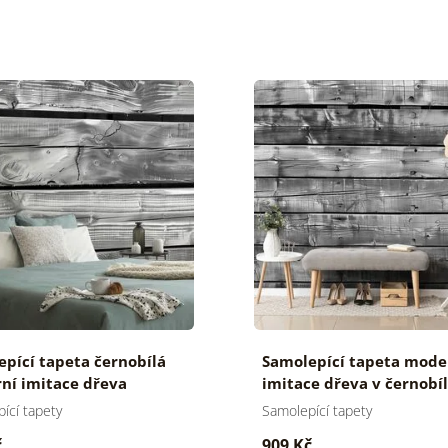
pící tapeta černobílá
Samolepící tapeta mode
ní imitace dřeva
imitace dřeva v černobí
ící tapety
Samolepící tapety
č
909 Kč