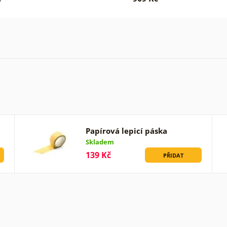
Papírová lepicí páska
Skladem
139 Kč
PŘIDAT