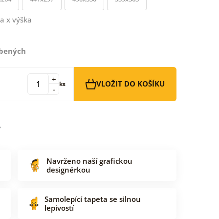
a x výška
íbených
+
VLOŽIT DO KOŠÍKU
ks
-
Navrženo naší grafickou
designérkou
Samolepící tapeta se silnou
lepivostí