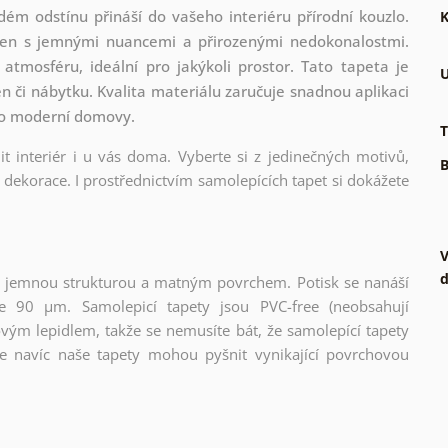
ém odstínu přináší do vašeho interiéru přírodní kouzlo.
K
rken s jemnými nuancemi a přirozenými nedokonalostmi.
atmosféru, ideální pro jakýkoli prostor. Tato tapeta je
U
ěn či nábytku. Kvalita materiálu zaručuje snadnou aplikaci
 pro moderní domovy.
T
t interiér i u vás doma. Vyberte si z jedinečných motivů,
B
dekorace. I prostřednictvím samolepících tapet si dokážete
V
d
l s jemnou strukturou a matným povrchem. Potisk se nanáší
ce 90 µm. Samolepicí tapety jsou PVC-free (neobsahují
ovým lepidlem, takže se nemusíte bát, že samolepící tapety
e navíc naše tapety mohou pyšnit vynikající povrchovou