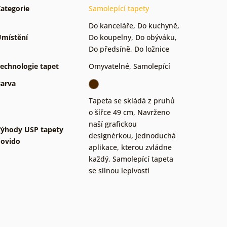
ategorie
Samolepící tapety
Do kanceláře
,
Do kuchyně
,
místění
Do koupelny
,
Do obýváku
,
Do předsíně
,
Do ložnice
echnologie tapet
Omyvatelné
,
Samolepící
arva
Tapeta se skládá z pruhů
o šířce 49 cm
,
Navrženo
naší grafickou
ýhody USP tapety
designérkou
,
Jednoduchá
ovido
aplikace, kterou zvládne
každý
,
Samolepící tapeta
se silnou lepivostí