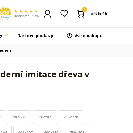
0
Váš košík
Hodnocení: 93%
ty
Dárkové poukazy
Vše o nákupu
hnědém
derní imitace dřeva v
2
196x270
245x165
245x270
x264
441x297
490x330
539x363