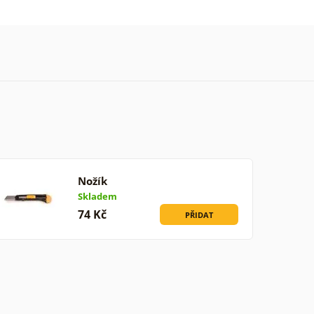
Nožík
Skladem
74 Kč
PŘIDAT