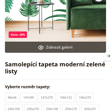
Sleva -20%
Zobrazit galerii
Samolepící tapeta moderní zelené
listy
Vyberte rozměr tapety:
98x66
147x99
147x270
196x132
196x270
245x165
245x270
294x198
294x270
343x231