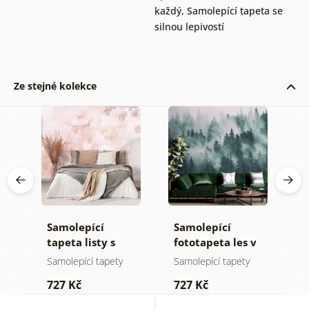
každý
,
Samolepící tapeta se
silnou lepivostí
Ze stejné kolekce
Samolepící
Samolepící
S
ž
tapeta listy s
fototapeta les v
t
pastelovým
mlze
n
Samolepící tapety
Samolepící tapety
S
nádechem
727 Kč
727 Kč
7