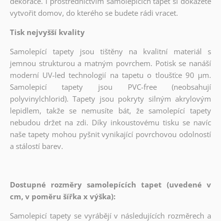
dekorace. I prostřednictvím samolepících tapet si dokážete
vytvořit domov, do kterého se budete rádi vracet.
Tisk nejvyšší kvality
Samolepící tapety jsou tištěny na kvalitní materiál s
jemnou strukturou a matným povrchem. Potisk se nanáší
moderní UV-led technologií na tapetu o tloušťce 90 µm.
Samolepicí tapety jsou PVC-free (neobsahují
polyvinylchlorid). Tapety jsou pokryty silným akrylovým
lepidlem, takže se nemusíte bát, že samolepící tapety
nebudou držet na zdi. Díky inkoustovému tisku se navíc
naše tapety mohou pyšnit vynikající povrchovou odolností
a stálostí barev.
Dostupné rozměry samolepících tapet (uvedené v
cm, v poměru šířka x výška):
Samolepicí tapety se vyrábějí v následujících rozměrech a