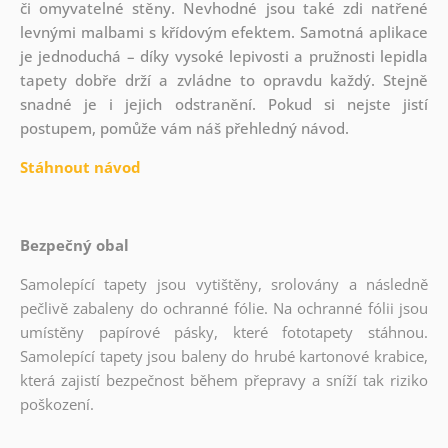
či omyvatelné stěny. Nevhodné jsou také zdi natřené
levnými malbami s křídovým efektem. Samotná aplikace
je jednoduchá – díky vysoké lepivosti a pružnosti lepidla
tapety dobře drží a zvládne to opravdu každý. Stejně
snadné je i jejich odstranění. Pokud si nejste jistí
postupem, pomůže vám náš přehledný návod.
Stáhnout návod
Bezpečný obal
Samolepící tapety jsou vytištěny, srolovány a následně
pečlivě zabaleny do ochranné fólie. Na ochranné fólii jsou
umístěny papírové pásky, které fototapety stáhnou.
Samolepící tapety jsou baleny do hrubé kartonové krabice,
která zajistí bezpečnost během přepravy a sníží tak riziko
poškození.