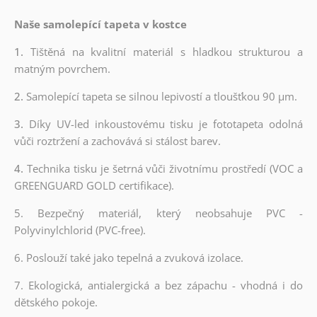
Naše samolepící tapeta v kostce
1.
Tištěná na kvalitní materiál s hladkou strukturou a
matným povrchem.
2.
Samolepící tapeta se silnou lepivostí a tloušťkou 90 µm.
3.
Díky UV-led inkoustovému tisku je fototapeta odolná
vůči roztržení a zachovává si stálost barev.
4.
Technika tisku je šetrná vůči životnímu prostředí (VOC a
GREENGUARD GOLD certifikace).
5. Bezpečný materiál, který neobsahuje PVC -
Polyvinylchlorid (PVC-free).
6. Poslouží také jako tepelná a zvuková izolace.
7. Ekologická, antialergická a bez zápachu - vhodná i do
dětského pokoje.