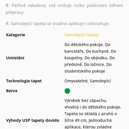
8.
Pečlivě zabalená, což snižuje riziko poškození během
přepravy.
9.
Samolepící tapeta se snadno aplikuje i odstraňuje.
Kategorie
Samolepící tapety
Do dětského pokoje
,
Do
kanceláře
,
Do kuchyně
,
Do
Umístění
koupelny
,
Do obýváku
,
Do
předsíně
,
Do ložnice
,
Do
studentského pokoje
Technologie tapet
Omyvatelné
,
Samolepící
Barva
Výrobek bez zápachu,
vhodný i do dětského pokoje
,
Tapeta se skládá z pruhů o
Výhody USP tapety dovido
šířce 49 cm
,
Jednoduchá
aplikace, kterou zvládne