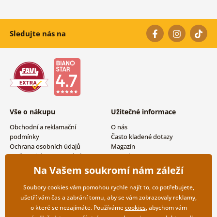
Sledujte nás na
Vše o nákupu
Užitečné informace
Obchodní a reklamační
O nás
podmínky
Často kladené dotazy
Ochrana osobních údajů
Magazín
Možnosti dopravy a platby
Kontakty
Vrácení zboží
Velkoobchodní spolupráce
Na Vašem soukromí nám záleží
Soubory cookies vám pomohou rychle najít to, co potřebujete,
ušetří vám čas a zabrání tomu, aby se vám zobrazovaly reklamy,
o které se nezajímáte. Používáme
cookies
, abychom vám