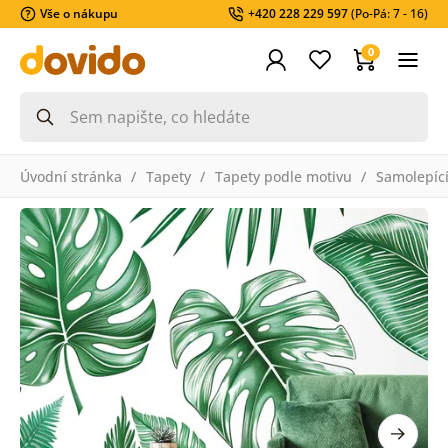
Vše o nákupu
+420 228 229 597
(Po-Pá: 7 - 16)
0
Úvodní stránka
Tapety
Tapety podle motivu
Samolepící