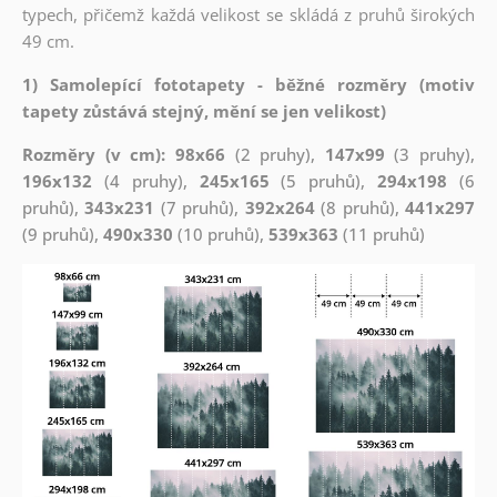
typech, přičemž každá velikost se skládá z pruhů širokých
49 cm.
1) Samolepící fototapety - běžné rozměry (motiv
tapety zůstává stejný, mění se jen velikost)
Rozměry (v cm): 98x66
(2 pruhy),
147x99
(3 pruhy),
196x132
(4 pruhy),
245x165
(5 pruhů),
294x198
(6
pruhů),
343x231
(7 pruhů),
392x264
(8 pruhů),
441x297
(9 pruhů),
490x330
(10 pruhů),
539x363
(11 pruhů)