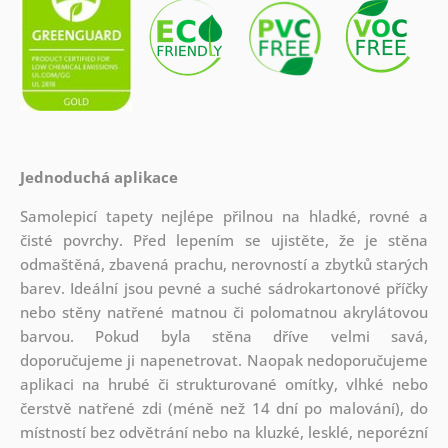
Jednoduchá aplikace
Samolepicí tapety nejlépe přilnou na hladké, rovné a
čisté povrchy. Před lepením se ujistěte, že je stěna
odmaštěná, zbavená prachu, nerovností a zbytků starých
barev. Ideální jsou pevné a suché sádrokartonové příčky
nebo stěny natřené matnou či polomatnou akrylátovou
barvou. Pokud byla stěna dříve velmi savá,
doporučujeme ji napenetrovat. Naopak nedoporučujeme
aplikaci na hrubé či strukturované omítky, vlhké nebo
čerstvě natřené zdi (méně než 14 dní po malování), do
místností bez odvětrání nebo na kluzké, lesklé, neporézní