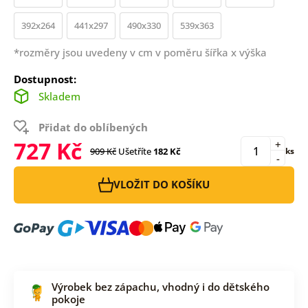
392x264
441x297
490x330
539x363
*rozměry jsou uvedeny v cm v poměru šířka x výška
Dostupnost:
Skladem
Přidat do oblíbených
727 Kč
+
909 Kč
Ušetříte
182 Kč
ks
-
VLOŽIT DO KOŠÍKU
Výrobek bez zápachu, vhodný i do dětského
pokoje