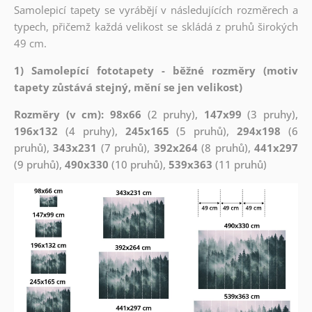
Samolepicí tapety se vyrábějí v následujících rozměrech a
typech, přičemž každá velikost se skládá z pruhů širokých
49 cm.
1) Samolepící fototapety - běžné rozměry (motiv
tapety zůstává stejný, mění se jen velikost)
Rozměry (v cm): 98x66
(2 pruhy),
147x99
(3 pruhy),
196x132
(4 pruhy),
245x165
(5 pruhů),
294x198
(6
pruhů),
343x231
(7 pruhů),
392x264
(8 pruhů),
441x297
(9 pruhů),
490x330
(10 pruhů),
539x363
(11 pruhů)