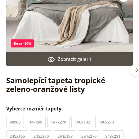
Sleva -20%
Zobrazit galerii
Samolepící tapeta tropické
zeleno-oranžové listy
Vyberte rozměr tapety:
98x66
147x99
147x270
196x132
196x270
245x165
245x270
294x198
294x270
343x231