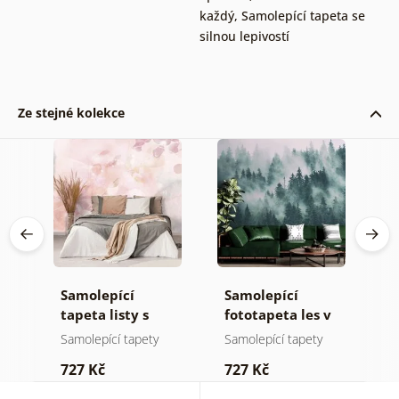
každý
,
Samolepící tapeta se
silnou lepivostí
Ze stejné kolekce
Samolepící
Samolepící
S
tapeta listy s
fototapeta les v
t
pastelovým
mlze
n
Samolepící tapety
Samolepící tapety
S
nádechem
727 Kč
727 Kč
7