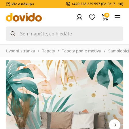
Vše o nákupu
+420 228 229 597
(Po-Pá: 7 - 16)
0
Úvodní stránka
Tapety
Tapety podle motivu
Samolepící