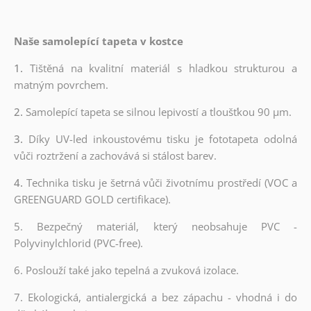
Naše samolepící tapeta v kostce
1.
Tištěná na kvalitní materiál s hladkou strukturou a
matným povrchem.
2.
Samolepící tapeta se silnou lepivostí a tloušťkou 90 µm.
3.
Díky UV-led inkoustovému tisku je fototapeta odolná
vůči roztržení a zachovává si stálost barev.
4.
Technika tisku je šetrná vůči životnímu prostředí (VOC a
GREENGUARD GOLD certifikace).
5. Bezpečný materiál, který neobsahuje PVC -
Polyvinylchlorid (PVC-free).
6. Poslouží také jako tepelná a zvuková izolace.
7. Ekologická, antialergická a bez zápachu - vhodná i do