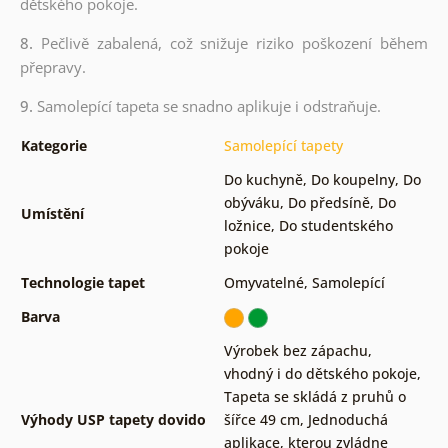
dětského pokoje.
8.
Pečlivě zabalená, což snižuje riziko poškození během
přepravy.
9.
Samolepící tapeta se snadno aplikuje i odstraňuje.
Kategorie
Samolepící tapety
Do kuchyně
,
Do koupelny
,
Do
obýváku
,
Do předsíně
,
Do
Umístění
ložnice
,
Do studentského
pokoje
Technologie tapet
Omyvatelné
,
Samolepící
Barva
Výrobek bez zápachu,
vhodný i do dětského pokoje
,
Tapeta se skládá z pruhů o
Výhody USP tapety dovido
šířce 49 cm
,
Jednoduchá
aplikace, kterou zvládne