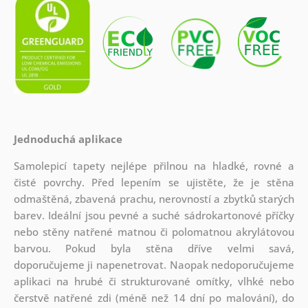
Jednoduchá aplikace
Samolepicí tapety nejlépe přilnou na hladké, rovné a
čisté povrchy. Před lepením se ujistěte, že je stěna
odmaštěná, zbavená prachu, nerovností a zbytků starých
barev. Ideální jsou pevné a suché sádrokartonové příčky
nebo stěny natřené matnou či polomatnou akrylátovou
barvou. Pokud byla stěna dříve velmi savá,
doporučujeme ji napenetrovat. Naopak nedoporučujeme
aplikaci na hrubé či strukturované omítky, vlhké nebo
čerstvě natřené zdi (méně než 14 dní po malování), do