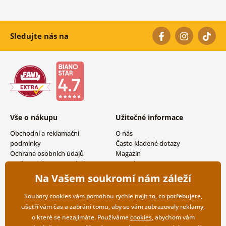
Sledujte nás na
Vše o nákupu
Užitečné informace
Obchodní a reklamační
O nás
podmínky
Často kladené dotazy
Ochrana osobních údajů
Magazín
Možnosti dopravy a platby
Kontakty
Vrácení zboží
Velkoobchodní spolupráce
Na Vašem soukromí nám záleží
Soubory cookies vám pomohou rychle najít to, co potřebujete,
ušetří vám čas a zabrání tomu, aby se vám zobrazovaly reklamy,
o které se nezajímáte. Používáme
cookies
, abychom vám