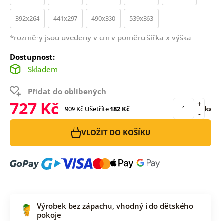
392x264
441x297
490x330
539x363
*rozměry jsou uvedeny v cm v poměru šířka x výška
Dostupnost:
Skladem
Přidat do oblíbených
727 Kč
+
909 Kč
Ušetříte
182 Kč
ks
-
VLOŽIT DO KOŠÍKU
Výrobek bez zápachu, vhodný i do dětského
pokoje