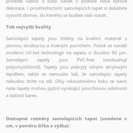
přineste radost a svěží vánek v podobě nové bytové
dekorace. I prostřednictvím samolepících tapet si dokážete
vytvořit domov, do kterého se budete rádi vracet.
Tisk nejvyšší kvality
Samolepící tapety jsou tištěny na kvalitní materiál s
jemnou strukturou a matným povrchem. Potisk se nanáší
moderní UV-led technologií na tapetu o tloušťce 90 µm.
Samolepicí tapety jsou PVC-free (neobsahují
polyvinylchlorid). Tapety jsou pokryty silným akrylovým
lepidlem, takže se nemusíte bát, že samolepící tapety
nebudou držet na zdi. Díky inkoustovému tisku se navíc
naše tapety mohou pyšnit vynikající povrchovou odolností
a stálostí barev.
Dostupné rozměry samolepících tapet (uvedené v
cm, v poměru šířka x výška):