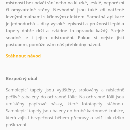
místností bez odvětrání nebo na kluzké, lesklé, neporézní
či omyvatelné stěny. Nevhodné jsou také zdi natřené
levnými malbami s křídovým efektem. Samotná aplikace
je jednoduchá – díky vysoké lepivosti a pružnosti lepidla
tapety dobře drží a zvládne to opravdu každý. Stejně
snadné je i jejich odstranění. Pokud si nejste jistí
postupem, pomůže vám náš přehledný návod.
Stáhnout návod
Bezpečný obal
Samolepící tapety jsou vytištěny, srolovány a následně
pečlivě zabaleny do ochranné fólie. Na ochranné fólii jsou
umístěny papírové pásky, které fototapety stáhnou.
Samolepící tapety jsou baleny do hrubé kartonové krabice,
která zajistí bezpečnost během přepravy a sníží tak riziko
poškození.