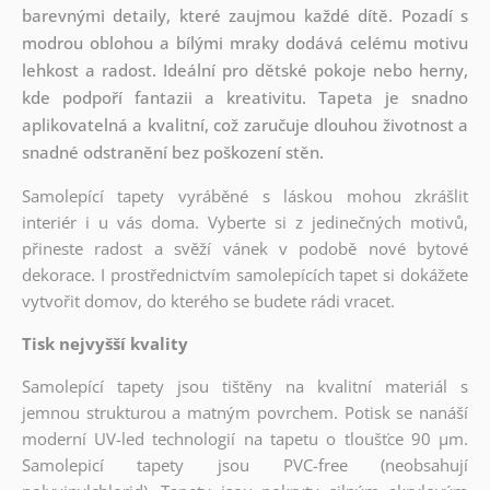
barevnými detaily, které zaujmou každé dítě. Pozadí s
modrou oblohou a bílými mraky dodává celému motivu
lehkost a radost. Ideální pro dětské pokoje nebo herny,
kde podpoří fantazii a kreativitu. Tapeta je snadno
aplikovatelná a kvalitní, což zaručuje dlouhou životnost a
snadné odstranění bez poškození stěn.
Samolepící tapety vyráběné s láskou mohou zkrášlit
interiér i u vás doma. Vyberte si z jedinečných motivů,
přineste radost a svěží vánek v podobě nové bytové
dekorace. I prostřednictvím samolepících tapet si dokážete
vytvořit domov, do kterého se budete rádi vracet.
Tisk nejvyšší kvality
Samolepící tapety jsou tištěny na kvalitní materiál s
jemnou strukturou a matným povrchem. Potisk se nanáší
moderní UV-led technologií na tapetu o tloušťce 90 µm.
Samolepicí tapety jsou PVC-free (neobsahují