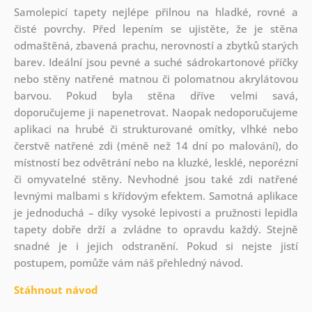
Samolepicí tapety nejlépe přilnou na hladké, rovné a
čisté povrchy. Před lepením se ujistěte, že je stěna
odmaštěná, zbavená prachu, nerovností a zbytků starých
barev. Ideální jsou pevné a suché sádrokartonové příčky
nebo stěny natřené matnou či polomatnou akrylátovou
barvou. Pokud byla stěna dříve velmi savá,
doporučujeme ji napenetrovat. Naopak nedoporučujeme
aplikaci na hrubé či strukturované omítky, vlhké nebo
čerstvě natřené zdi (méně než 14 dní po malování), do
místností bez odvětrání nebo na kluzké, lesklé, neporézní
či omyvatelné stěny. Nevhodné jsou také zdi natřené
levnými malbami s křídovým efektem. Samotná aplikace
je jednoduchá – díky vysoké lepivosti a pružnosti lepidla
tapety dobře drží a zvládne to opravdu každý. Stejně
snadné je i jejich odstranění. Pokud si nejste jistí
postupem, pomůže vám náš přehledný návod.
Stáhnout návod