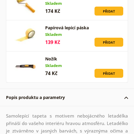
Skladem
174 Kč
PŘIDAT
Papírová lepicí páska
Skladem
139 Kč
PŘIDAT
Nožík
Skladem
74 Kč
PŘIDAT
Popis produktu a parametry
Samolepící tapeta s motivem nebojácného letadélka
přináší do vašeho interiéru hravou atmosféru. Letadélko
je ztvárněno v jasných barvách, s výraznýma očima a