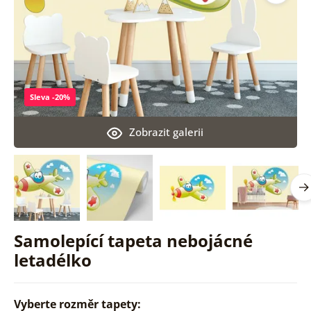
Sleva -20%
Zobrazit galerii
Samolepící tapeta nebojácné
letadélko
Vyberte rozměr tapety: