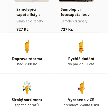
Samolepící
Samolepící
S
tapeta listy s
fototapeta les v
t
pastelovým
mlze
n
Samolepící tapety
Samolepící tapety
S
nádechem
727 Kč
727 Kč
7
Doprava zdarma
Rychlé dodání
nad 2500 Kč
do pár dní u Vás
Široký sortiment
Vyrobeno v ČR
tapet a obrazů
prémiová kvalita tisku