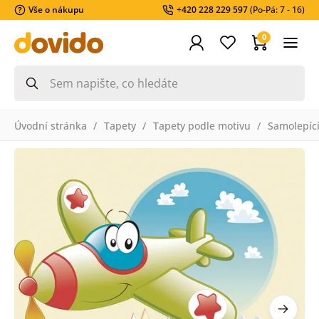
Vše o nákupu
+420 228 229 597
(Po-Pá: 7 - 16)
0
Úvodní stránka
Tapety
Tapety podle motivu
Samolepící