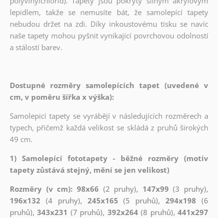
polyvinylchlorid). Tapety jsou pokryty silným akrylovým
lepidlem, takže se nemusíte bát, že samolepící tapety
nebudou držet na zdi. Díky inkoustovému tisku se navíc
naše tapety mohou pyšnit vynikající povrchovou odolností
a stálostí barev.
Dostupné rozměry samolepících tapet (uvedené v
cm, v poměru šířka x výška):
Samolepicí tapety se vyrábějí v následujících rozměrech a
typech, přičemž každá velikost se skládá z pruhů širokých
49 cm.
1) Samolepící fototapety - běžné rozměry (motiv
tapety zůstává stejný, mění se jen velikost)
Rozměry (v cm): 98x66
(2 pruhy),
147x99
(3 pruhy),
196x132
(4 pruhy),
245x165
(5 pruhů),
294x198
(6
pruhů),
343x231
(7 pruhů),
392x264
(8 pruhů),
441x297