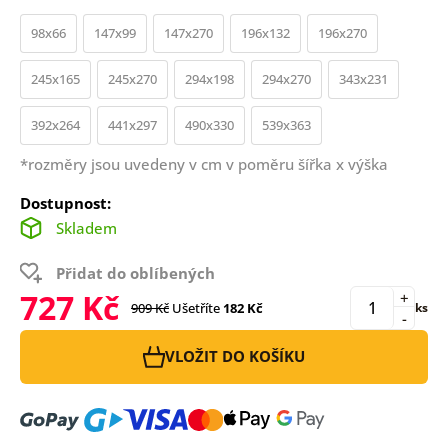
98x66
147x99
147x270
196x132
196x270
245x165
245x270
294x198
294x270
343x231
392x264
441x297
490x330
539x363
*rozměry jsou uvedeny v cm v poměru šířka x výška
Dostupnost:
Skladem
Přidat do oblíbených
727 Kč
+
909 Kč
Ušetříte
182 Kč
ks
-
VLOŽIT DO KOŠÍKU