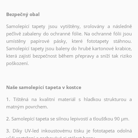
Bezpečný obal
Samolepící tapety jsou vytištěny, srolovány a následně
pečlivě zabaleny do ochranné fólie. Na ochranné fólii jsou
umístěny papírové pásky, které fototapety stáhnou.
Samolepící tapety jsou baleny do hrubé kartonové krabice,
která zajistí bezpečnost během přepravy a sníží tak riziko
poškození.
Naše samolepící tapeta v kostce
1.
Tištěná na kvalitní materiál s hladkou strukturou a
matným povrchem.
2.
Samolepící tapeta se silnou lepivostí a tloušťkou 90 µm.
3.
Díky UV-led inkoustovému tisku je fototapeta odolná
vůči roztržení a zachovává si stálost barev.