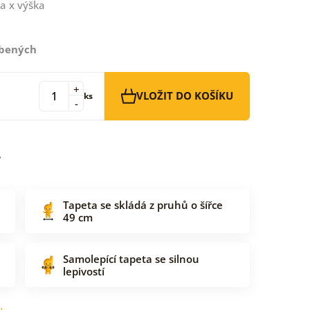
a x výška
íbených
+
VLOŽIT DO KOŠÍKU
ks
-
Tapeta se skládá z pruhů o šířce
49 cm
Samolepící tapeta se silnou
lepivostí