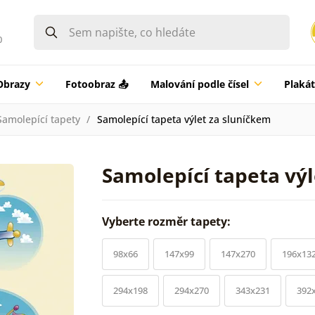
0
Obrazy
Fotoobraz 📤
Malování podle čísel
Plaká
Samolepící tapety
Samolepící tapeta výlet za sluníčkem
Samolepící tapeta výl
Vyberte rozměr tapety:
98x66
147x99
147x270
196x13
294x198
294x270
343x231
392