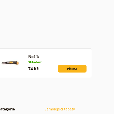
Nožík
Skladem
74 Kč
PŘIDAT
ategorie
Samolepící tapety