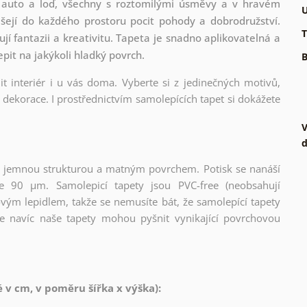
k, auto a loď, všechny s roztomilými úsměvy a v hravém
U
ášejí do každého prostoru pocit pohody a dobrodružství.
T
í fantazii a kreativitu. Tapeta je snadno aplikovatelná a
epit na jakýkoli hladký povrch.
B
t interiér i u vás doma. Vyberte si z jedinečných motivů,
dekorace. I prostřednictvím samolepících tapet si dokážete
V
d
l s jemnou strukturou a matným povrchem. Potisk se nanáší
ce 90 µm. Samolepicí tapety jsou PVC-free (neobsahují
ovým lepidlem, takže se nemusíte bát, že samolepící tapety
e navíc naše tapety mohou pyšnit vynikající povrchovou
v cm, v poměru šířka x výška):