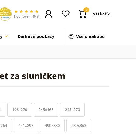
0
Váš košík
Hodnocení: 94%
ty
Dárkové poukazy
Vše o nákupu
et za sluníčkem
2
196x270
245x165
245x270
x264
441x297
490x330
539x363