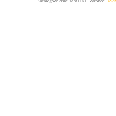
Katalogové číslo: sam1161 Výrobce:
Dovi
ný
ník
.