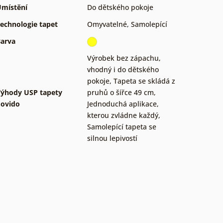
místění
Do dětského pokoje
echnologie tapet
Omyvatelné
,
Samolepící
arva
Výrobek bez zápachu,
vhodný i do dětského
pokoje
,
Tapeta se skládá z
ýhody USP tapety
pruhů o šířce 49 cm
,
ovido
Jednoduchá aplikace,
kterou zvládne každý
,
Samolepící tapeta se
silnou lepivostí