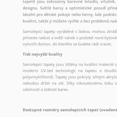
tapetě jsou zobrazeny barevné letadlo, vrtulní
designu. Světlé barvy a optimistické pozadí přin
Ideální pro dětské pokoje nebo herny, kde podněcuj
kvalitní, takže ji můžete rychle a bez problémů nal
Samolepící tapety vyráběné s láskou mohou zkrášli
přineste radost a svěží vánek v podobě nové bytové 
vytvořit domov, do kterého se budete rádi vracet.
Tisk nejvyšší kvality
Samolepící tapety jsou tištěny na kvalitní materiá
moderní UV-led technologií na tapetu o tloušť
polyvinylchlorid). Tapety jsou pokryty silným akryl
nebudou držet na zdi. Díky inkoustovému tisku s
odolností a stálostí barev.
Dostupné rozměry samolepících tapet (uvedené 