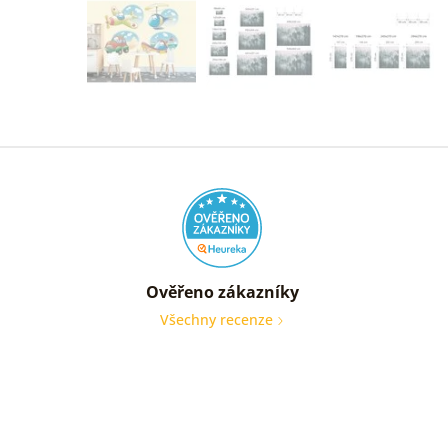
Ověřeno zákazníky
Všechny recenze
nic
Ověře
zákaz
05. 08