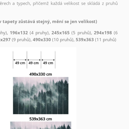
měrech a typech, přičemž každá velikost se skládá z pruhů
 tapety zůstává stejný, mění se jen velikost)
uhy),
196x132
(4 pruhy),
245x165
(5 pruhů),
294x198
(6
1x297
(9 pruhů),
490x330
(10 pruhů),
539x363
(11 pruhů)