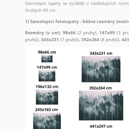
Samolepicí tapety se vyrábějí v následujících roz
širokých 49 cm.
1) Samolepící fototapety - běžné rozměry (motiv
Rozměry (v cm): 98x66
(2 pruhy),
147x99
(3 pr
pruhů),
343x231
(7 pruhů),
392x264
(8 pruhů),
44