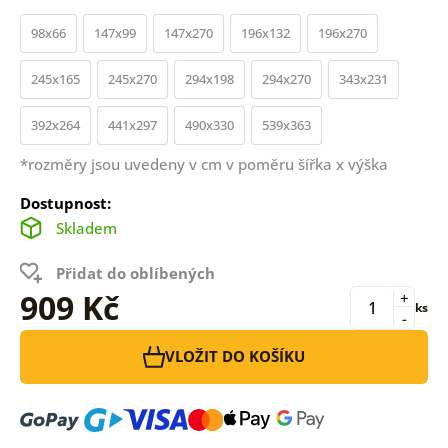
98x66
147x99
147x270
196x132
196x270
245x165
245x270
294x198
294x270
343x231
392x264
441x297
490x330
539x363
*rozměry jsou uvedeny v cm v poměru šířka x výška
Dostupnost:
Skladem
Přidat do oblíbených
909 Kč
+
ks
-
VLOŽIT DO KOŠÍKU