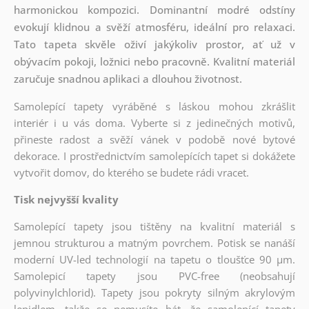
harmonickou kompozici. Dominantní modré odstíny
evokují klidnou a svěží atmosféru, ideální pro relaxaci.
Tato tapeta skvěle oživí jakýkoliv prostor, ať už v
obývacím pokoji, ložnici nebo pracovně. Kvalitní materiál
zaručuje snadnou aplikaci a dlouhou životnost.
Samolepící tapety vyráběné s láskou mohou zkrášlit
interiér i u vás doma. Vyberte si z jedinečných motivů,
přineste radost a svěží vánek v podobě nové bytové
dekorace. I prostřednictvím samolepících tapet si dokážete
vytvořit domov, do kterého se budete rádi vracet.
Tisk nejvyšší kvality
Samolepící tapety jsou tištěny na kvalitní materiál s
jemnou strukturou a matným povrchem. Potisk se nanáší
moderní UV-led technologií na tapetu o tloušťce 90 µm.
Samolepicí tapety jsou PVC-free (neobsahují
polyvinylchlorid). Tapety jsou pokryty silným akrylovým
lepidlem, takže se nemusíte bát, že samolepící tapety