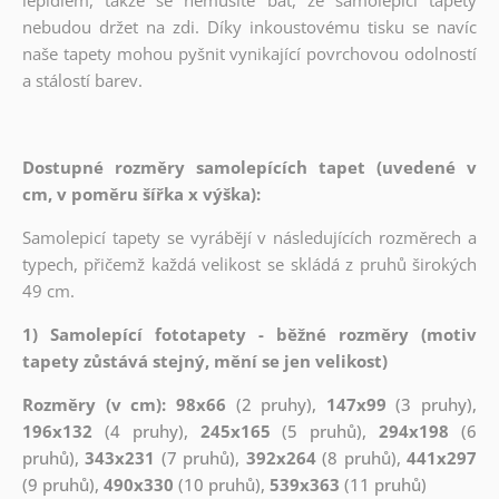
nebudou držet na zdi. Díky inkoustovému tisku se navíc
naše tapety mohou pyšnit vynikající povrchovou odolností
a stálostí barev.
Dostupné rozměry samolepících tapet (uvedené v
cm, v poměru šířka x výška):
Samolepicí tapety se vyrábějí v následujících rozměrech a
typech, přičemž každá velikost se skládá z pruhů širokých
49 cm.
1) Samolepící fototapety - běžné rozměry (motiv
tapety zůstává stejný, mění se jen velikost)
Rozměry (v cm): 98x66
(2 pruhy),
147x99
(3 pruhy),
196x132
(4 pruhy),
245x165
(5 pruhů),
294x198
(6
pruhů),
343x231
(7 pruhů),
392x264
(8 pruhů),
441x297
(9 pruhů),
490x330
(10 pruhů),
539x363
(11 pruhů)