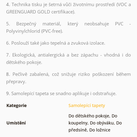
4.
Technika tisku je šetrná vůči životnímu prostředí (VOC a
GREENGUARD GOLD certifikace).
5. Bezpečný materiál, který neobsahuje PVC -
Polyvinylchlorid (PVC-free).
6. Poslouží také jako tepelná a zvuková izolace.
7. Ekologická, antialergická a bez zápachu - vhodná i do
dětského pokoje.
8.
Pečlivě zabalená, což snižuje riziko poškození během
přepravy.
9.
Samolepící tapeta se snadno aplikuje i odstraňuje.
Kategorie
Samolepící tapety
Do dětského pokoje
,
Do
Umístění
koupelny
,
Do obýváku
,
Do
předsíně
,
Do ložnice