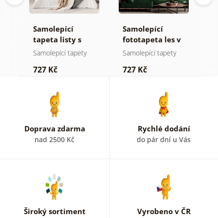
Samolepící
Samolepící
S
tapeta listy s
fototapeta les v
t
pastelovým
mlze
n
Samolepící tapety
Samolepící tapety
S
nádechem
727 Kč
727 Kč
7
Doprava zdarma
Rychlé dodání
nad 2500 Kč
do pár dní u Vás
Široký sortiment
Vyrobeno v ČR