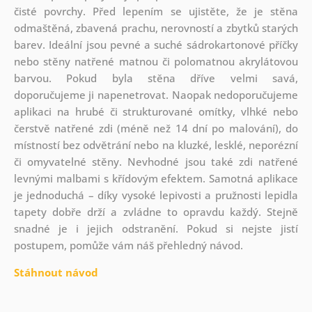
čisté povrchy. Před lepením se ujistěte, že je stěna
odmaštěná, zbavená prachu, nerovností a zbytků starých
barev. Ideální jsou pevné a suché sádrokartonové příčky
nebo stěny natřené matnou či polomatnou akrylátovou
barvou. Pokud byla stěna dříve velmi savá,
doporučujeme ji napenetrovat. Naopak nedoporučujeme
aplikaci na hrubé či strukturované omítky, vlhké nebo
čerstvě natřené zdi (méně než 14 dní po malování), do
místností bez odvětrání nebo na kluzké, lesklé, neporézní
či omyvatelné stěny. Nevhodné jsou také zdi natřené
levnými malbami s křídovým efektem. Samotná aplikace
je jednoduchá – díky vysoké lepivosti a pružnosti lepidla
tapety dobře drží a zvládne to opravdu každý. Stejně
snadné je i jejich odstranění. Pokud si nejste jistí
postupem, pomůže vám náš přehledný návod.
Stáhnout návod