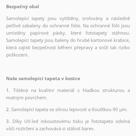
Bezpečný obal
Samolepící tapety jsou vytištěny, srolovány a následně
pečlivě zabaleny do ochranné fólie. Na ochranné fólii jsou
umístěny papírové pásky, které fototapety stáhnou.
Samolepící tapety jsou baleny do hrubé kartonové krabice,
která zajistí bezpečnost během přepravy a sníží tak riziko
poškození.
Naše samolepící tapeta v kostce
1.
Tištěná na kvalitní materiál s hladkou strukturou a
matným povrchem.
2.
Samolepící tapeta se silnou lepivostí a tloušťkou 90 µm.
3.
Díky UV-led inkoustovému tisku je fototapeta odolná
vůči roztržení a zachovává si stálost barev.