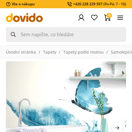
Vše o nákupu
+420 228 229 597
(Po-Pá: 7 - 16)
0
Úvodní stránka
Tapety
Tapety podle motivu
Samolepící