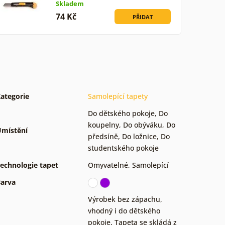
Skladem
74 Kč
PŘIDAT
ategorie
Samolepící tapety
Do dětského pokoje
,
Do
koupelny
,
Do obýváku
,
Do
místění
předsíně
,
Do ložnice
,
Do
studentského pokoje
echnologie tapet
Omyvatelné
,
Samolepící
arva
Výrobek bez zápachu,
vhodný i do dětského
pokoje
,
Tapeta se skládá z