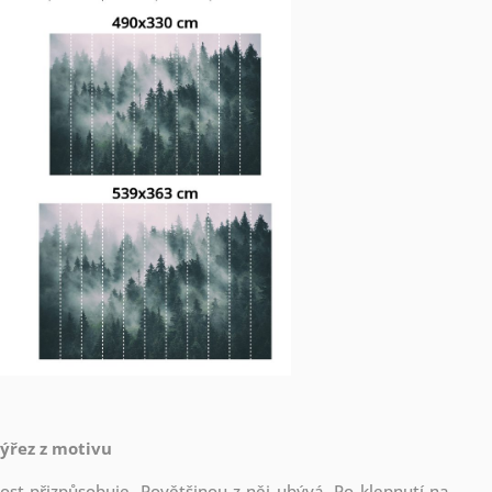
výřez z motivu
st přizpůsobuje. Povětšinou z něj ubývá. Po klepnutí na