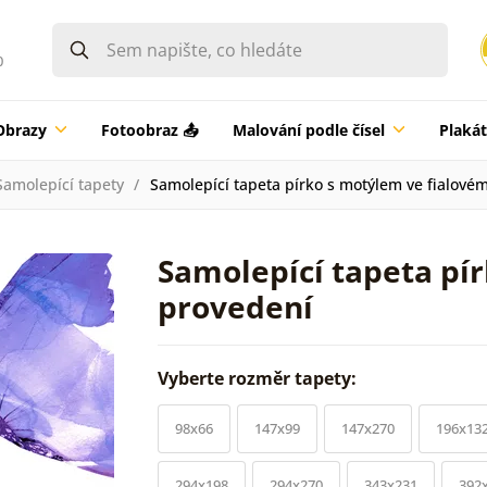
0
Obrazy
Fotoobraz 📤
Malování podle čísel
Plaká
Samolepící tapety
Samolepící tapeta pírko s motýlem ve fialové
Samolepící tapeta pí
provedení
Vyberte rozměr tapety:
98x66
147x99
147x270
196x13
294x198
294x270
343x231
392