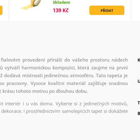
Skladem
139 Kč
PŘIDAT
 fialovém provedení přináší do vašeho prostoru nádech
K
ků vytváří harmonickou kompozici, která zaujme na první
 což dodává místnosti jedinečnou atmosféru. Tato tapeta je
U
bo pracovny. Vysoce kvalitní materiál zajišťuje snadnou
at krásu tohoto motivu po dlouhou dobu.
T
t interiér i u vás doma. Vyberte si z jedinečných motivů,
dekorace. I prostřednictvím samolepících tapet si dokážete
B