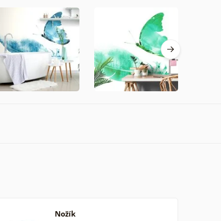
Nožík