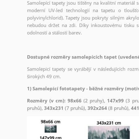
Samolepící tapety jsou tištěny na kvalitní materiá
moderní UV-led technologií na tapetu o tloušť
polyvinylchlorid). Tapety jsou pokryty silným akryl
nebudou držet na zdi. Díky inkoustovému tisku s
odolností a stálostí barev.
Dostupné rozměry samolepících tapet (uvedené 
Samolepicí tapety se vyrábějí v následujících roz
širokých 49 cm.
1) Samolepící fototapety - běžné rozměry (motiv
Rozměry (v cm): 98x66
(2 pruhy),
147x99
(3 pr
pruhů),
343x231
(7 pruhů),
392x264
(8 pruhů),
44