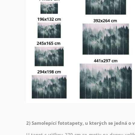
2) Samolepící fototapety, u kterých se jedná o 
U tapet s výškou 270 cm se motiv na danou veliko