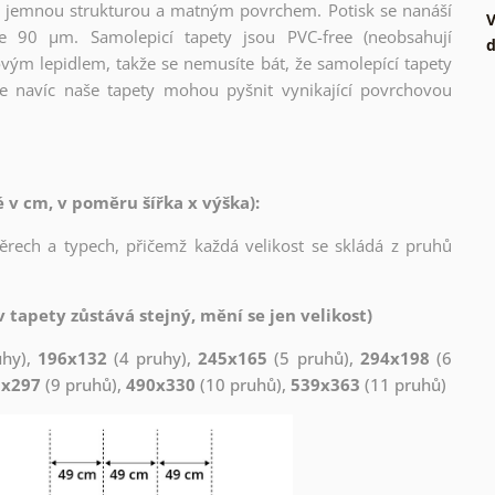
l s jemnou strukturou a matným povrchem. Potisk se nanáší
V
ce 90 µm. Samolepicí tapety jsou PVC-free (neobsahují
d
ovým lepidlem, takže se nemusíte bát, že samolepící tapety
e navíc naše tapety mohou pyšnit vynikající povrchovou
v cm, v poměru šířka x výška):
měrech a typech, přičemž každá velikost se skládá z pruhů
 tapety zůstává stejný, mění se jen velikost)
uhy),
196x132
(4 pruhy),
245x165
(5 pruhů),
294x198
(6
1x297
(9 pruhů),
490x330
(10 pruhů),
539x363
(11 pruhů)