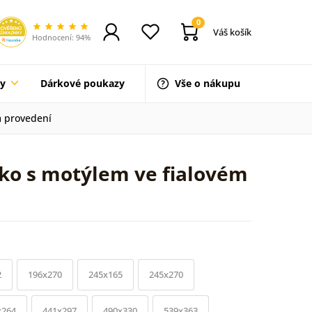
0
Váš košík
Hodnocení: 94%
ty
Dárkové poukazy
Vše o nákupu
m provedení
rko s motýlem ve fialovém
2
196x270
245x165
245x270
x264
441x297
490x330
539x363