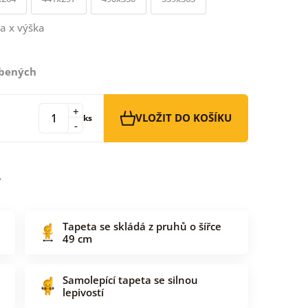
a x výška
íbených
+
VLOŽIT DO KOŠÍKU
ks
-
Tapeta se skládá z pruhů o šířce
49 cm
Samolepící tapeta se silnou
lepivostí