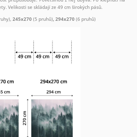
. Velikosti se skládají ze 49 cm širokých pásů.
ruhy),
245x270
(5 pruhů)
, 294x270
(6 pruhů)