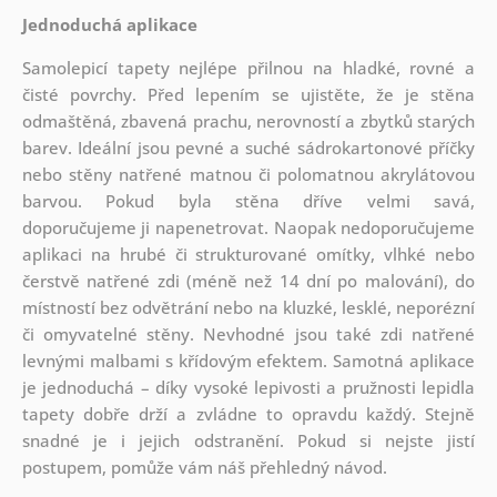
Jednoduchá aplikace
Samolepicí tapety nejlépe přilnou na hladké, rovné a
čisté povrchy. Před lepením se ujistěte, že je stěna
odmaštěná, zbavená prachu, nerovností a zbytků starých
barev. Ideální jsou pevné a suché sádrokartonové příčky
nebo stěny natřené matnou či polomatnou akrylátovou
barvou. Pokud byla stěna dříve velmi savá,
doporučujeme ji napenetrovat. Naopak nedoporučujeme
aplikaci na hrubé či strukturované omítky, vlhké nebo
čerstvě natřené zdi (méně než 14 dní po malování), do
místností bez odvětrání nebo na kluzké, lesklé, neporézní
či omyvatelné stěny. Nevhodné jsou také zdi natřené
levnými malbami s křídovým efektem. Samotná aplikace
je jednoduchá – díky vysoké lepivosti a pružnosti lepidla
tapety dobře drží a zvládne to opravdu každý. Stejně
snadné je i jejich odstranění. Pokud si nejste jistí
postupem, pomůže vám náš přehledný návod.