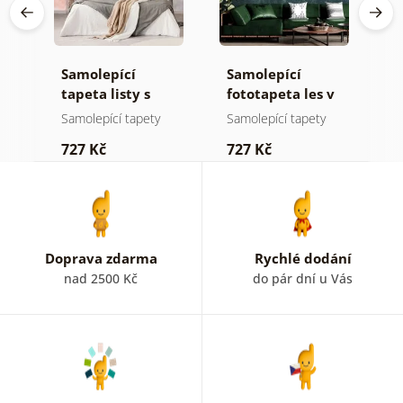
Samolepící
Samolepící
S
tapeta listy s
fototapeta les v
t
pastelovým
mlze
n
Samolepící tapety
Samolepící tapety
S
nádechem
727 Kč
727 Kč
7
Doprava zdarma
Rychlé dodání
nad 2500 Kč
do pár dní u Vás