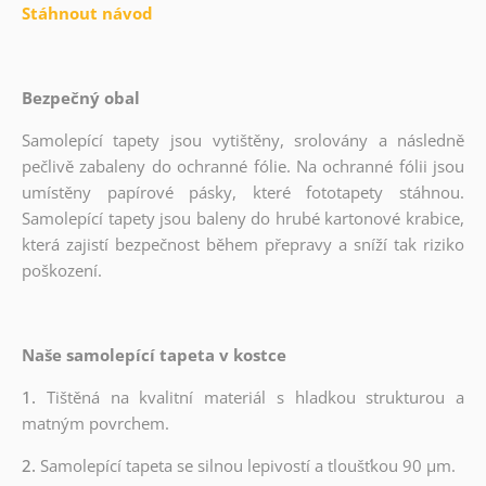
Stáhnout návod
Bezpečný obal
Samolepící tapety jsou vytištěny, srolovány a následně
pečlivě zabaleny do ochranné fólie. Na ochranné fólii jsou
umístěny papírové pásky, které fototapety stáhnou.
Samolepící tapety jsou baleny do hrubé kartonové krabice,
která zajistí bezpečnost během přepravy a sníží tak riziko
poškození.
Naše samolepící tapeta v kostce
1.
Tištěná na kvalitní materiál s hladkou strukturou a
matným povrchem.
2.
Samolepící tapeta se silnou lepivostí a tloušťkou 90 µm.