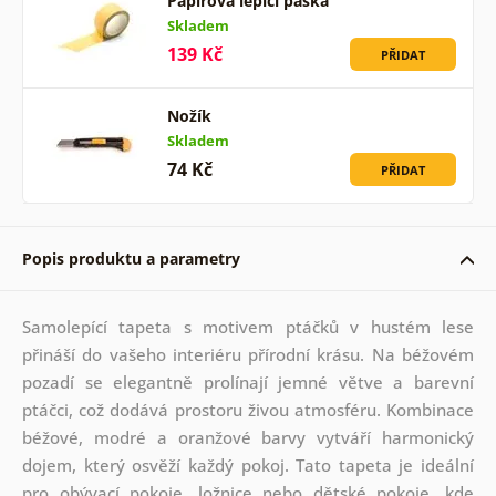
Papírová lepicí páska
Skladem
139 Kč
PŘIDAT
Nožík
Skladem
74 Kč
PŘIDAT
Popis produktu a parametry
Samolepící tapeta s motivem ptáčků v hustém lese
přináší do vašeho interiéru přírodní krásu. Na béžovém
pozadí se elegantně prolínají jemné větve a barevní
ptáčci, což dodává prostoru živou atmosféru. Kombinace
béžové, modré a oranžové barvy vytváří harmonický
dojem, který osvěží každý pokoj. Tato tapeta je ideální
pro obývací pokoje, ložnice nebo dětské pokoje, kde