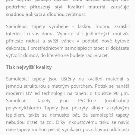
podtrhne přirozený styl. Kvalitní materiál zaručuje
snadnou aplikaci a dlouhou životnost.
Samolepící tapety vyráběné s láskou mohou zkrášlit
interiér i u vás doma. Vyberte si z jedinečných motivů,
přineste radost a svěží vánek v podobě nové bytové
dekorace. I prostřednictvím samolepících tapet si dokážete
vytvořit domov, do kterého se budete rádi vracet.
Tisk nejvyšší kvality
Samolepící tapety jsou tištěny na kvalitní materiál s
jemnou strukturou a matným povrchem. Potisk se nanáší
moderní UV-led technologií na tapetu o tloušťce 90 µm.
Samolepicí tapety jsou PVC-free (neobsahují
polyvinylchlorid). Tapety jsou pokryty silným akrylovým
lepidlem, takže se nemusíte bát, že samolepící tapety
nebudou držet na zdi. Díky inkoustovému tisku se navíc
naše tapety mohou pyšnit vynikající povrchovou odolností