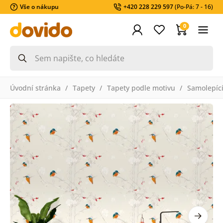
Vše o nákupu
+420 228 229 597
(Po-Pá: 7 - 16)
0
Úvodní stránka
Tapety
Tapety podle motivu
Samolepící