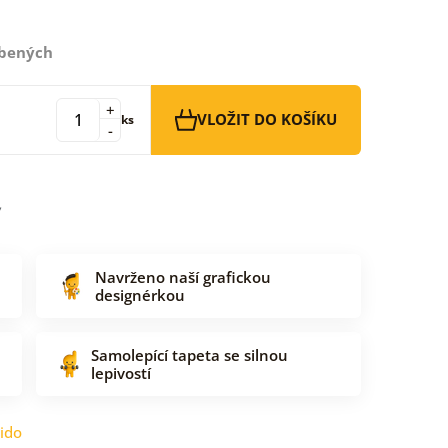
íbených
+
VLOŽIT DO KOŠÍKU
ks
-
Navrženo naší grafickou
designérkou
Samolepící tapeta se silnou
lepivostí
ido