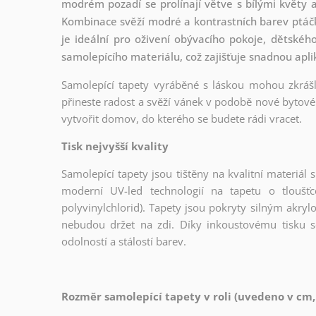
modrém pozadí se prolínají větve s bílými květy a
Kombinace svěží modré a kontrastních barev ptáč
je ideální pro oživení obývacího pokoje, dětskéh
samolepícího materiálu, což zajišťuje snadnou apli
Samolepící tapety vyráběné s láskou mohou zkrášli
přineste radost a svěží vánek v podobě nové bytové 
vytvořit domov, do kterého se budete rádi vracet.
Tisk nejvyšší kvality
Samolepící tapety jsou tištěny na kvalitní materiá
moderní UV-led technologií na tapetu o tloušť
polyvinylchlorid). Tapety jsou pokryty silným akryl
nebudou držet na zdi. Díky inkoustovému tisku s
odolností a stálostí barev.
Rozměr samolepící tapety v roli (uvedeno v cm,