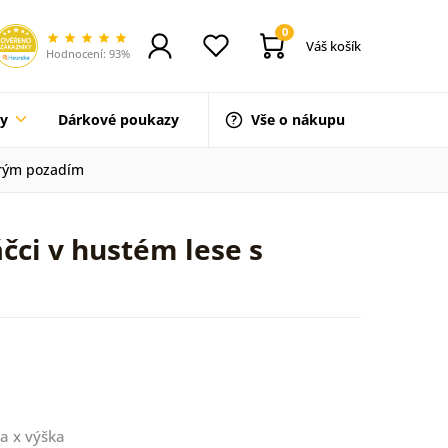
0
Váš košík
Hodnocení: 93%
ty
Dárkové poukazy
Vše o nákupu
drým pozadím
čci v hustém lese s
a x výška