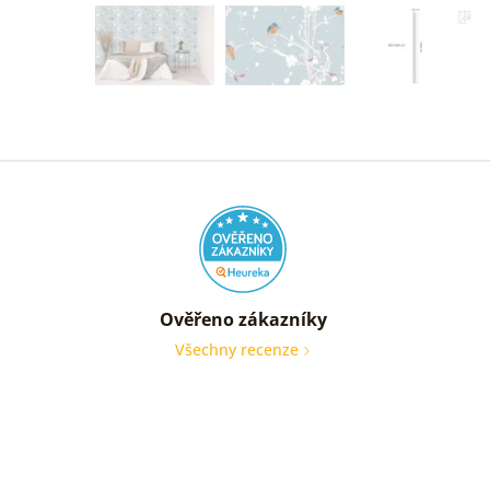
Ověřeno zákazníky
Všechny recenze
nic
Ověře
zákaz
05. 08