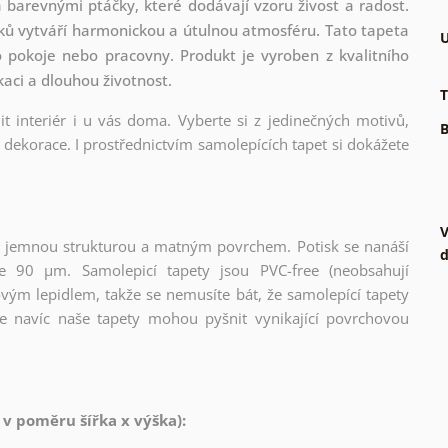
 barevnými ptáčky, které dodávají vzoru živost a radost.
ků vytváří harmonickou a útulnou atmosféru. Tato tapeta
U
o pokoje nebo pracovny. Produkt je vyroben z kvalitního
kaci a dlouhou životnost.
T
t interiér i u vás doma. Vyberte si z jedinečných motivů,
B
dekorace. I prostřednictvím samolepících tapet si dokážete
V
l s jemnou strukturou a matným povrchem. Potisk se nanáší
d
ce 90 µm. Samolepicí tapety jsou PVC-free (neobsahují
ovým lepidlem, takže se nemusíte bát, že samolepící tapety
e navíc naše tapety mohou pyšnit vynikající povrchovou
 v poměru šířka x výška):