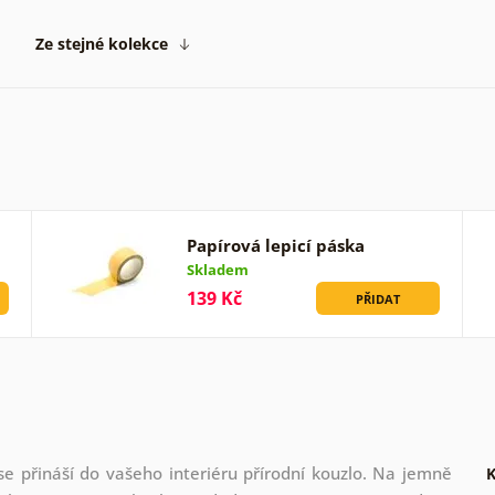
Ze stejné kolekce
Papírová lepicí páska
Skladem
139 Kč
PŘIDAT
e přináší do vašeho interiéru přírodní kouzlo. Na jemně
K