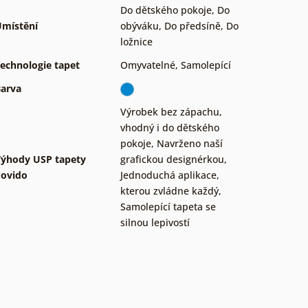
Do dětského pokoje
,
Do
místění
obýváku
,
Do předsíně
,
Do
ložnice
echnologie tapet
Omyvatelné
,
Samolepící
arva
Výrobek bez zápachu,
vhodný i do dětského
pokoje
,
Navrženo naší
ýhody USP tapety
grafickou designérkou
,
ovido
Jednoduchá aplikace,
kterou zvládne každý
,
Samolepící tapeta se
silnou lepivostí