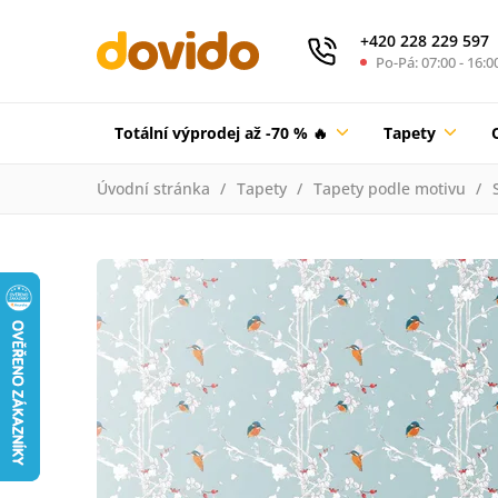
+420 228 229 597
Po-Pá: 07:00 - 16:0
Totální výprodej až -70 % 🔥
Tapety
Úvodní stránka
Tapety
Tapety podle motivu