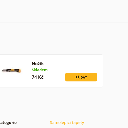
Nožík
Skladem
74 Kč
PŘIDAT
ategorie
Samolepící tapety