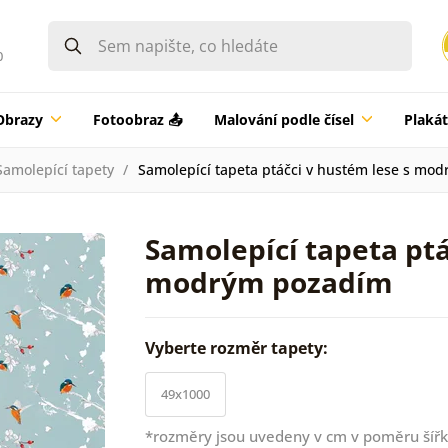
0
Obrazy
Fotoobraz 📤
Malování podle čísel
Plaká
Samolepící tapety
Samolepící tapeta ptáčci v hustém lese s mo
Samolepící tapeta ptá
modrým pozadím
Vyberte rozměr tapety:
49x1000
*rozměry jsou uvedeny v cm v poměru šířk