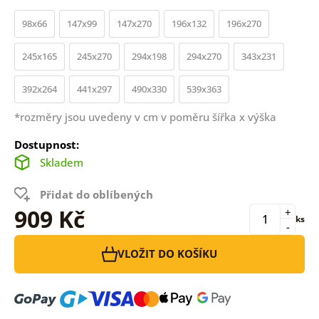
98x66
147x99
147x270
196x132
196x270
245x165
245x270
294x198
294x270
343x231
392x264
441x297
490x330
539x363
*rozměry jsou uvedeny v cm v poměru šířka x výška
Dostupnost:
Skladem
Přidat do oblíbených
909 Kč
+
ks
-
VLOŽIT DO KOŠÍKU