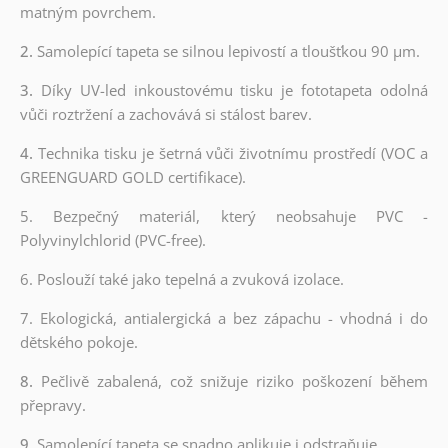
matným povrchem.
2.
Samolepící tapeta se silnou lepivostí a tloušťkou 90 µm.
3.
Díky UV-led inkoustovému tisku je fototapeta odolná
vůči roztržení a zachovává si stálost barev.
4.
Technika tisku je šetrná vůči životnímu prostředí (VOC a
GREENGUARD GOLD certifikace).
5. Bezpečný materiál, který neobsahuje PVC -
Polyvinylchlorid (PVC-free).
6. Poslouží také jako tepelná a zvuková izolace.
7. Ekologická, antialergická a bez zápachu - vhodná i do
dětského pokoje.
8.
Pečlivě zabalená, což snižuje riziko poškození během
přepravy.
9.
Samolepící tapeta se snadno aplikuje i odstraňuje.