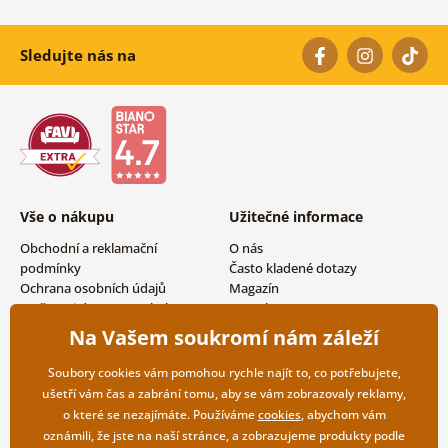
Sledujte nás na
Vše o nákupu
Užitečné informace
Obchodní a reklamační
O nás
podmínky
Často kladené dotazy
Ochrana osobních údajů
Magazín
Možnosti dopravy a platby
Kontakty
Vrácení zboží
Velkoobchodní spolupráce
Na Vašem soukromí nám záleží
Soubory cookies vám pomohou rychle najít to, co potřebujete,
ušetří vám čas a zabrání tomu, aby se vám zobrazovaly reklamy,
o které se nezajímáte. Používáme
cookies
, abychom vám
oznámili, že jste na naší stránce, a zobrazujeme produkty podle