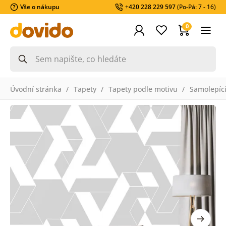
Vše o nákupu
+420 228 229 597
(Po-Pá: 7 - 16)
0
Úvodní stránka
Tapety
Tapety podle motivu
Samolepící