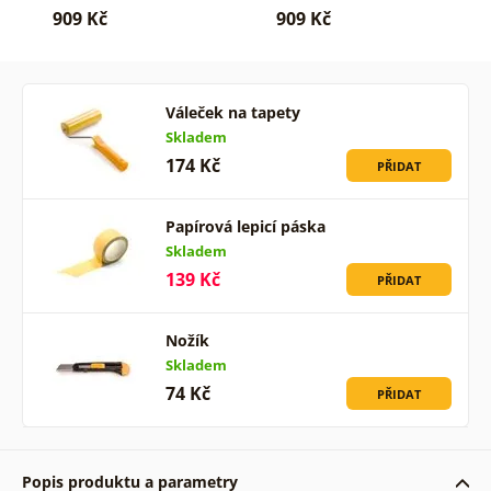
909 Kč
909 Kč
Váleček na tapety
Skladem
174 Kč
PŘIDAT
Papírová lepicí páska
Skladem
139 Kč
PŘIDAT
Nožík
Skladem
74 Kč
PŘIDAT
Popis produktu a parametry