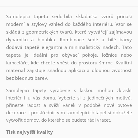
Samolepící tapeta šedo-bílá skládačka vzorů přináší
moderní a stylový vzhled do každého interiéru. Vzor se
skládá z geometrických tvarů, které vytvářejí zajímavou
dynamiku a hloubku. Kombinace šedé a bílé barvy
dodává tapetě elegantní a minimalistický nádech. Tato
tapeta je ideální pro obývací pokoje, ložnice nebo
kanceláře, kde chcete vnést do prostoru šmrnc. Kvalitní
materiál zajišťuje snadnou aplikaci a dlouhou životnost
bez blednutí barev.
Samolepící tapety vyráběné s láskou mohou zkrášlit
interiér i u vás doma. Vyberte si z jedinečných motivů,
přineste radost a svěží vánek v podobě nové bytové
dekorace. I prostřednictvím samolepících tapet si dokážete
vytvořit domov, do kterého se budete rádi vracet.
Tisk nejvyšší kvality