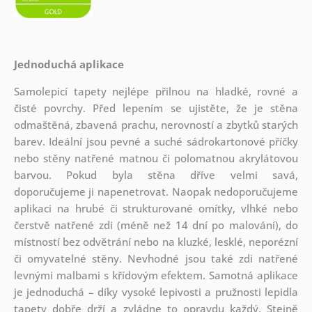
Jednoduchá aplikace
Samolepicí tapety nejlépe přilnou na hladké, rovné a
čisté povrchy. Před lepením se ujistěte, že je stěna
odmaštěná, zbavená prachu, nerovností a zbytků starých
barev. Ideální jsou pevné a suché sádrokartonové příčky
nebo stěny natřené matnou či polomatnou akrylátovou
barvou. Pokud byla stěna dříve velmi savá,
doporučujeme ji napenetrovat. Naopak nedoporučujeme
aplikaci na hrubé či strukturované omítky, vlhké nebo
čerstvě natřené zdi (méně než 14 dní po malování), do
místností bez odvětrání nebo na kluzké, lesklé, neporézní
či omyvatelné stěny. Nevhodné jsou také zdi natřené
levnými malbami s křídovým efektem. Samotná aplikace
je jednoduchá – díky vysoké lepivosti a pružnosti lepidla
tapety dobře drží a zvládne to opravdu každý. Stejně