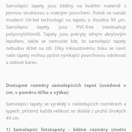
Samolepící tapety jsou tištěny na kvalitní materiál s
jemnou strukturou a matným povrchem. Potisk se nanáší
moderní UV-led technologií na tapetu o tloušťce 90 µm.
Samolepicí tapety jsou PVC-free (neobsahují
polyvinylchlorid). Tapety jsou pokryty silným akrylovým
lepidlem, takže se nemusíte bát, že samolepící tapety
nebudou držet na zdi. Díky inkoustovému tisku se navíc
naše tapety mohou pyšnit vynikající povrchovou odolností
a stálostí barev.
Dostupné rozměry samolepících tapet (uvedené v
cm, v poměru šířka x výška):
Samolepicí tapety se vyrábějí v následujících rozměrech a
typech, přičemž každá velikost se skládá z pruhů širokých
49 cm.
1) Samolepící fototapety - běžné rozměry (motiv