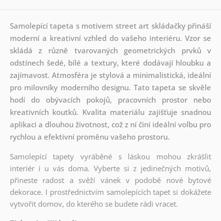
Samolepící tapeta s motivem street art skládačky přináší
moderní a kreativní vzhled do vašeho interiéru. Vzor se
skládá z různě tvarovaných geometrických prvků v
odstínech šedé, bílé a textury, které dodávají hloubku a
zajímavost. Atmosféra je stylová a minimalistická, ideální
pro milovníky moderního designu. Tato tapeta se skvěle
hodí do obývacích pokojů, pracovních prostor nebo
kreativních koutků. Kvalita materiálu zajišťuje snadnou
aplikaci a dlouhou životnost, což z ní činí ideální volbu pro
rychlou a efektivní proměnu vašeho prostoru.
Samolepící tapety vyráběné s láskou mohou zkrášlit
interiér i u vás doma. Vyberte si z jedinečných motivů,
přineste radost a svěží vánek v podobě nové bytové
dekorace. I prostřednictvím samolepících tapet si dokážete
vytvořit domov, do kterého se budete rádi vracet.