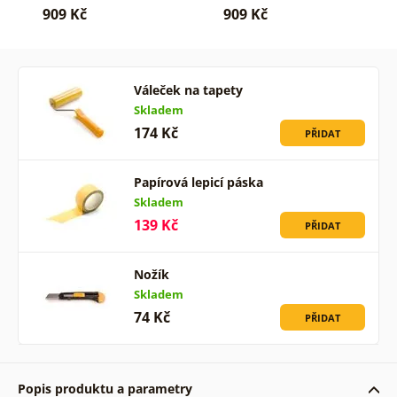
909 Kč
909 Kč
Váleček na tapety
Skladem
174 Kč
PŘIDAT
Papírová lepicí páska
Skladem
139 Kč
PŘIDAT
Nožík
Skladem
74 Kč
PŘIDAT
Popis produktu a parametry