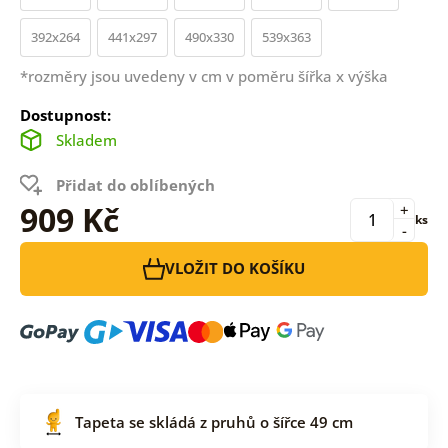
392x264
441x297
490x330
539x363
*rozměry jsou uvedeny v cm v poměru šířka x výška
Dostupnost:
Skladem
Přidat do oblíbených
909 Kč
+
ks
-
VLOŽIT DO KOŠÍKU
Tapeta se skládá z pruhů o šířce 49 cm