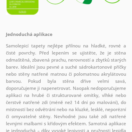
Jednoduchá aplikace
Samolepicí tapety nejlépe přilnou na hladké, rovné a
čisté povrchy. Před lepením se ujistěte, že je stěna
odmaštěná, zbavená prachu, nerovností a zbytků starých
barev. Ideální jsou pevné a suché sádrokartonové příčky
nebo stěny natřené matnou či polomatnou akrylátovou
barvou. Pokud byla stěna dříve velmi savá,
doporučujeme ji napenetrovat. Naopak nedoporučujeme
aplikaci na hrubé či strukturované omítky, vlhké nebo
čerstvě natřené zdi (méně než 14 dní po malování), do
místností bez odvětrání nebo na kluzké, lesklé, neporézní
či omyvatelné stěny. Nevhodné jsou také zdi natřené
levnými malbami s křídovým efektem. Samotná aplikace
je jednoduchá – díky vysoké lepivosti a pružnosti lepidla