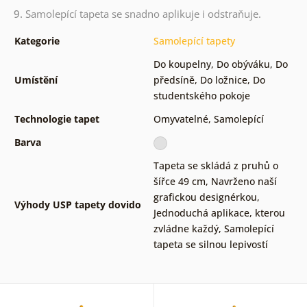
9.
Samolepící tapeta se snadno aplikuje i odstraňuje.
Kategorie
Samolepící tapety
Do koupelny
,
Do obýváku
,
Do
Umístění
předsíně
,
Do ložnice
,
Do
studentského pokoje
Technologie tapet
Omyvatelné
,
Samolepící
Barva
Tapeta se skládá z pruhů o
šířce 49 cm
,
Navrženo naší
grafickou designérkou
,
Výhody USP tapety dovido
Jednoduchá aplikace, kterou
zvládne každý
,
Samolepící
tapeta se silnou lepivostí