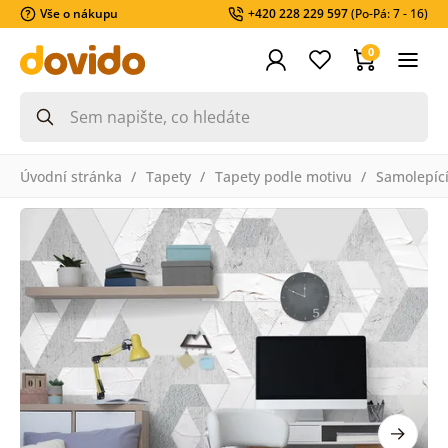
Vše o nákupu
+420 228 229 597
(Po-Pá: 7 - 16)
0
Úvodní stránka
Tapety
Tapety podle motivu
Samolepící