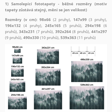
1) Samolepící fototapety - běžné rozměry (motiv
tapety zůstává stejný, mění se jen velikost)
Rozměry (v cm): 98x66
(2 pruhy),
147x99
(3 pruhy),
196x132
(4 pruhy),
245x165
(5 pruhů),
294x198
(6
pruhů),
343x231
(7 pruhů),
392x264
(8 pruhů),
441x297
(9 pruhů),
490x330
(10 pruhů),
539x363
(11 pruhů)