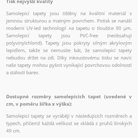
Tisk nejvyšší kvality
Samolepící tapety jsou tištěny na kvalitní materiál s
jemnou strukturou a matným povrchem. Potisk se nanáší
moderní UV-led technologií na tapetu o tloušťce 90 µm.
Samolepicí tapety jsou PVC-free (neobsahují
polyvinylchlorid). Tapety jsou pokryty silným akrylovým
lepidlem, takže se nemusíte bát, že samolepící tapety
nebudou držet na zdi. Díky inkoustovému tisku se navíc
naše tapety mohou pyšnit vynikající povrchovou odolností
a stálostí barev.
Dostupné rozměry samolepících tapet (uvedené v
cm, v poměru šířka x výška):
Samolepicí tapety se vyrábějí v následujících rozměrech a
typech, přičemž každá velikost se skládá z pruhů širokých
49 cm.