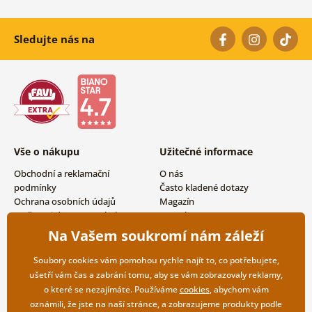
Sledujte nás na
Vše o nákupu
Užitečné informace
Obchodní a reklamační
O nás
podmínky
Často kladené dotazy
Ochrana osobních údajů
Magazín
Možnosti dopravy a platby
Kontakty
Vrácení zboží
Velkoobchodní spolupráce
Na Vašem soukromí nám záleží
Soubory cookies vám pomohou rychle najít to, co potřebujete,
ušetří vám čas a zabrání tomu, aby se vám zobrazovaly reklamy,
o které se nezajímáte. Používáme
cookies
, abychom vám
oznámili, že jste na naší stránce, a zobrazujeme produkty podle