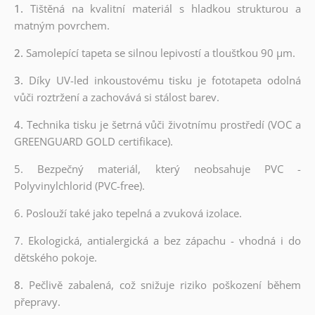
1.
Tištěná na kvalitní materiál s hladkou strukturou a
matným povrchem.
2.
Samolepící tapeta se silnou lepivostí a tloušťkou 90 µm.
3.
Díky UV-led inkoustovému tisku je fototapeta odolná
vůči roztržení a zachovává si stálost barev.
4.
Technika tisku je šetrná vůči životnímu prostředí (VOC a
GREENGUARD GOLD certifikace).
5. Bezpečný materiál, který neobsahuje PVC -
Polyvinylchlorid (PVC-free).
6. Poslouží také jako tepelná a zvuková izolace.
7. Ekologická, antialergická a bez zápachu - vhodná i do
dětského pokoje.
8.
Pečlivě zabalená, což snižuje riziko poškození během
přepravy.