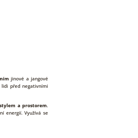
ěním
jinové a jangové
 lidi před negativními
 stylem a prostorem
.
í energií. Využívá se