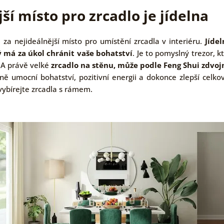
í místo pro zrcadlo je jídelna
a za nejideálnější místo pro umístění zrcadla v interiéru.
Jíde
ý má za úkol chránit vaše bohatství
. Je to pomyslný trezor, 
 A právě velké
zrcadlo na stěnu, může podle Feng Shui zdvoj
elně umocní bohatství, pozitivní energii a dokonce zlepší celkov
vybírejte zrcadla s rámem.