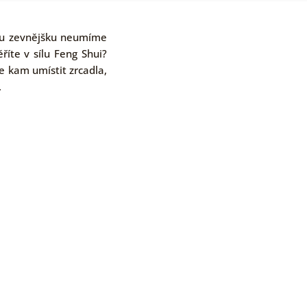
avu zevnějšku neumíme
říte v sílu Feng Shui?
e kam umístit zrcadla,
.