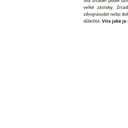
Síla zrcadel podle uz
velké zázraky. Zrcad
zdvojnásobit nebo dok
důležité.
Víte jaké je