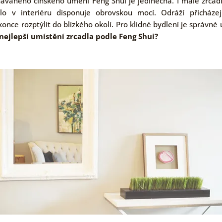
návaného čínského umění Feng Shui je jedinečná. I malé zrcad
lo v interiéru disponuje obrovskou mocí. Odráží přicházejí
once rozptýlit do blízkého okolí. Pro klidné bydlení je správné 
 nejlepší umístění zrcadla podle Feng Shui?