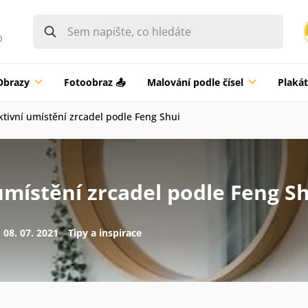
0
Obrazy
Fotoobraz 📤
Malování podle čísel
Plaká
ktivní umístění zrcadel podle Feng Shui
umístění zrcadel podle Feng S
k
08. 07. 2021
Tipy a inspirace