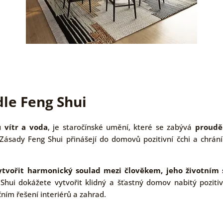
dle Feng Shui
du
vítr a voda
, je staročínské umění, které se zabývá
proud
 Zásady Feng Shui přinášejí do domovů pozitivní čchi a chrání
ytvořit harmonický soulad mezi člověkem, jeho životním
Shui dokážete vytvořit klidný a šťastný domov nabitý pozitivn
čním řešení interiérů a zahrad.