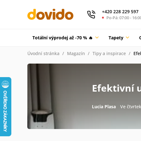
+420 228 229 597
Po-Pá: 07:00 - 16:0
Totální výprodej až -70 % 🔥
Tapety
Úvodní stránka
Magazín
Tipy a inspirace
Efe
Efektivní 
Lucia Plasa
Ve čtvrte