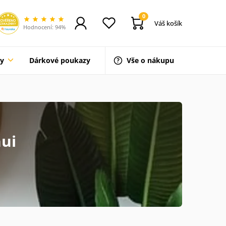
0
Váš košík
Hodnocení: 94%
ty
Dárkové poukazy
Vše o nákupu
hui