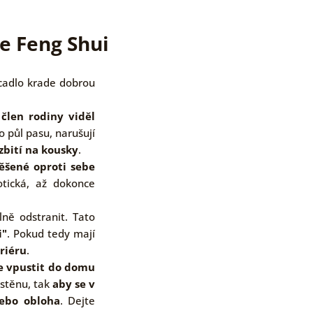
le Feng Shui
rcadlo krade dobrou
 člen rodiny viděl
o půl pasu, narušují
ozbití na kousky
.
ěšené oproti sebe
otická, až dokonce
lně odstranit. Tato
i"
. Pokud tedy mají
riéru
.
že vpustit do domu
 stěnu, tak
aby se v
bo obloha
. Dejte