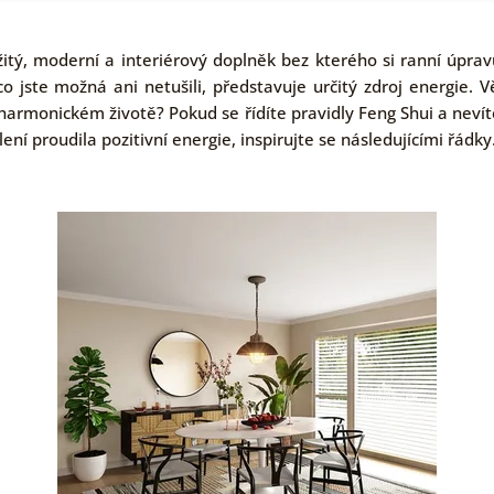
ežitý, moderní a interiérový doplněk bez kterého si ranní úpr
co jste možná ani netušili, představuje určitý zdroj energie. Vě
harmonickém životě? Pokud se řídíte pravidly Feng Shui a nevít
ní proudila pozitivní energie, inspirujte se následujícími řádky