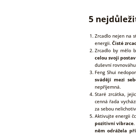
5 nejdůleži
Zrcadlo nejen na s
energii.
Čisté zrca
Zrcadlo by mělo 
celou svoji posta
duševní rovnováhu a
Feng Shui nedopor
svádějí mezi seb
nepříjemná.
Staré zrcátka, jej
cenná řada vychází
za sebou nelichoti
Aktivujte energii č
pozitivní vibrace
.
něm odrážela pří