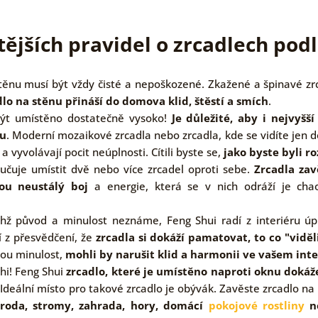
tějších pravidel o zrcadlech pod
těnu musí být vždy čisté a nepoškozené. Zkažené a špinavé z
dlo na stěnu přináší do domova klid, štěstí a smích
.
být umístěno dostatečně vysoko!
Je důležité, aby i nejvyšší
vu
. Moderní mozaikové zrcadla nebo zrcadla, kde se vidíte jen d
 vyvolávají pocit neúplnosti. Cítili byste se,
jako byste byli r
učuje umístit dvě nebo více zrcadel oproti sebe.
Zrcadla zav
ou neustálý boj
a energie, která se v nich odráží je cha
ichž původ a minulost neznáme, Feng Shui radí z interiéru úp
 z přesvědčení, že
zrcadla si dokáží pamatovat, to co "viděl
vou minulost,
mohli by narušit klid a harmonii ve vašem inte
chi! Feng Shui
zrcadlo, které je umístěno naproti oknu doká
 Ideální místo pro takové zrcadlo je obývák. Zavěste zrcadlo na
roda, stromy, zahrada, hory, domácí
pokojové rostliny
ne