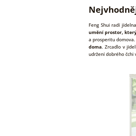
Nejvhodnějš
Feng Shui radí jídeln
umění prostor, kter
a prosperitu domova.
doma
. Zrcadlo v jíd
udržení dobrého čchi 