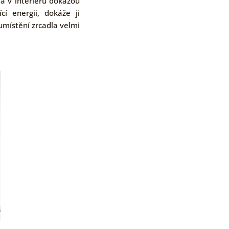
la v interiéru dokážou
cí energii, dokáže ji
umístění zrcadla velmi