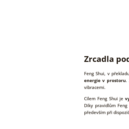
Zrcadla po
Feng Shui, v překla
energie v prostoru
.
vibracemi.
Cílem Feng Shui je
v
Díky pravidlům Feng 
především při dispozi