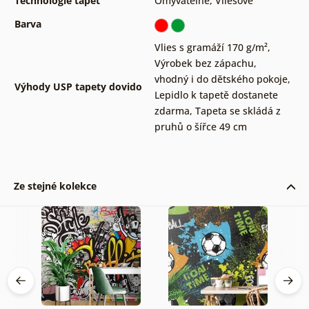
Technologie tapet
Omyvatelné
,
Vliesové
Barva
Vlies s gramáží 170 g/m²
,
Výrobek bez zápachu,
vhodný i do dětského pokoje
,
Výhody USP tapety dovido
Lepidlo k tapetě dostanete
zdarma
,
Tapeta se skládá z
pruhů o šířce 49 cm
Ze stejné kolekce