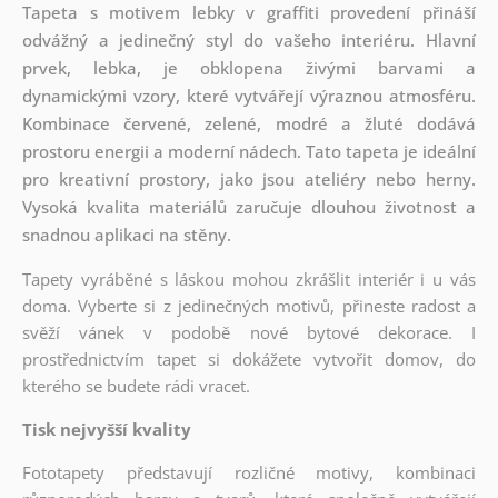
Tapeta s motivem lebky v graffiti provedení přináší
odvážný a jedinečný styl do vašeho interiéru. Hlavní
prvek, lebka, je obklopena živými barvami a
dynamickými vzory, které vytvářejí výraznou atmosféru.
Kombinace červené, zelené, modré a žluté dodává
prostoru energii a moderní nádech. Tato tapeta je ideální
pro kreativní prostory, jako jsou ateliéry nebo herny.
Vysoká kvalita materiálů zaručuje dlouhou životnost a
snadnou aplikaci na stěny.
Tapety vyráběné s láskou mohou zkrášlit interiér i u vás
doma. Vyberte si z jedinečných motivů, přineste radost a
svěží vánek v podobě nové bytové dekorace. I
prostřednictvím tapet si dokážete vytvořit domov, do
kterého se budete rádi vracet.
Tisk nejvyšší kvality
Fototapety představují rozličné motivy, kombinaci