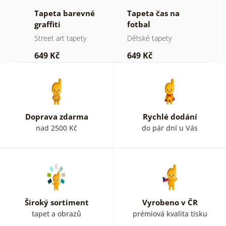
vý
Tapeta barevné
Tapeta čas na
T
ím
graffiti
fotbal
m
Street art tapety
Dětské tapety
Č
649 Kč
649 Kč
6
Doprava zdarma
Rychlé dodání
nad 2500 Kč
do pár dní u Vás
Široký sortiment
Vyrobeno v ČR
tapet a obrazů
prémiová kvalita tisku