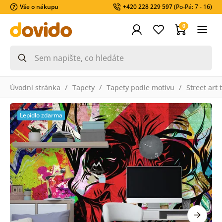
Vše o nákupu
+420 228 229 597
(Po-Pá: 7 - 16)
0
Úvodní stránka
Tapety
Tapety podle motivu
Street art 
Lepidlo zdarma