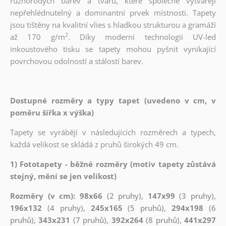
různorodých barev a tvarů, které společně vytvářejí
nepřehlédnutelný a dominantní prvek místnosti. Tapety
jsou tištěny na kvalitní vlies s hladkou strukturou a gramáží
2
až 170 g/m
. Díky moderní technologii UV-led
inkoustového tisku se tapety mohou pyšnit vynikající
povrchovou odolností a stálostí barev.
Dostupné rozměry a typy tapet (uvedeno v cm, v
poměru šířka x výška)
Tapety se vyrábějí v následujících rozměrech a typech,
každá velikost se skládá z pruhů širokých 49 cm.
1) Fototapety - běžné rozměry (motiv tapety zůstává
stejný, mění se jen velikost)
Rozměry (v cm): 98x66
(2 pruhy),
147x99
(3 pruhy),
196x132
(4 pruhy),
245x165
(5 pruhů),
294x198
(6
pruhů),
343x231
(7 pruhů),
392x264
(8 pruhů),
441x297