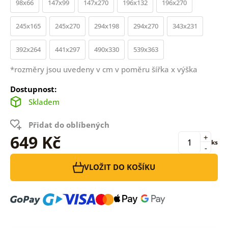
98x66
147x99
147x270
196x132
196x270
245x165
245x270
294x198
294x270
343x231
392x264
441x297
490x330
539x363
*rozměry jsou uvedeny v cm v poměru šířka x výška
Dostupnost:
Skladem
Přidat do oblíbených
649 Kč
+
ks
-
VLOŽIT DO KOŠÍKU