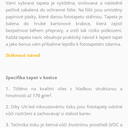
Vámi vybraná tapeta je vytištěná, srolovaná a následně
pečlivě zabalená do ochranné fólie. Na fólii jsou umístěny
papírové pásky, které danou fototapetu stáhnou. Tapeta je
balena do hrubé kartonové krabice, která zajistí
bezpečnost během přepravy, a sníží tak riziko poškození.
Každá tapeta navíc obsahuje praktický návod k lepení tapet
a jako bonus vám přibalíme lepidlo k fototapetám zdarma.
Stáhnout návod
Specifika tapet v kostce
1.
Tištěno na kvalitní vlies s hladkou strukturou a
2
hmotností až
170 g/m
.
2.
Díky UV-led inkoustovému tisku jsou fototapety odolné
vůči roztržení a zachovávají si stálost barev.
3.
Technika tisku je šetrná vůči životnímu prostředí (VOC a