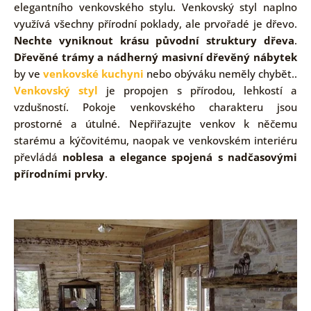
elegantního venkovského stylu. Venkovský styl naplno
využívá všechny přírodní poklady, ale prvořadé je dřevo.
Nechte vyniknout krásu původní struktury dřeva
.
Dřevěné trámy a nádherný masivní dřevěný nábytek
by ve
venkovské kuchyni
nebo obýváku neměly chybět..
Venkovský styl
je propojen s přírodou, lehkostí a
vzdušností. Pokoje venkovského charakteru jsou
prostorné a útulné. Nepřiřazujte venkov k něčemu
starému a kýčovitému, naopak ve venkovském interiéru
převládá
noblesa a elegance spojená s nadčasovými
přírodními prvky
.