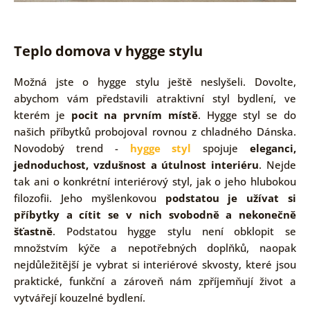
Teplo domova v hygge stylu
Možná jste o hygge stylu ještě neslyšeli. Dovolte,
abychom vám představili atraktivní styl bydlení, ve
kterém je
pocit na prvním místě
. Hygge styl se do
našich příbytků probojoval rovnou z chladného Dánska.
Novodobý trend -
hygge styl
spojuje
eleganci,
jednoduchost, vzdušnost a útulnost interiéru
. Nejde
tak ani o konkrétní interiérový styl, jak o jeho hlubokou
filozofii. Jeho myšlenkovou
podstatou je užívat si
příbytky a cítit se v nich svobodně a nekonečně
šťastně
. Podstatou hygge stylu není obklopit se
množstvím kýče a nepotřebných doplňků, naopak
nejdůležitější je vybrat si interiérové skvosty, které jsou
praktické, funkční a zároveň nám zpříjemňují život a
vytvářejí kouzelné bydlení.