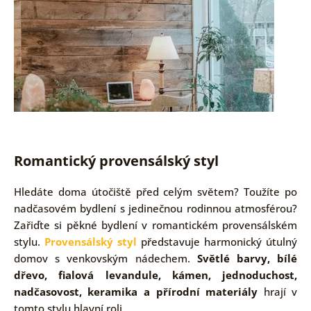
Romantický provensálský styl
Hledáte doma útočiště před celým světem? Toužíte po
nadčasovém bydlení s jedinečnou rodinnou atmosférou?
Zařiďte si pěkné bydlení v romantickém provensálském
stylu.
Provensálský styl
představuje harmonický útulný
domov s venkovským nádechem.
Světlé barvy, bílé
dřevo, fialová levandule, kámen, jednoduchost,
nadčasovost, keramika a přírodní materiály
hrají v
tomto stylu hlavní roli.