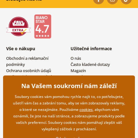
Vše o nákupu
Užitečné informace
Obchodní a reklamační
O nás
podmínky
Často kladené dotazy
Ochrana osobních údajů
Magazín
Možnosti dopravy a platby
Kontakty
Vrácení zboží
Velkoobchodní spolupráce
Na Vašem soukromí nám záleží
Soubory cookies vám pomohou rychle najít to, co potřebujete,
ušetří vám čas a zabrání tomu, aby se vám zobrazovaly reklamy,
o které se nezajímáte. Používáme
cookies
, abychom vám
oznámili, že jste na naší stránce, a zobrazujeme produkty podle
vašich preferencí. Soubory cookies nám pomáhají zlepšit váš
vylepšený zážitek z procházení.