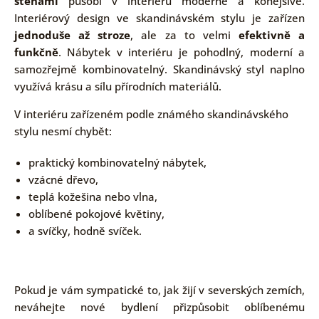
stěnami
působí v interiéru moderně a konejšivě.
Interiérový design ve skandinávském stylu je zařízen
jednoduše až stroze
, ale za to velmi
efektivně a
funkčně
. Nábytek v interiéru je pohodlný, moderní a
samozřejmě kombinovatelný. Skandinávský styl naplno
využívá krásu a sílu přírodních materiálů.
V interiéru zařízeném podle známého skandinávského
stylu nesmí chybět:
praktický kombinovatelný nábytek,
vzácné dřevo,
teplá kožešina nebo vlna,
oblíbené pokojové květiny,
a svíčky, hodně svíček.
Pokud je vám sympatické to, jak žijí v severských zemích,
neváhejte nové bydlení přizpůsobit oblíbenému