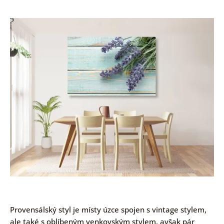
Provensálský styl je místy úzce spojen s vintage stylem,
ale také s oblíbeným venkovským stylem, avšak pár