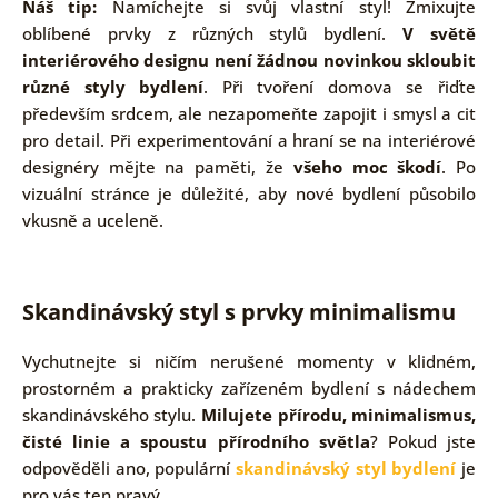
Náš tip:
Namíchejte si svůj vlastní styl! Zmixujte
oblíbené prvky z různých stylů bydlení.
V světě
interiérového designu není žádnou novinkou skloubit
různé styly bydlení
. Při tvoření domova se řiďte
především srdcem, ale nezapomeňte zapojit i smysl a cit
pro detail. Při experimentování a hraní se na interiérové
designéry mějte na paměti, že
všeho moc škodí
. Po
vizuální stránce je důležité, aby nové bydlení působilo
vkusně a uceleně.
Skandinávský styl s prvky minimalismu
Vychutnejte si ničím nerušené momenty v klidném,
prostorném a prakticky zařízeném bydlení s nádechem
skandinávského stylu.
Milujete přírodu, minimalismus,
čisté linie a spoustu přírodního světla
? Pokud jste
odpověděli ano, populární
skandinávský styl bydlení
je
pro vás ten pravý.