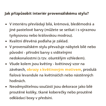
Jak přizpůsobit interiér provensálskému stylu?
V interiéru převládají bílá, krémová, bleděmodrá a
jiné pastelové barvy (můžete se setkat i s výraznou
tyrkysovou nebo královskou modrou).
Kvalitní dřevěná podlaha je základ.
V provensálském stylu převažuje nábytek bílé nebo
původní - přírodní barvy s viditelnými
nedokonalostmi (s tzv. ošuntělým vzhledem).
Všude kolem jsou květiny - květinový vzor na
závěsech,
obrazy s květinovým motivem
, proslulá
fialová levandule na květináčích nebo nástěnných
hodinách.
Neodmyslitelnou součástí jsou dekorace jako bílé
proutěné košíky, tkané koberečky nebo proutěné
odkládací boxy v předsíni.