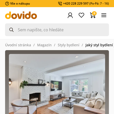
Vše o nákupu
+420 228 229 597
(Po-Pá: 7 - 16)
0
Úvodní stránka
Magazín
Styly bydlení
Jaký styl bydlení