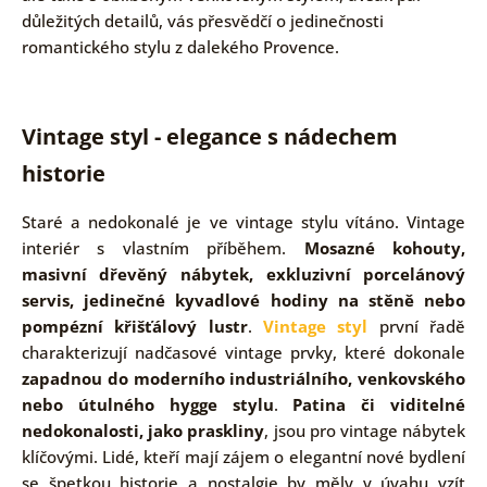
důležitých detailů, vás přesvědčí o jedinečnosti
romantického stylu z dalekého Provence.
Vintage styl - elegance s nádechem
historie
Staré a nedokonalé je ve vintage stylu vítáno. Vintage
interiér s vlastním příběhem.
Mosazné kohouty,
masivní dřevěný nábytek, exkluzivní porcelánový
servis, jedinečné kyvadlové hodiny na stěně nebo
pompézní křišťálový lustr
.
Vintage styl
první řadě
charakterizují nadčasové vintage prvky, které dokonale
zapadnou do moderního industriálního, venkovského
nebo útulného hygge stylu
.
Patina či viditelné
nedokonalosti, jako praskliny
, jsou pro vintage nábytek
klíčovými. Lidé, kteří mají zájem o elegantní nové bydlení
se špetkou historie a nostalgie by měly v úvahu vzít